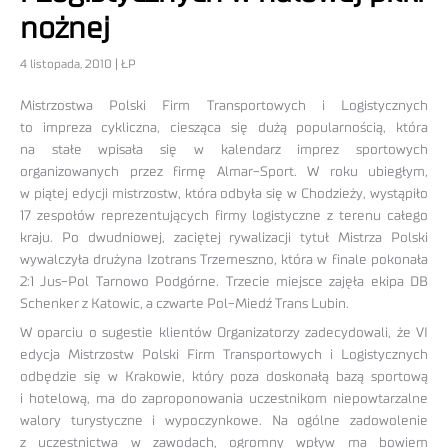
nożnej
4 listopada, 2010 | ŁP
Mistrzostwa Polski Firm Transportowych i Logistycznych
to impreza cykliczna, ciesząca się dużą popularnością, która
na stałe wpisała się w kalendarz imprez sportowych
organizowanych przez firmę Almar-Sport. W roku ubiegłym,
w piątej edycji mistrzostw, która odbyła się w Chodzieży, wystąpiło
17 zespołów reprezentujących firmy logistyczne z terenu całego
kraju. Po dwudniowej, zaciętej rywalizacji tytuł Mistrza Polski
wywalczyła drużyna Izotrans Trzemeszno, która w finale pokonała
2:1 Jus-Pol Tarnowo Podgórne. Trzecie miejsce zajęła ekipa DB
Schenker z Katowic, a czwarte Pol-Miedź Trans Lubin.
W oparciu o sugestie klientów Organizatorzy zadecydowali, że VI
edycja Mistrzostw Polski Firm Transportowych i Logistycznych
odbędzie się w Krakowie, który poza doskonałą bazą sportową
i hotelową, ma do zaproponowania uczestnikom niepowtarzalne
walory turystyczne i wypoczynkowe. Na ogólne zadowolenie
z uczestnictwa w zawodach, ogromny wpływ ma bowiem