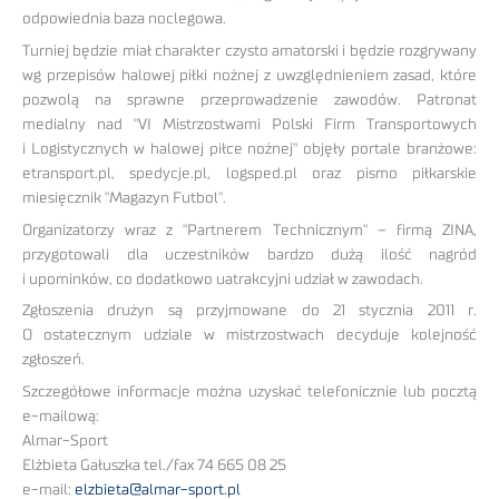
odpowiednia baza noclegowa.
Turniej będzie miał charakter czysto amatorski i będzie rozgrywany
wg przepisów halowej piłki nożnej z uwzględnieniem zasad, które
pozwolą na sprawne przeprowadzenie zawodów. Patronat
medialny nad "VI Mistrzostwami Polski Firm Transportowych
i Logistycznych w halowej piłce nożnej" objęły portale branżowe:
etransport.pl, spedycje.pl, logsped.pl oraz pismo piłkarskie
miesięcznik "Magazyn Futbol".
Organizatorzy wraz z "Partnerem Technicznym" – firmą ZINA,
przygotowali dla uczestników bardzo dużą ilość nagród
i upominków, co dodatkowo uatrakcyjni udział w zawodach.
Zgłoszenia drużyn są przyjmowane do 21 stycznia 2011 r.
O ostatecznym udziale w mistrzostwach decyduje kolejność
zgłoszeń.
Szczegółowe informacje można uzyskać telefonicznie lub pocztą
e-mailową:
Almar-Sport
Elżbieta Gałuszka tel./fax 74 665 08 25
e-mail:
elzbieta@almar-sport.pl