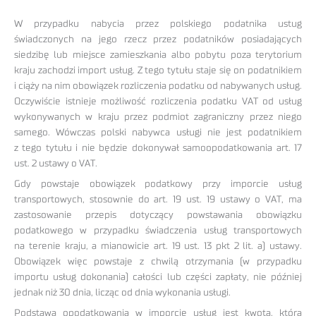
W przypadku nabycia przez polskiego podatnika ustug
świadczonych na jego rzecz przez podatników posiadających
siedzibę lub miejsce zamieszkania albo pobytu poza terytorium
kraju zachodzi import usług. Z tego tytułu staje się on podatnikiem
i ciąży na nim obowiązek rozliczenia podatku od nabywanych usług.
Oczywiście istnieje możliwość rozliczenia podatku VAT od usług
wykonywanych w kraju przez podmiot zagraniczny przez niego
samego. Wówczas polski nabywca usługi nie jest podatnikiem
z tego tytułu i nie będzie dokonywał samoopodatkowania art. 17
ust. 2 ustawy o VAT.
Gdy powstaje obowiązek podatkowy przy imporcie usług
transportowych, stosownie do art. 19 ust. 19 ustawy o VAT, ma
zastosowanie przepis dotyczący powstawania obowiązku
podatkowego w przypadku świadczenia usług transportowych
na terenie kraju, a mianowicie art. 19 ust. 13 pkt 2 lit. a) ustawy.
Obowiązek więc powstaje z chwilą otrzymania (w przypadku
importu usług dokonania) całości lub części zapłaty, nie później
jednak niż 30 dnia, licząc od dnia wykonania usługi.
Podstawą opodatkowania w imporcie usług jest kwota, którą