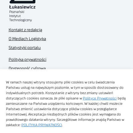
Kontakt z redakcją
O Mediach Logistyka
Statystyki portalu
Polityka prywatności
Dostępność cyfrowa
Regulamin Portalu
W ramach naszej witryny stosujemy pliki cookies w celu świadczenia
Regulamin sklepu
Państwu usług na najwyższym poziomie, w tym w sposób dostosowany do
indywidualnych potrzeb. Korzystanie z witryny bez zmiany ustawień
dotyczących cookies oznacza, że pliki opisane w
Polityce Prywatności
będą
zamieszczane na Państwa urządzeniu końcowym. W każdej chwili możecie
Państwo zmienić ustawienia dotyczące plików cookies w przeglądarce
internetowej. Akceptacja niezbędnych plików cookies jest wymagana do
Obrazy stockowe
prawidłowego działania witryny. Szczegółowe informacje znajdą Państwo w
autorstwa
zakładce:
POLITYKA PRYWATNOŚCI
.