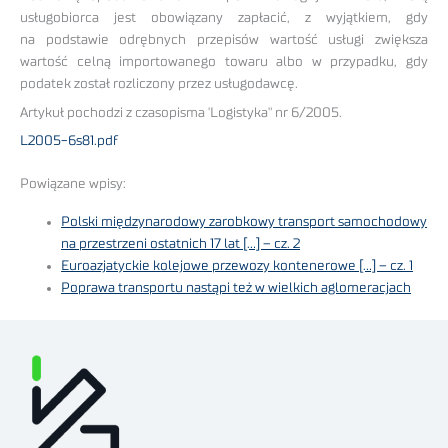
usługobiorca jest obowiązany zapłacić, z wyjątkiem, gdy
na podstawie odrębnych przepisów wartość usługi zwiększa
wartość celną importowanego towaru albo w przypadku, gdy
podatek został rozliczony przez usługodawcę.
Artykuł pochodzi z czasopisma 'Logistyka" nr 6/2005.
L2005-6s81.pdf
Powiązane wpisy:
Polski międzynarodowy zarobkowy transport samochodowy
na przestrzeni ostatnich 17 lat […] – cz. 2
Euroazjatyckie kolejowe przewozy kontenerowe […] – cz. 1
Poprawa transportu nastąpi też w wielkich aglomeracjach