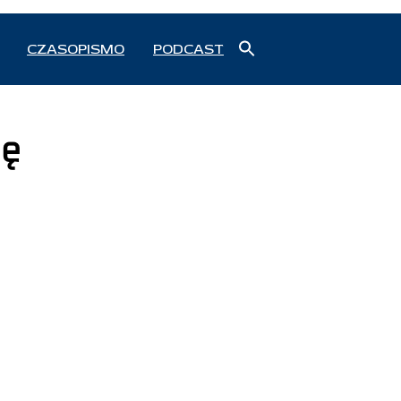
Search
CZASOPISMO
PODCAST
for:
Search Button
dę