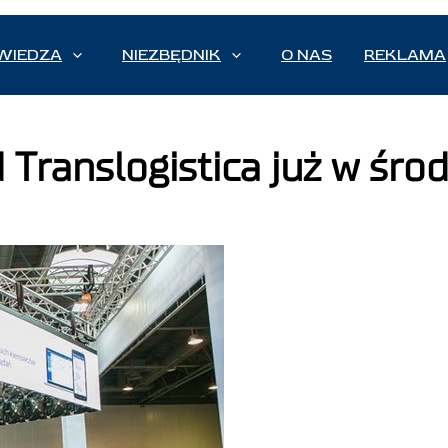
WIEDZA
NIEZBĘDNIK
O NAS
REKLAMA
 Translogistica już w śro