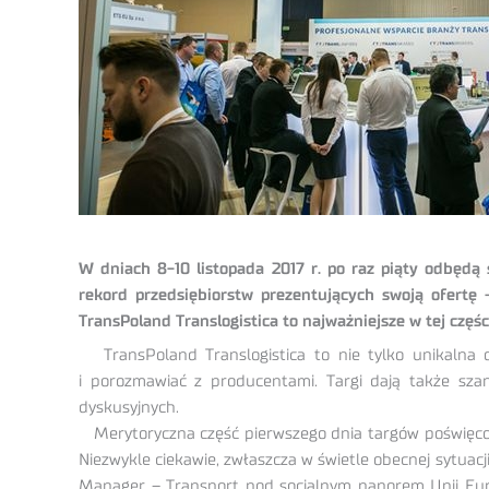
W dniach 8-10 listopada 2017 r. po raz piąty odbędą 
rekord przedsiębiorstw prezentujących swoją ofert
TransPoland Translogistica to najważniejsze w tej częś
TransPoland Translogistica to nie tylko unikalna
i porozmawiać z producentami. Targi dają także szan
dyskusyjnych.
Merytoryczna część pierwszego dnia targów poświęcon
Niezwykle ciekawie, zwłaszcza w świetle
obecnej sytuacj
Manager – Transport pod socjalnym naporem Unii Euro