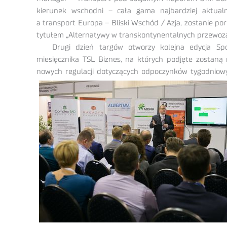
kierunek wschodni – cała gama najbardziej aktua
a transport Europa – Bliski Wschód / Azja, zostanie 
tytułem „Alternatywy w transkontynentalnych przewoza
Drugi dzień targów otworzy kolejna edycja Spo
miesięcznika TSL Biznes, na których podjęte zostaną 
nowych regulacji dotyczących odpoczynków tygodniow