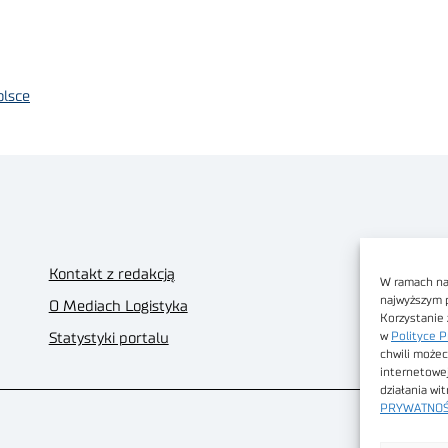
olsce
Kontakt z redakcją
W ramach nas
najwyższym 
O Mediach Logistyka
Korzystanie 
w
Polityce P
Statystyki portalu
chwili możec
internetowe
działania wi
PRYWATNOŚ