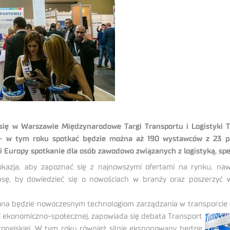
się w Warszawie Międzynarodowe Targi Transportu i Logistyki T
ę – w tym roku spotkać będzie można aż 190 wystawców z 23 p
ci Europy spotkanie dla osób zawodowo związanych z logistyką, spe
 okazja, aby zapoznać się z najnowszymi ofertami na rynku, naw
sę, by dowiedzieć się o nowościach w branży oraz poszerzyć wie
a będzie nowoczesnym technologiom zarządzania w transporcie 
i ekonomiczno-społecznej, zapowiada się debata Transport
pejskiej. W tym roku również silnie eksponowany będzie