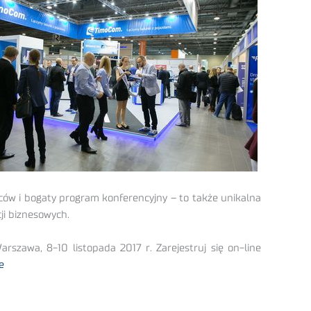
wców i bogaty program konferencyjny – to także unikalna
ji biznesowych.
rszawa, 8-10 listopada 2017 r. Zarejestruj się on-line
e