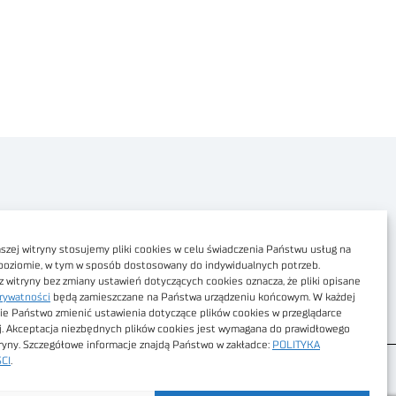
Polityka prywatności
Dostępność cyfrowa
zej witryny stosujemy pliki cookies w celu świadczenia Państwu usług na
poziomie, w tym w sposób dostosowany do indywidualnych potrzeb.
Regulamin Portalu
z witryny bez zmiany ustawień dotyczących cookies oznacza, że pliki opisane
rywatności
będą zamieszczane na Państwa urządzeniu końcowym. W każdej
Regulamin sklepu
ie Państwo zmienić ustawienia dotyczące plików cookies w przeglądarce
j. Akceptacja niezbędnych plików cookies jest wymagana do prawidłowego
tryny. Szczegółowe informacje znajdą Państwo w zakładce:
POLITYKA
CI
.