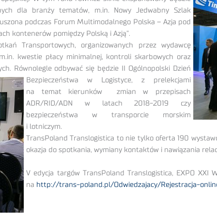
lnych dla branży tematów, m.in. Nowy Jedwabny Szlak
poruszona podczas Forum Multimodalnego Polska – Azja pod
ch kontenerów pomiędzy Polską i Azją”.
tkań Transportowych, organizowanych przez wydawcę
m.in. kwestie płacy minimalnej, kontroli skarbowych oraz
ych.
Równolegle odbywać się będzie II Ogólnopolski Dzień
Bezpieczeństwa w Logistyce, z prelekcjami
na temat kierunków zmian w przepisach
ADR/RID/ADN w latach 2018-2019 czy
bezpieczeństwa w transporcie morskim
i lotniczym.
TransPoland Translogistica to nie tylko oferta 190 wysta
okazja do spotkania, wymiany kontaktów i nawiązania relac
V edycja targów TransPoland Translogistica, EXPO XXI Wa
na
http://trans-poland.pl/Odwiedzajacy/Rejestracja-onlin