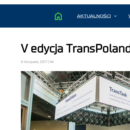
AKTUALNOŚCI
V edycja TransPoland
6 listopada, 2017 | IW