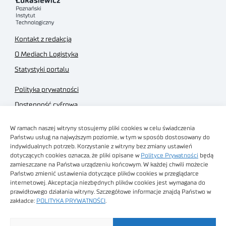
Kontakt z redakcją
O Mediach Logistyka
Statystyki portalu
Polityka prywatności
Dostępność cyfrowa
Regulamin Portalu
W ramach naszej witryny stosujemy pliki cookies w celu świadczenia
Regulamin sklepu
Państwu usług na najwyższym poziomie, w tym w sposób dostosowany do
indywidualnych potrzeb. Korzystanie z witryny bez zmiany ustawień
dotyczących cookies oznacza, że pliki opisane w
Polityce Prywatności
będą
zamieszczane na Państwa urządzeniu końcowym. W każdej chwili możecie
Państwo zmienić ustawienia dotyczące plików cookies w przeglądarce
internetowej. Akceptacja niezbędnych plików cookies jest wymagana do
Obrazy stockowe
prawidłowego działania witryny. Szczegółowe informacje znajdą Państwo w
autorstwa
zakładce:
POLITYKA PRYWATNOŚCI
.
Sieć Badawcza Łukasiewicz - Poznański Instytut