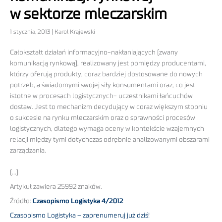
w sektorze mleczarskim
1 stycznia, 2013 | Karol Krajewski
Całokształt działań informacyjno-nakłaniających (zwany
komunikacją rynkową), realizowany jest pomiędzy producentami,
którzy oferują produkty, coraz bardziej dostosowane do nowych
potrzeb, a świadomymi swojej siły konsumentami oraz, co jest
istotne w procesach logistycznych- uczestnikami łańcuchów
dostaw. Jest to mechanizm decydujący w coraz większym stopniu
o sukcesie na rynku mleczarskim oraz o sprawności procesów
logistycznych, dlatego wymaga oceny w kontekście wzajemnych
relacji między tymi dotychczas odrębnie analizowanymi obszarami
zarządzania.
(…)
Artykuł zawiera 25992 znaków.
Źródło:
Czasopismo Logistyka 4/2012
Czasopismo Logistyka – zaprenumeruj już dziś!