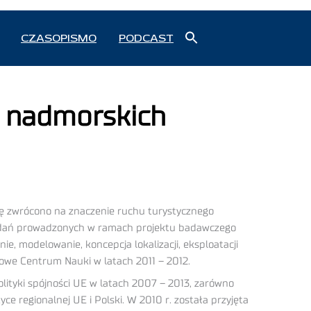
Search
CZASOPISMO
PODCAST
for:
Search Button
h nadmorskich
gę zwrócono na znaczenie ruchu turystycznego
 badań prowadzonych w ramach projektu badawczego
e, modelowanie, koncepcja lokalizacji, eksploatacji
dowe Centrum Nauki w latach 2011 – 2012.
polityki spójności UE w latach 2007 – 2013, zarówno
yce regionalnej UE i Polski. W 2010 r. została przyjęta