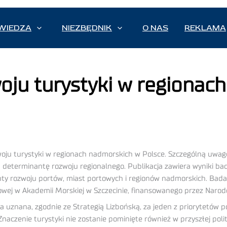
WIEDZA
NIEZBĘDNIK
O NAS
REKLAMA
ju turystyki w regionac
woju turystyki w regionach nadmorskich w Polsce. Szczególną uwa
ą determinantę rozwoju regionalnego. Publikacja zawiera wyniki
ty rozwoju portów, miast portowych i regionów nadmorskich. Badani
towej w Akademii Morskiej w Szczecinie, finansowanego przez Naro
ała uznana, zgodnie ze Strategią Lizbońską, za jeden z priorytetów 
Znaczenie turystyki nie zostanie pominięte również w przyszłej polit