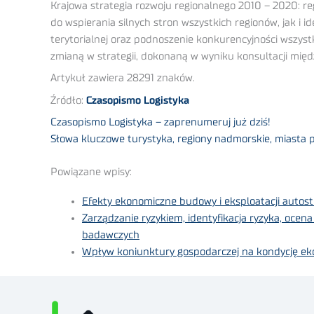
Krajowa strategia rozwoju regionalnego 2010 – 2020: reg
do wspierania silnych stron wszystkich regionów, jak i 
terytorialnej oraz podnoszenie konkurencyjności wszys
zmianą w strategii, dokonaną w wyniku konsultacji międ
Artykuł zawiera 28291 znaków.
Źródło:
Czasopismo Logistyka
Czasopismo Logistyka – zaprenumeruj już dziś!
Słowa kluczowe turystyka, regiony nadmorskie, miasta p
Powiązane wpisy:
Efekty ekonomiczne budowy i eksploatacji autos
Zarządzanie ryzykiem, identyfikacja ryzyka, ocen
badawczych
Wpływ koniunktury gospodarczej na kondycję ek