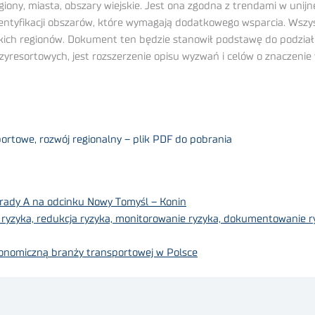
iony, miasta, obszary wiejskie. Jest ona zgodna z trendami w unijne
identyfikacji obszarów, które wymagają dodatkowego wsparcia. Wszy
tkich regionów. Dokument ten będzie stanowił podstawę do podział
zyresortowych, jest rozszerzenie opisu wyzwań i celów o znaczenie 
ortowe, rozwój regionalny – plik PDF do pobrania
trady A na odcinku Nowy Tomyśl – Konin
a ryzyka, redukcja ryzyka, monitorowanie ryzyka, dokumentowanie r
onomiczną branży transportowej w Polsce