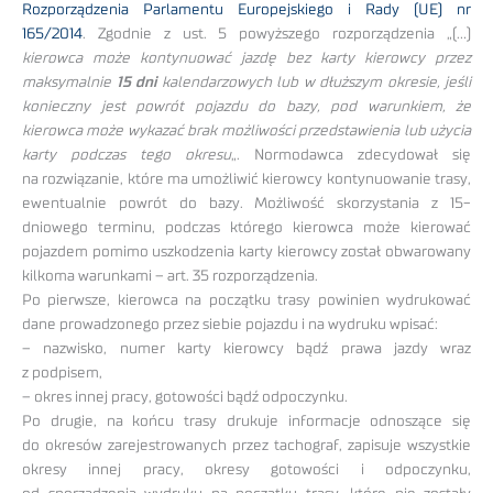
Rozporządzenia Parlamentu Europejskiego i Rady (UE) nr
165/2014
. Zgodnie z ust. 5 powyższego rozporządzenia „(…)
kierowca może kontynuować jazdę bez karty kierowcy przez
maksymalnie
15 dni
kalendarzowych lub w dłuższym okresie, jeśli
konieczny jest powrót pojazdu do bazy, pod warunkiem, że
kierowca może wykazać brak możliwości przedstawienia lub użycia
karty podczas tego okresu
„. Normodawca zdecydował się
na rozwiązanie, które ma umożliwić kierowcy kontynuowanie trasy,
ewentualnie powrót do bazy. Możliwość skorzystania z 15-
dniowego terminu, podczas którego kierowca może kierować
pojazdem pomimo uszkodzenia karty kierowcy został obwarowany
kilkoma warunkami – art. 35 rozporządzenia.
Po pierwsze, kierowca na początku trasy powinien wydrukować
dane prowadzonego przez siebie pojazdu i na wydruku wpisać:
– nazwisko, numer karty kierowcy bądź prawa jazdy wraz
z podpisem,
– okres innej pracy, gotowości bądź odpoczynku.
Po drugie, na końcu trasy drukuje informacje odnoszące się
do okresów zarejestrowanych przez tachograf, zapisuje wszystkie
okresy innej pracy, okresy gotowości i odpoczynku,