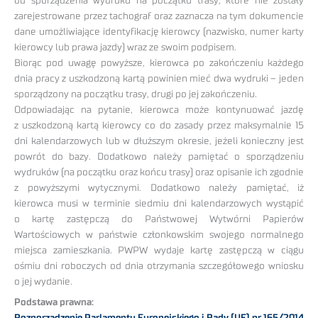
od sporządzenia wydruku na początku trasy, które nie zostały
zarejestrowane przez tachograf oraz zaznacza na tym dokumencie
dane umożliwiające identyfikację kierowcy (nazwisko, numer karty
kierowcy lub prawa jazdy) wraz ze swoim podpisem.
Biorąc pod uwagę powyższe, kierowca po zakończeniu każdego
dnia pracy z uszkodzoną kartą powinien mieć dwa wydruki – jeden
sporządzony na początku trasy, drugi po jej zakończeniu.
Odpowiadając na pytanie, kierowca może kontynuować jazdę
z uszkodzoną kartą kierowcy co do zasady przez maksymalnie 15
dni kalendarzowych lub w dłuższym okresie, jeżeli konieczny jest
powrót do bazy. Dodatkowo należy pamiętać o sporządzeniu
wydruków (na początku oraz końcu trasy) oraz opisanie ich zgodnie
z powyższymi wytycznymi. Dodatkowo należy pamiętać, iż
kierowca musi w terminie siedmiu dni kalendarzowych wystąpić
o kartę zastępczą do Państwowej Wytwórni Papierów
Wartościowych w państwie członkowskim swojego normalnego
miejsca zamieszkania. PWPW wydaje kartę zastępczą w ciągu
ośmiu dni roboczych od dnia otrzymania szczegółowego wniosku
o jej wydanie.
Podstawa prawna:
Rozporządzenie Parlamentu Europejskiego i Rady (UE) nr 165/2014