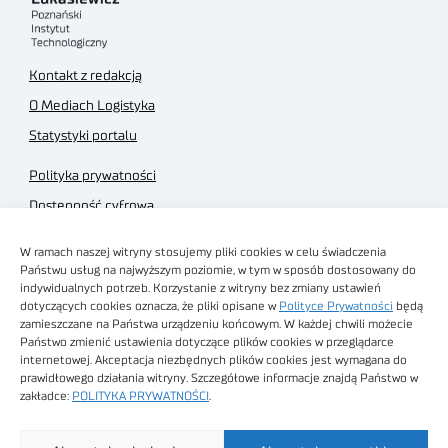
Kontakt z redakcją
O Mediach Logistyka
Statystyki portalu
Polityka prywatności
Dostępność cyfrowa
Regulamin Portalu
W ramach naszej witryny stosujemy pliki cookies w celu świadczenia
Regulamin sklepu
Państwu usług na najwyższym poziomie, w tym w sposób dostosowany do
indywidualnych potrzeb. Korzystanie z witryny bez zmiany ustawień
dotyczących cookies oznacza, że pliki opisane w
Polityce Prywatności
będą
zamieszczane na Państwa urządzeniu końcowym. W każdej chwili możecie
Państwo zmienić ustawienia dotyczące plików cookies w przeglądarce
internetowej. Akceptacja niezbędnych plików cookies jest wymagana do
Obrazy stockowe
prawidłowego działania witryny. Szczegółowe informacje znajdą Państwo w
autorstwa
zakładce:
POLITYKA PRYWATNOŚCI
.
Sieć Badawcza Łukasiewicz - Poznański Instytut