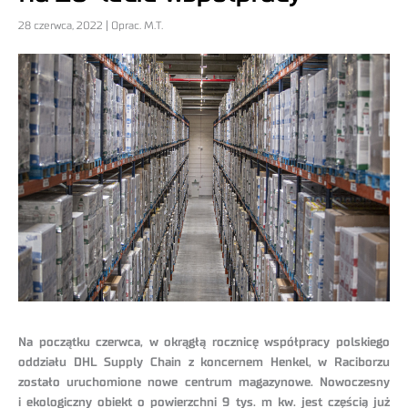
28 czerwca, 2022 | Oprac. M.T.
Na początku czerwca, w okrągłą rocznicę współpracy polskiego
oddziału DHL Supply Chain z koncernem Henkel, w Raciborzu
zostało uruchomione nowe centrum magazynowe. Nowoczesny
i ekologiczny obiekt o powierzchni 9 tys. m kw. jest częścią już