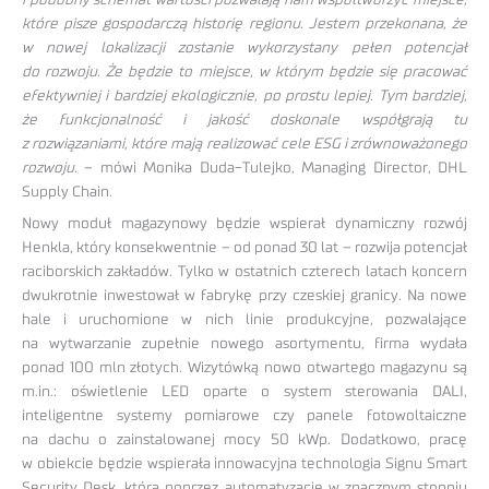
które pisze gospodarczą historię regionu. Jestem przekonana, że
w nowej lokalizacji zostanie wykorzystany pełen potencjał
do rozwoju. Że będzie to miejsce, w którym będzie się pracować
efektywniej i bardziej ekologicznie, po prostu lepiej. Tym bardziej,
że funkcjonalność i jakość doskonale współgrają tu
z rozwiązaniami, które mają realizować cele ESG i zrównoważonego
rozwoju.
– mówi Monika Duda-Tulejko, Managing Director, DHL
Supply Chain.
Nowy moduł magazynowy będzie wspierał dynamiczny rozwój
Henkla, który konsekwentnie – od ponad 30 lat – rozwija potencjał
raciborskich zakładów. Tylko w ostatnich czterech latach koncern
dwukrotnie inwestował w fabrykę przy czeskiej granicy. Na nowe
hale i uruchomione w nich linie produkcyjne, pozwalające
na wytwarzanie zupełnie nowego asortymentu, firma wydała
ponad 100 mln złotych. Wizytówką nowo otwartego magazynu są
m.in.: oświetlenie LED oparte o system sterowania DALI,
inteligentne systemy pomiarowe czy panele fotowoltaiczne
na dachu o zainstalowanej mocy 50 kWp. Dodatkowo, pracę
w obiekcie będzie wspierała innowacyjna technologia Signu Smart
Security Desk, która poprzez automatyzację w znacznym stopniu