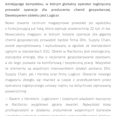
istniejącego kompleksu, w którym globalny operator logistyczny
prowadzi operacje dla producenta chemii gospodarczej.
Deweloperem obiektu jest Logicor.
Nowo otwarte centrum magazynowe powstało po sąsiedzku
z funkcjonującą już halą, która zajmuje powierzchnię 22 tyś. m kw.
Nowoczesny magazyn, w którym kolejne operacje dla giganta
chemii gospodarczej prowadzić będzie firma DHL Supply Chain,
został zaprojektowany i wybudowany w zgodzie ze standardami
ujętymi w standardach ESG. Obiekt w Raciborzu jest ekologiczny,
oszczędza energię, dba o racjonalne gospodarowanie zasobami,
a do tego pozwala na komfortową i bezpieczną pracę. Wszystkie
te elementy są wspólnym mianownikiem działań zarówno DHL
Supply Chain, jak i Henkla oraz firmy Logicor. Otwarcie nowego
magazynu zbiegło się również w czasie z przedłużeniem przez
operatora logistycznego umowy najmu na dotychczas zajmowaną
powierzchnię.
– Razem z Henklem, Logicorem i lokalnymi władzami tworzymy
w Raciborzu wyjątkowo zgrany kwartet. Najwyższej klasy
profesjonalizm w działaniu, zrozumienie wzajemnych biznesów
i podobny schemat wartości pozwalają nam współtworzyć miejsce,