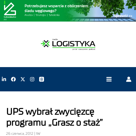
UPS wybrał zwycięzcę
programu „Grasz o staż”
26 czerwca, 2012 | IW