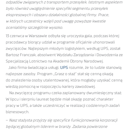
odpadów związanych z transportem przesyłek. Istotnym aspektem
było również uwzględnienie specyfiki segmentu przesyłek
ekspresowych i obszaru działalności globalnej firmy. Prace,
w których uczestnicy wzięli pod uwagę powyższe kwestie
ocenialiśmy szczególnie wysoko.
13 czerwca w Warszawie odbyła się uroczysta gala, podczas której
pracodawcy biorący udział w programie oficjalnie uhonorowali
zwycięzców. Najlepszym młodym logistykiem, według UPS, został
Bartosz Franczak, absolwent Wydziału Zarządzania i Dowodzenia ze
Specjalizacją Lotnictwo na Akademii Obrony Narodowej.
Jako firma świadcząca usługi,
UPS
rozumie, że to ludzie stanowią
najlepsze zasoby. Program „Grasz o staż” stał się cenną okazją
do znalezienia osoby utalentowanej, która mogłaby uzyskać cenną
wiedzą pomocną w rozpoczęciu kariery zawodowej.
Na zwycięzcę programu czeka zaplanowany dwumiesięczny staż.
W lipcu i sierpniu laureat będzie miał okazję poznać charakter
pracy w UPS, a także uczestniczyć w realizacji codziennych zadań
biznesowych.
–
Nasz stażysta przyjrzy się specyfice funkcjonowania korporacji
będącej globalnym liderem w branży. Zadania powierzone