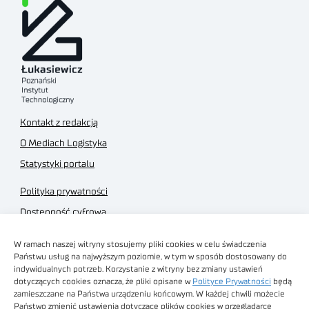
Kontakt z redakcją
O Mediach Logistyka
Statystyki portalu
Polityka prywatności
Dostępność cyfrowa
Regulamin Portalu
W ramach naszej witryny stosujemy pliki cookies w celu świadczenia
Regulamin sklepu
Państwu usług na najwyższym poziomie, w tym w sposób dostosowany do
indywidualnych potrzeb. Korzystanie z witryny bez zmiany ustawień
dotyczących cookies oznacza, że pliki opisane w
Polityce Prywatności
będą
zamieszczane na Państwa urządzeniu końcowym. W każdej chwili możecie
Państwo zmienić ustawienia dotyczące plików cookies w przeglądarce