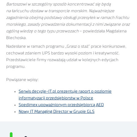
Bartoszowi w szczególny sposób koncentrować się będą
na łańcuchu dostaw w transporcie morskim. Najważniejsze
zagadnienia obejmą podstawy obsługi przesyłek
w ramach frachtu
morskiego, zasady prowadzenia dokumentacji z nimi związane oraz
ogólną wiedzę o tego typu przewozach
– powiedziała Magdalena
Blechoska.
Nadesłane w ramach programu „Grasz o staż” prace konkursowe,
cechował zdaniem UPS bardzo wysoki poziom i kreatywność.
Przedstawiciele firmy rozważają udział w kolejnych edycjach
programu.
Powiązane wpisy:
Serwis decyzje-IT.pl prezentuje raport o poziomie
informatyzacji przedsiębiorstw w Polsce
Spedimex upoważnionym przedsiębiorcą AEO
Nowy IT Managing Director w Grupie GLS