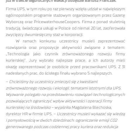
już w trakcie tegorocznych wakacji odbędzie Bartosz Franczak.
Firma UPS, w tym roku po raz pierwszy wzięła udział w największym
ogólnopolskim programie stażowym organizowanym przez Gazetę
Wyborczą oraz PricewaterhouseCoopers. Firma z ponad stuletnią
tradycją, świadcząca usługi w Polsce od niemal 20 lat, zaoferowała
zwycięzcy dwumiesięczny staż w korporacji.
W ramach konkursu uczestnicy musieli zaprezentować
rozwiązania oraz propozycje aktywności związane z tematem:
„Technologia jako czynnik zrównoważonego rozwoju firmy
kurierskiej”. Jury wybrało najlepsze prace, a ich autorzy mieli
okazję zaprezentować je osobiście przed pracownikami UPS. Z 31
nadesłanych prac, do ścisłego finału wybrano 5 najlepszych.
–
Chcieliśmy by uczestnicy zmierzyli się z kwestiami
zrównoważonego rozwoju i ekologii, tematami istotnymi dla UPS.
Wyzwanie polegało na przedstawieniu rozwiązań technologicznych
pozwalających ograniczyć wpływ aktywności i operacji firmy
kurierskiej na środowisko
– wyjaśniła Magdalena Blechoska,
dyrektor HR w firmie UPS. –
Uczestnicy musieli wykazać się wiedzą
i pomysłowością w dwóch dziedzinach: ograniczanie emisji CO2
generowanego podczas codziennej pracy kuriera oraz redukcja