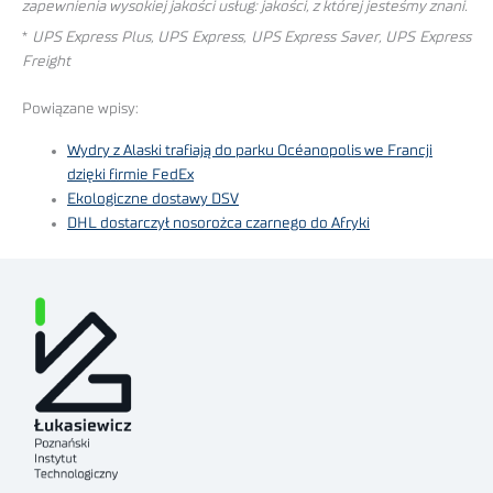
zapewnienia wysokiej jakości usług: jakości, z której jesteśmy znani.
*
UPS Express Plus, UPS Express, UPS Express Saver, UPS Express
Freight
Powiązane wpisy:
Wydry z Alaski trafiają do parku Océanopolis we Francji
dzięki firmie FedEx
Ekologiczne dostawy DSV
DHL dostarczył nosorożca czarnego do Afryki