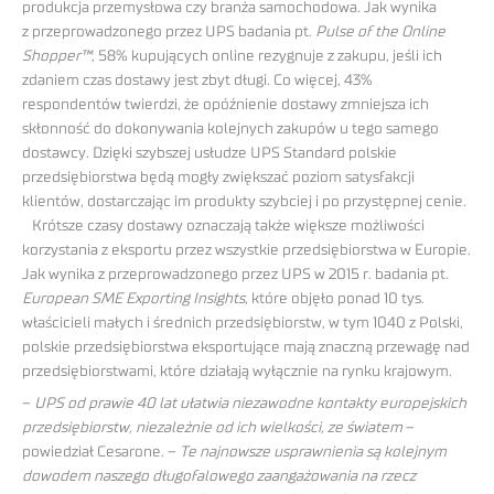
produkcja przemysłowa czy branża samochodowa. Jak wynika
z przeprowadzonego przez UPS badania pt.
Pulse of the Online
Shopper™
, 58% kupujących online rezygnuje z zakupu, jeśli ich
zdaniem czas dostawy jest zbyt długi. Co więcej, 43%
respondentów twierdzi, że opóźnienie dostawy zmniejsza ich
skłonność do dokonywania kolejnych zakupów u tego samego
dostawcy. Dzięki szybszej usłudze UPS Standard polskie
przedsiębiorstwa będą mogły zwiększać poziom satysfakcji
klientów, dostarczając im produkty szybciej i po przystępnej cenie.
Krótsze czasy dostawy oznaczają także większe możliwości
korzystania z eksportu przez wszystkie przedsiębiorstwa w Europie.
Jak wynika z przeprowadzonego przez UPS w 2015 r. badania pt.
European SME Exporting Insights
, które objęło ponad 10 tys.
właścicieli małych i średnich przedsiębiorstw, w tym 1040 z Polski,
polskie przedsiębiorstwa eksportujące mają znaczną przewagę nad
przedsiębiorstwami, które działają wyłącznie na rynku krajowym.
–
UPS od prawie 40 lat ułatwia niezawodne kontakty europejskich
przedsiębiorstw, niezależnie od ich wielkości, ze światem
–
powiedział Cesarone. –
Te najnowsze usprawnienia są kolejnym
dowodem naszego długofalowego zaangażowania na rzecz