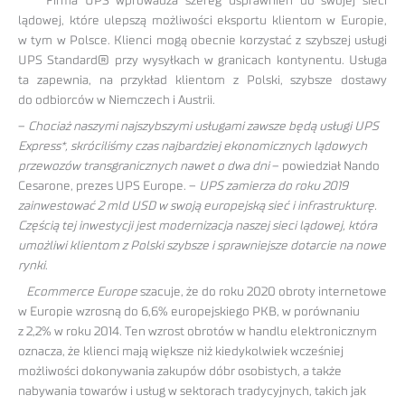
Firma UPS wprowadza szereg usprawnień do swojej sieci
lądowej, które ulepszą możliwości eksportu klientom w Europie,
w tym w Polsce. Klienci mogą obecnie korzystać z szybszej usługi
UPS Standard® przy wysyłkach w granicach kontynentu. Usługa
ta zapewnia, na przykład klientom z Polski, szybsze dostawy
do odbiorców w Niemczech i Austrii.
–
Chociaż naszymi najszybszymi usługami zawsze będą usługi UPS
Express*, skróciliśmy czas najbardziej ekonomicznych lądowych
przewozów transgranicznych nawet o dwa dni
– powiedział Nando
Cesarone, prezes UPS Europe. –
UPS zamierza do roku 2019
zainwestować 2 mld USD w swoją europejską sieć i infrastrukturę.
Częścią tej inwestycji jest modernizacja naszej sieci lądowej, która
umożliwi klientom z Polski szybsze i sprawniejsze dotarcie na nowe
rynki
.
Ecommerce Europe
szacuje, że do roku 2020 obroty internetowe
w Europie wzrosną do 6,6% europejskiego PKB, w porównaniu
z 2,2% w roku 2014. Ten wzrost obrotów w handlu elektronicznym
oznacza, że klienci mają większe niż kiedykolwiek wcześniej
możliwości dokonywania zakupów dóbr osobistych, a także
nabywania towarów i usług w sektorach tradycyjnych, takich jak