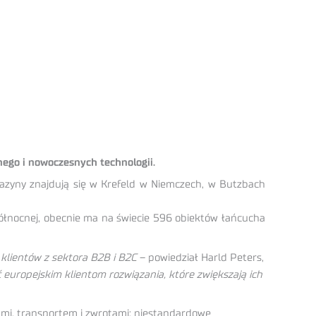
ego i nowoczesnych technologii.
zyny znajdują się w Krefeld w Niemczech, w Butzbach
nocnej, obecnie ma na świecie 596 obiektów łańcucha
 klientów z sektora B2B i B2C
– powiedział Harld Peters,
ć europejskim klientom rozwiązania, które zwiększają ich
ami, transportem i zwrotami; niestandardowe