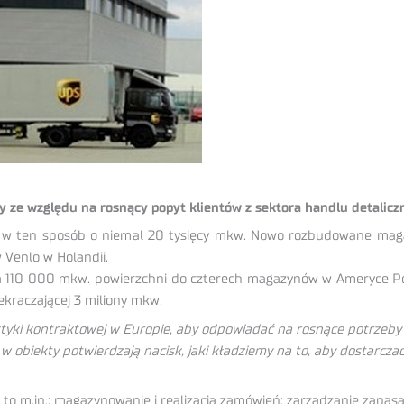
e względu na rosnący popyt klientów z sektora handlu detaliczn
w ten sposób o niemal 20 tysięcy mkw. Nowo rozbudowane maga
Venlo w Holandii.
 110 000 mkw. powierzchni do czterech magazynów w Ameryce Pół
ekraczającej 3 miliony mkw.
istyki kontraktowej w Europie, aby odpowiadać na rosnące potrzeby
 w obiekty potwierdzają nacisk, jaki kładziemy na to, aby dostarcza
o m.in.: magazynowanie i realizacja zamówień; zarządzanie zapas