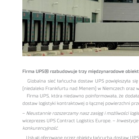
Firma UPS® rozbudowuje trzy międzynarodowe obiekty z
Globalna sieć łańcucha dostaw UPS powiększyła się 
(niedaleko Frankfurtu nad Menem) w Niemczech oraz w 
Firma UPS, która niedawno poinformowała, że dodała
dostaw logistyki kontraktowej o łącznej powierzchni prz
–
Nieustannie rozszerzamy nasz zasięg i możliwości log
wiceprezes UPS Contract Logistics Europe. –
Inwestycje
konkurencyjność.
Usługi oferowane przez obiekty łańcucha dostaw UPS t