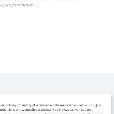
tawy w tym samym dniu.
Polityka prywatności
Dostępność cyfrowa
zej witryny stosujemy pliki cookies w celu świadczenia Państwu usług na
poziomie, w tym w sposób dostosowany do indywidualnych potrzeb.
Regulamin Portalu