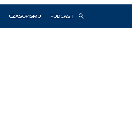
Search
CZASOPISMO
PODCAST
for:
Search Button