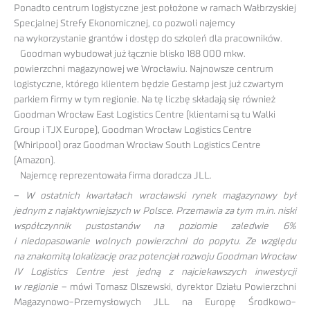
Ponadto centrum logistyczne jest położone w ramach Wałbrzyskiej
Specjalnej Strefy Ekonomicznej, co pozwoli najemcy
na wykorzystanie grantów i dostęp do szkoleń dla pracowników.
Goodman wybudował już łącznie blisko 188 000 mkw.
powierzchni magazynowej we Wrocławiu. Najnowsze centrum
logistyczne, którego klientem będzie Gestamp jest już czwartym
parkiem firmy w tym regionie. Na tę liczbę składają się również
Goodman Wrocław East Logistics Centre (klientami są tu Walki
Group i TJX Europe), Goodman Wrocław Logistics Centre
(Whirlpool) oraz Goodman Wrocław South Logistics Centre
(Amazon).
Najemcę reprezentowała firma doradcza JLL.
–
W ostatnich kwartałach wrocławski rynek magazynowy był
jednym z najaktywniejszych w Polsce. Przemawia za tym m.in. niski
współczynnik pustostanów na poziomie zaledwie 6%
i niedopasowanie wolnych powierzchni do popytu. Ze względu
na znakomitą lokalizację oraz potencjał rozwoju Goodman Wrocław
IV Logistics Centre jest jedną z najciekawszych inwestycji
w regionie
– mówi Tomasz Olszewski, dyrektor Działu Powierzchni
Magazynowo-Przemysłowych JLL na Europę Środkowo-