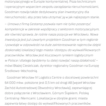
motoryzacyjnego w Europie kontynentalnej. Poza technicznym
i operacyjnym wsparciem zespołu zarządzania nieruchomościami,
Goodman rozwija także dedykowany plan inwestycyjny dla
nieruchomości, aby przez lata utrzymać ją w jak najlepszym stanie.
–
Umowa z firmą Gestamp pozwala nam nie tylko poszerzyć
kompetencje w zakresie współpracy z sektorem motoryzacyjnym,
ale również sprawia, że rośnie nasza pozycja we Wrocławiu. Nowa
inwestycja jest już czwartym projektem Goodman w tym regionie
i powstaje w odpowiedzi na duże zainteresowanie najemców dzięki
doskonałej lokalizacji tego miasta i dostępu do wykwalifikowanych
pracowników. Wrocław jest kluczowym rynkiem logistycznym
w Polsce i dlatego będziemy tu dalej rozwijać naszą działalność
–
mówi Błażej Ciesielczak, dyrektor regionalny Goodman na Europę
Środkowo-Wschodnią.
Goodman Wrocław IV Logistics Centre o docelowej powierzchni
64 000 mkw. położone jest 0,5 km od drogi A8 (węzeł Wrocław
Zachód Autostradowej Obwodnicy Wrocławia), zapewniającej
dobre połączenie z Wrocławiem, Górnym Śląskiem, Polską
Centralną i Niemcami. Lokalizacja w obrębie granic miasta
zapewnia łatwy dostęp do wykwalifikowanych pracowników.