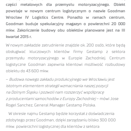
części metalowych dla przemysłu motoryzacyjnego. Obiekt
powstaje w nowym centrum logistycznym o nazwie Goodman
Wrocław IV Logistics Centre. Ponadto w ramach centrum,
Goodman buduje spekulacyjny magazyn o powierzchni 20 000
mkw. Zakończenie budowy obu obiektów planowane jest na III
kwartał 2015 r.
W nowym zakładzie zatrudnienie znajdzie ok. 200 osób, które będą
obsługiwać kluczowych klientów firmy Gestamp z sektora
przemysłu motoryzacyjnego w Europie Zachodniej. Centrum
logistyczne Goodman zapewnia klientowi możliwość rozbudowy
obiektu do 43 600 mkw.
–
Budowa nowego zakładu produkcyjnego we Wrocławiu jest
istotnym elementem strategii wzmacniania naszej pozycji
na Dolnym Śląsku i pozwoli nam rozszerzyć współpracę
z producentami samochodów z Europy Zachodniej
– mówi Jose
Rogel Sanchez, General Manager Gestamp Polska.
W okresie najmu Gestamp będzie korzystał z doświadczenia
zdobytego przez Goodman, dzięki zarządzaniu blisko 300 000
mkw. powierzchni logistycznej dla klientów z sektora