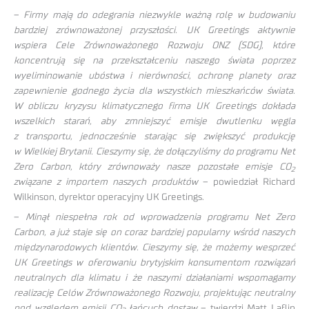
–
Firmy mają do odegrania niezwykle ważną rolę w budowaniu
bardziej zrównoważonej przyszłości. UK Greetings aktywnie
wspiera Cele Zrównoważonego Rozwoju ONZ (SDG), które
koncentrują się na przekształceniu naszego świata poprzez
wyeliminowanie ubóstwa i nierówności, ochronę planety oraz
zapewnienie godnego życia dla wszystkich mieszkańców świata.
W obliczu kryzysu klimatycznego firma UK Greetings dokłada
wszelkich starań, aby zmniejszyć emisje dwutlenku węgla
z transportu, jednocześnie starając się zwiększyć produkcję
w Wielkiej Brytanii. Cieszymy się, że dołączyliśmy do programu Net
Zero Carbon, który zrównoważy nasze pozostałe emisje CO
2
związane z importem naszych produktów
– powiedział Richard
Wilkinson, dyrektor operacyjny UK Greetings.
–
Minął niespełna rok od wprowadzenia programu Net Zero
Carbon, a już staje się on coraz bardziej popularny wśród naszych
międzynarodowych klientów. Cieszymy się, że możemy wesprzeć
UK Greetings w oferowaniu brytyjskim konsumentom rozwiązań
neutralnych dla klimatu i że naszymi działaniami wspomagamy
realizację Celów Zrównoważonego Rozwoju, projektując neutralny
pod względem emisji CO
łańcuch dostaw
– twierdzi Matt Laflin