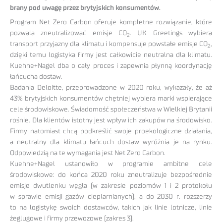
brany pod uwagę przez brytyjskich konsumentów.
Program Net Zero Carbon oferuje kompletne rozwiązanie, które
pozwala zneutralizować emisje CO
. UK Greetings wybiera
2
transport przyjazny dla klimatu i kompensuje powstałe emisje CO
,
2
dzięki temu logistyka firmy jest całkowicie neutralna dla klimatu.
Kuehne+Nagel dba o cały proces i zapewnia płynną koordynację
łańcucha dostaw.
Badania Deloitte, przeprowadzone w 2020 roku, wykazały, że aż
43% brytyjskich konsumentów chętniej wybiera marki wspierające
cele środowiskowe. Świadomość społeczeństwa w Wielkiej Brytanii
rośnie. Dla klientów istotny jest wpływ ich zakupów na środowisko.
Firmy natomiast chcą podkreślić swoje proekologiczne działania,
a neutralny dla klimatu łańcuch dostaw wyróżnia je na rynku.
Odpowiedzią na te wymagania jest Net Zero Carbon.
Kuehne+Nagel ustanowiło w programie ambitne cele
środowiskowe: do końca 2020 roku zneutralizuje bezpośrednie
emisje dwutlenku węgla (w zakresie poziomów 1 i 2 protokołu
w sprawie emisji gazów cieplarnianych), a do 2030 r. rozszerzy
to na logistykę swoich dostawców, takich jak linie lotnicze, linie
żeglugowe i firmy przewozowe (zakres 3).