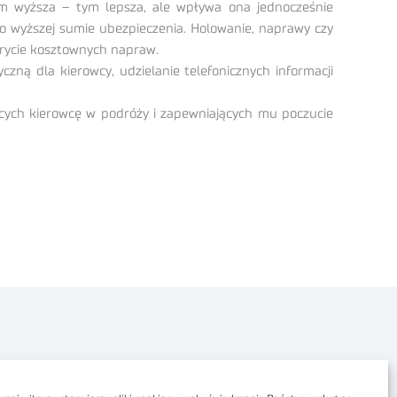
Im wyższa – tym lepsza, ale wpływa ona jednocześnie
 o wyższej sumie ubezpieczenia. Holowanie, naprawy czy
krycie kosztownych napraw.
ną dla kierowcy, udzielanie telefonicznych informacji
ących kierowcę w podróży i zapewniających mu poczucie
Polityka prywatności
Dostępność cyfrowa