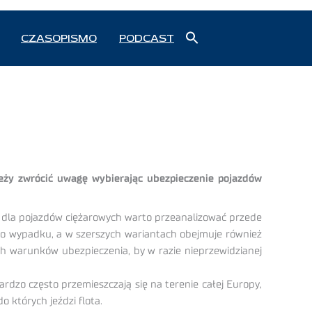
Search
CZASOPISMO
PODCAST
for:
Search Button
ależy zwrócić uwagę wybierając ubezpieczenie pojazdów
e dla pojazdów ciężarowych warto przeanalizować przede
 po wypadku, a w szerszych wariantach obejmuje również
ych warunków ubezpieczenia, by w razie nieprzewidzianej
ardzo często przemieszczają się na terenie całej Europy,
o których jeździ flota.