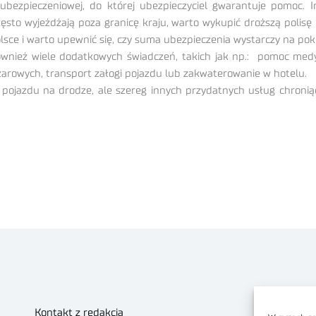
bezpieczeniowej, do której ubezpieczyciel gwarantuje pomoc. 
zęsto wyjeżdżają poza granicę kraju, warto wykupić droższą polisę
olsce i warto upewnić się, czy suma ubezpieczenia wystarczy na po
ównież wiele dodatkowych świadczeń, takich jak np.: pomoc medycz
iężarowych, transport załogi pojazdu lub zakwaterowanie w hotelu.
ie pojazdu na drodze, ale szereg innych przydatnych usług chroni
Kontakt z redakcją