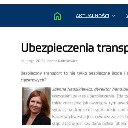
AKTUALNOŚCI
Ubezpieczenia trans
15 lutego, 2016 | Joanna Nadzikiewicz
Bezpieczny transport to nie tylko bezpieczna jazda i
ciężarowych?
Joanna Nadzikiewicz, dyrektor handlow
wszystkim zakres ubezpieczenia. Zdarz
takie zdarzenia jak awaria, w tym awar
sytuacji na drodze nie spotkać się z o
Kluczową kwestią jest również zakres te
stąd istotne jest czy dana polisa obejmu