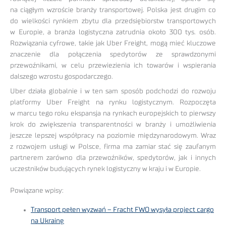
na ciągłym wzroście branży transportowej. Polska jest drugim co
do wielkości rynkiem zbytu dla przedsiębiorstw transportowych
w Europie, a branża logistyczna zatrudnia około 300 tys. osób.
Rozwiązania cyfrowe, takie jak Uber Freight, mogą mieć kluczowe
znaczenie dla połączenia spedytorów ze sprawdzonymi
przewoźnikami, w celu przewiezienia ich towarów i wspierania
dalszego wzrostu gospodarczego.
Uber działa globalnie i w ten sam sposób podchodzi do rozwoju
platformy Uber Freight na rynku logistycznym. Rozpoczęta
w marcu tego roku ekspansja na rynkach europejskich to pierwszy
krok do zwiększenia transparentności w branży i umożliwienia
jeszcze lepszej współpracy na poziomie międzynarodowym. Wraz
z rozwojem usługi w Polsce, firma ma zamiar stać się zaufanym
partnerem zarówno dla przewoźników, spedytorów, jak i innych
uczestników budujących rynek logistyczny w kraju i w Europie.
Powiązane wpisy:
Transport pełen wyzwań – Fracht FWO wysyła project cargo
na Ukrainę