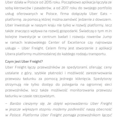
Uber działa w Polsce od 2015 roku. Początkowo aplikacja łączyła ze
sobą kierowców i pasażerów, a od 2017 roku do swojego portfolio
usług oferowanych w Polsce, firma dołączyła Uber Eats –
platformę, za pomocą której można zamówić jedzenie z dowozem.
Uber inwestuje w naszym kraju nie tylko w rozwój platformy, lecz
także znacząco wpływa na rozwój gospodarki. Świadczą o tym m.in
kolejne inwestycje w centrum badań i rozwoju rowerów Jump
w ramach krakowskiego Center of Excellence czy najnowsza
usługa – Uber Freight. Celem firmy jest stworzenie z aplikacji
Ubera platformy multimodalnej do każdego rodzaju transportu.
Czym jest Uber Freight?
Uber Freight łączy przewoźników ze spedytorami, oferując ceny
ustalane z góry, szybkie płatności i możliwość zarezerwowania
przewozu ładunku za pomocą jednego kliknięcia. Spedytorzy
otrzymują nie tylko dostęp do polegania na ogromnej sieci
przewoźników, lecz także możliwość monitorowania przewozu
ładunku w czasie rzeczywistym.
–
Bardzo cieszymy się, że dzięki wprowadzeniu Uber Freight
w jeszcze większym stopniu możemy podkreślić naszą obecność
w Polsce. Platforma Uber Freight pomaga przewoźnikom łączyć