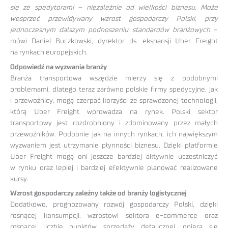
się ze spedytorami – niezależnie od wielkości biznesu. Może
wesprzeć przewidywany wzrost gospodarczy Polski, przy
jednoczesnym dalszym podnoszeniu standardów branżowych
–
mówi Daniel Buczkowski, dyrektor ds. ekspansji Uber Freight
na rynkach europejskich.
Odpowiedź na wyzwania branży
Branża transportowa wszędzie mierzy się z podobnymi
problemami, dlatego teraz zarówno polskie firmy spedycyjne, jak
i przewoźnicy, mogą czerpać korzyści ze sprawdzonej technologii,
którą Uber Freight wprowadza na rynek. Polski sektor
transportowy jest rozdrobniony i zdominowany przez małych
przewoźników. Podobnie jak na innych rynkach, ich największym
wyzwaniem jest utrzymanie płynności biznesu. Dzięki platformie
Uber Freight mogą oni jeszcze bardziej aktywnie uczestniczyć
w rynku oraz lepiej i bardziej efektywnie planować realizowane
kursy.
Wzrost gospodarczy zależny także od branży logistycznej
Dodatkowo, prognozowany rozwój gospodarczy Polski, dzięki
rosnącej konsumpcji, wzrostowi sektora e-commerce oraz
rosnącej liczbie punktów sprzedaży detalicznej, opiera się