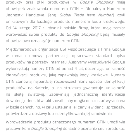
produkty oraz pliki produktowe w
Google Shopping
mają
obowiązek znakowania numerem GTIN – Globalnym Numerem
Jednostki Handlowej (ang.
Global Trade Item Number
), czyli
unikatowym dla każdego produktu numerem kodu kreskowego.
Od 14 lutego 2017 r. również polskie firmy, które mają zamiar
wprowadzić swoje produkty do
Google Shopping
będą musiały
obowiązkowo oznaczyć je numerem GTIN.
Międzynarodowa organizacja GS1 współpracująca z firmą Google
w ramach umowy partnerskiej, opracowała standard opisu
produktów na potrzeby Internetu. Algorytmy wyszukiwarki Google
wykorzystują numery GTIN od ponad 4 lat, doceniając unikalność
identyfikacji produktu, jaką zapewniają kody kreskowe. Numery
GTIN stanowią najbardziej rozpowszechniony sposób identyfikacji
produktów na świecie, a ich struktura gwarantuje unikalność
na skalę światową. Zapewniają jednoznaczną identyfikację
dowolnej jednostki w taki sposób, aby mogła ona zostać wyszukana
w bazie danych, np. w celu ustalenia jej ceny, ewidencji sprzedaży,
potwierdzenia dostawy lub zidentyfikowania jej zamówienia.
Wprowadzenie produktu oznaczonego numerem GTIN umożliwia
pracownikom
Google Shopping
dokładne poznanie cech produktu.