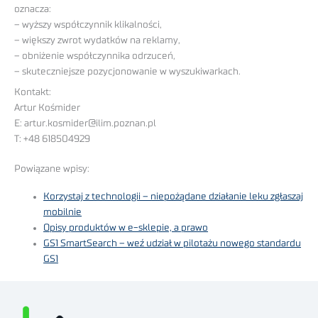
oznacza:
– wyższy współczynnik klikalności,
– większy zwrot wydatków na reklamy,
– obniżenie współczynnika odrzuceń,
– skuteczniejsze pozycjonowanie w wyszukiwarkach.
Kontakt:
Artur Kośmider
E: artur.kosmider@ilim.poznan.pl
T: +48 618504929
Powiązane wpisy:
Korzystaj z technologii – niepożądane działanie leku zgłaszaj
mobilnie
Opisy produktów w e-sklepie, a prawo
GS1 SmartSearch – weź udział w pilotażu nowego standardu
GS1