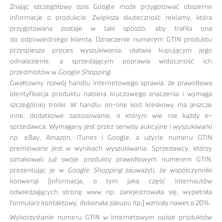
Znając szczegółowy opis Google może przygotować obszerne
informacje o produkcie. Zwiększa skuteczność reklamy, która
przygotowana zostaje w taki sposób, aby trafiła ona
do odpowiedniego klienta. Oznaczenie numerem GTIN produktu
przyspiesza proces wyszukiwania, ułatwia kupującym jego
odnalezienie, a sprzedającym poprawia widoczność ich
przedmiotów w
Google Shopping
.
Gwałtowny rozwój handlu internetowego sprawia, że prawidłowa
identyfikacja produktu nabiera kluczowego znaczenia i wymaga
szczególnej troski. W handlu on-line kod kreskowy ma jeszcze
inne, dodatkowe zastosowanie, o którym wie nie każdy e-
sprzedawca. Wymagany jest przez serwisy aukcyjne i wyszukiwarki
np. eBay, Amazon, iTunes i Google, a użycie numeru GTIN
premiowane jest w wynikach wyszukiwania. Sprzedawcy, którzy
oznakowali już swoje produkty prawidłowym numerem GTIN,
prezentując je w
Google Shopping
zauważyli, że współczynniki
konwersji (informacja, o tym jaka część internautów
odwiedzających stronę www np. zarejestrowała się, wypełniła
formularz kontaktowy, dokonała zakupu itp.) wzrosły nawet o 20%.
Wykorzystanie numeru GTIN w internetowym opisie produktów