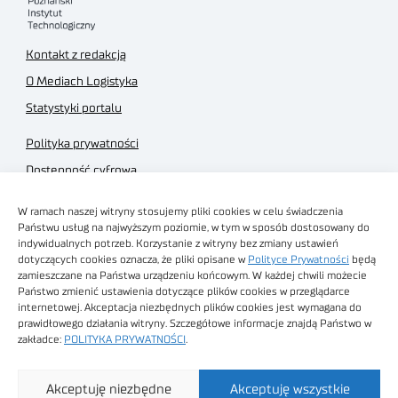
Kontakt z redakcją
O Mediach Logistyka
Statystyki portalu
Polityka prywatności
Dostępność cyfrowa
Regulamin Portalu
W ramach naszej witryny stosujemy pliki cookies w celu świadczenia
Regulamin sklepu
Państwu usług na najwyższym poziomie, w tym w sposób dostosowany do
indywidualnych potrzeb. Korzystanie z witryny bez zmiany ustawień
dotyczących cookies oznacza, że pliki opisane w
Polityce Prywatności
będą
zamieszczane na Państwa urządzeniu końcowym. W każdej chwili możecie
Państwo zmienić ustawienia dotyczące plików cookies w przeglądarce
internetowej. Akceptacja niezbędnych plików cookies jest wymagana do
Obrazy stockowe
prawidłowego działania witryny. Szczegółowe informacje znajdą Państwo w
autorstwa
zakładce:
POLITYKA PRYWATNOŚCI
.
Sieć Badawcza Łukasiewicz - Poznański Instytut
Akceptuję niezbędne
Akceptuję wszystkie
Technologiczny