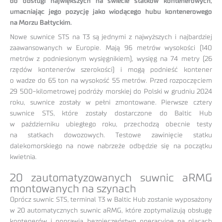
do obsługi największych na świecie statków kontenerowych,
umacniając jego pozycję jako wiodącego hubu kontenerowego
na Morzu Bałtyckim.
Nowe suwnice STS na T3 są jednymi z najwyższych i najbardziej
zaawansowanych w Europie. Mają 96 metrów wysokości (140
metrów z podniesionym wysięgnikiem), wysięg na 74 metry (26
rzędów kontenerów szerokości) i mogą podnieść kontener
o wadze do 65 ton na wysokość 55 metrów. Przed rozpoczęciem
29 500-kilometrowej podróży morskiej do Polski w grudniu 2024
roku, suwnice zostały w pełni zmontowane. Pierwsze cztery
suwnice STS, które zostały dostarczone do Baltic Hub
w październiku ubiegłego roku, przechodzą obecnie testy
na statkach dowozowych. Testowe zawinięcie statku
dalekomorskiego na nowe nabrzeże odbędzie się na początku
kwietnia.
20 zautomatyzowanych suwnic aRMG
montowanych na szynach
Oprócz suwnic STS, terminal T3 w Baltic Hub zostanie wyposażony
w 20 automatycznych suwnic aRMG, które zoptymalizują obsługę
kontenerów i poprawią bezpieczeństwo operacyjne na placach