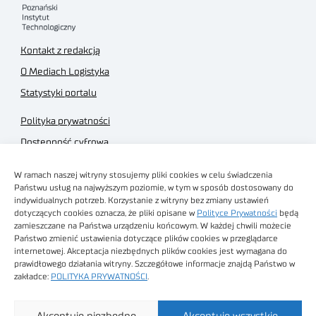
Kontakt z redakcją
O Mediach Logistyka
Statystyki portalu
Polityka prywatności
Dostępność cyfrowa
Regulamin Portalu
W ramach naszej witryny stosujemy pliki cookies w celu świadczenia
Regulamin sklepu
Państwu usług na najwyższym poziomie, w tym w sposób dostosowany do
indywidualnych potrzeb. Korzystanie z witryny bez zmiany ustawień
dotyczących cookies oznacza, że pliki opisane w
Polityce Prywatności
będą
zamieszczane na Państwa urządzeniu końcowym. W każdej chwili możecie
Państwo zmienić ustawienia dotyczące plików cookies w przeglądarce
internetowej. Akceptacja niezbędnych plików cookies jest wymagana do
Obrazy stockowe
prawidłowego działania witryny. Szczegółowe informacje znajdą Państwo w
autorstwa
zakładce:
POLITYKA PRYWATNOŚCI
.
Sieć Badawcza Łukasiewicz - Poznański Instytut