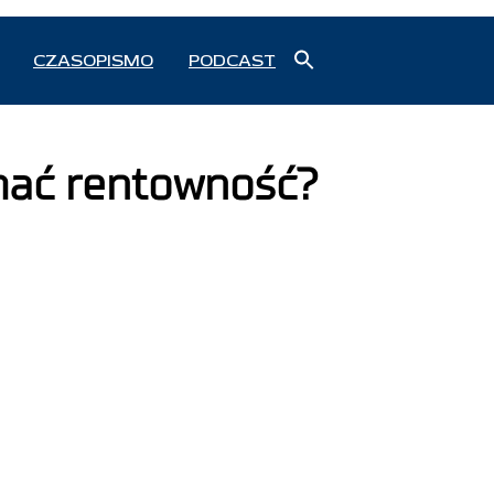
Search
CZASOPISMO
PODCAST
for:
Search Button
ymać rentowność?