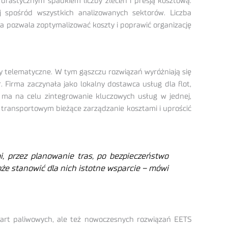
drastycznym spadkiem liczby zleceń i presją kosztową.
spośród wszystkich analizowanych sektorów. Liczba
ra pozwala zoptymalizować koszty i poprawić organizację
y telematyczne. W tym gąszczu rozwiązań wyróżniają się
. Firma zaczynała jako lokalny dostawca usług dla flot,
e ma na celu zintegrowanie kluczowych usług w jednej,
 transportowym bieżące zarządzanie kosztami i uprościć
, przez planowanie tras, po bezpieczeństwo
że stanowić dla nich istotne wsparcie – mówi
kart paliwowych, ale też nowoczesnych rozwiązań EETS