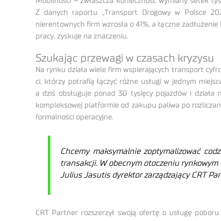
Mobilności – zwłaszcza konieczność wymiany setek tys
Z danych raportu „Transport Drogowy w Polsce 202
nierentownych firm wzrosła o 41%, a łączne zadłużenie 
pracy, zyskuje na znaczeniu.
Szukając przewagi w czasach kryzysu
Na rynku działa wiele firm wspierających transport cy
ci, którzy potrafią łączyć różne usługi w jednym miejs
a dziś obsługuje ponad 30 tysięcy pojazdów i działa 
kompleksowej platformie od zakupu paliwa po rozliczan
formalności operacyjne.
Chcemy maksymalnie zoptymalizować codzie
transakcji. W obecnym otoczeniu rynkowym t
Julius Jasutis dyrektor zarządzający CRT Par
CRT Partner rozszerzył swoją ofertę o usługę poboru