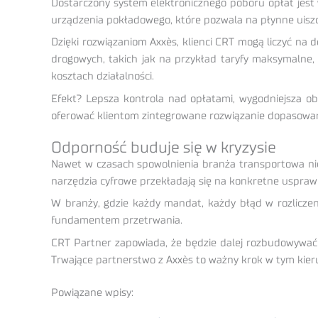
Dostarczony system elektronicznego poboru opłat jest
urządzenia pokładowego, które pozwala na płynne uiszcza
Dzięki rozwiązaniom Axxès, klienci CRT mogą liczyć n
drogowych, takich jak na przykład taryfy maksymalne,
kosztach działalności.
Efekt? Lepsza kontrola nad opłatami, wygodniejsza ob
oferować klientom zintegrowane rozwiązanie dopasowane
Odporność buduje się w kryzysie
Nawet w czasach spowolnienia branża transportowa nie
narzędzia cyfrowe przekładają się na konkretne usprawni
W branży, gdzie każdy mandat, każdy błąd w rozliczeni
fundamentem przetrwania.
CRT Partner zapowiada, że będzie dalej rozbudowywać s
Trwające partnerstwo z Axxès to ważny krok w tym kieru
Powiązane wpisy: