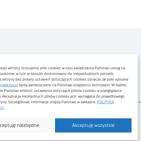
Polityka prywatności
Dostępność cyfrowa
zej witryny stosujemy pliki cookies w celu świadczenia Państwu usług na
poziomie, w tym w sposób dostosowany do indywidualnych potrzeb.
Regulamin Portalu
z witryny bez zmiany ustawień dotyczących cookies oznacza, że pliki opisane
rywatności
będą zamieszczane na Państwa urządzeniu końcowym. W każdej
Regulamin sklepu
ie Państwo zmienić ustawienia dotyczące plików cookies w przeglądarce
j. Akceptacja niezbędnych plików cookies jest wymagana do prawidłowego
tryny. Szczegółowe informacje znajdą Państwo w zakładce:
POLITYKA
CI
.
ceptuję niezbędne
Akceptuję wszystkie