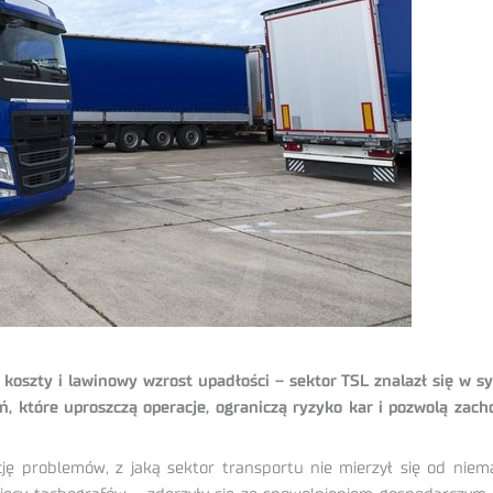
koszty i lawinowy wzrost upadłości – sektor TSL znalazł się w syt
ń, które uproszczą operacje, ograniczą ryzyko kar i pozwolą zac
ę problemów, z jaką sektor transportu nie mierzył się od nie