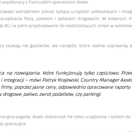
nej współpracy z francuskim operatorem Axxès.
ocowało wdrożeniem ponad tysiąca urządzeń pokładowych i integ
zarządzania flotą, paliwem i opłatami drogowymi. W kolejnych m
gii 4G i w pełni przystosowane do nadchodzących zmian w systema
cy szukają nie gadżetów, ale narzędzi, które realnie usprawnią d
a na rozwiązania, które funkcjonują tylko częściowo. Prze
ń i integracji – mówi Patryk Krajewski, Country Manager Axxès
firmy, poprzez jasne ceny, odpowiednio opracowane raporty i
 drogowe, paliwo, zwrot podatków, czy parkingi.
acyjną wygodę. Axxès dostarczył nie tylko urządzenia i system do 
ia operacyjne.