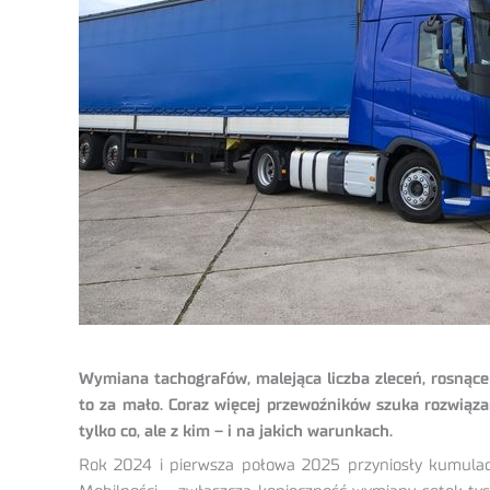
Wymiana tachografów, malejąca liczba zleceń, rosnące 
to za mało. Coraz więcej przewoźników szuka rozwiąza
tylko co, ale z kim – i na jakich warunkach.
Rok 2024 i pierwsza połowa 2025 przyniosły kumulacj