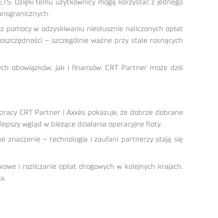
ETS. Dzięki temu użytkownicy mogą korzystać z jednego
ransgranicznych.
z pomocy w odzyskiwaniu niesłusznie naliczonych opłat
oszczędności – szczególnie ważne przy stale rosnących
ych obowiązków, jak i finansów. CRT Partner może dziś
pracy CRT Partner i Axxès pokazuje, że dobrze dobrane
lepszy wgląd w bieżące działania operacyjne floty.
 znaczenie – technologia i zaufani partnerzy stają się
owe i rozliczanie opłat drogowych w kolejnych krajach.
a.