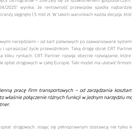
ięcy tachografów – zderzyły się ze spowolnieniem gospodarczym, 
4/2025” wynika, że rentowność przewozów spadła najbardziej 
branży sięgnęło 1,5 mld zł. W takich warunkach każda decyzja, któ
frowymi narzędziami – od kart paliwowych po zaawansowane system
cu i upraszczać życie przewoźnikom. Taką drogę obrał CRT Partner
na kilku rynkach. CRT Partner rozwija obecnie rozwiązanie, któr
ie opłat drogowych w całej Europie. Taki model ma ułatwić firmom
nną pracę firm transportowych – od zarządzania kosztami
o właśnie połączenie różnych funkcji w jednym narzędziu mo
tner.
 opłat drogowych, stając się pełnoprawnym dostawcą nie tylko 