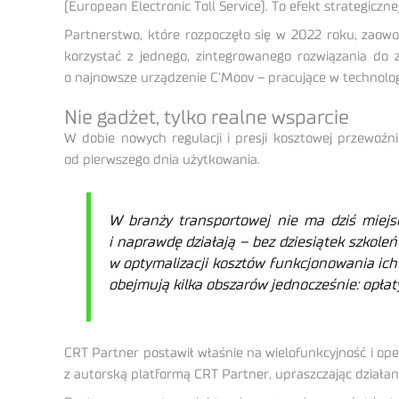
(European Electronic Toll Service). To efekt strategicz
Partnerstwo, które rozpoczęło się w 2022 roku, zaow
korzystać z jednego, zintegrowanego rozwiązania do 
o najnowsze urządzenie C’Moov – pracujące w technolo
Nie gadżet, tylko realne wsparcie
W dobie nowych regulacji i presji kosztowej przewoźni
od pierwszego dnia użytkowania.
W branży transportowej nie ma dziś miejsc
i naprawdę działają – bez dziesiątek szkole
w optymalizacji kosztów funkcjonowania ich 
obejmują kilka obszarów jednocześnie: opłaty
CRT Partner postawił właśnie na wielofunkcyjność i oper
z autorską platformą CRT Partner, upraszczając działan