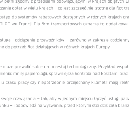
 w pełni zgodny z przepisami obowiązującymi w krajach objętych E
nie opłat w wielu krajach – co jest szczególnie istotne dla flot t
a dostęp do systemów rabatowych dostępnych w różnych krajach ora
 TLPC we Francji. Dla firm transportowych oznacza to dodatkowe 
sługa i odciążenie przewoźników – zarówno w zakresie codzienn
 do potrzeb flot działających w różnych krajach Europy.
 może pozwolić sobie na przestój technologiczny. Przykład współ
enia: mniej papierologii, sprawniejsza kontrola nad kosztami oraz 
u czasu pracy czy niepotrzebnie przejechany kilometr mają realne
woje rozwiązania – tak, aby w jednym miejscu łączyć usługi paliw
nku – i odpowiedź na wyzwania, przed którymi stoi dziś cała branż