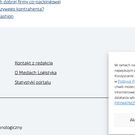
 dobrej firmy co-packingowej
łszywego kontrahenta?
fashion
Kontakt z redakcją
W ramach nas
najwyższym 
O Mediach Logistyka
Korzystanie 
w
Polityce P
Statystyki portalu
chwili możec
internetowe
działania wi
PRYWATNOŚ
Ak
hnologiczny