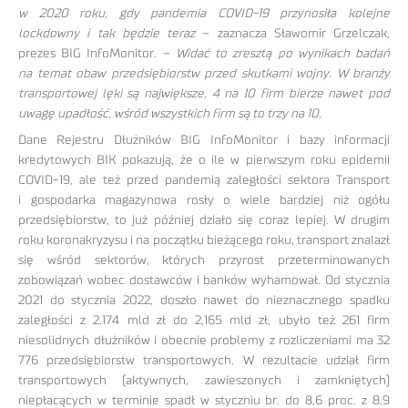
w 2020 roku, gdy pandemia COVID-19 przynosiła kolejne
lockdowny i tak będzie teraz
– zaznacza Sławomir Grzelczak,
prezes BIG InfoMonitor. –
Widać to zresztą po wynikach badań
na temat obaw przedsiębiorstw przed skutkami wojny. W branży
transportowej lęki są największe, 4 na 10 firm bierze nawet pod
uwagę upadłość, wśród wszystkich firm są to trzy na 10.
Dane Rejestru Dłużników BIG InfoMonitor i bazy informacji
kredytowych BIK pokazują, że o ile w pierwszym roku epidemii
COVID-19, ale też przed pandemią zaległości sektora Transport
i gospodarka magazynowa rosły o wiele bardziej niż ogółu
przedsiębiorstw, to już później działo się coraz lepiej. W drugim
roku koronakryzysu i na początku bieżącego roku, transport znalazł
się wśród sektorów, których przyrost przeterminowanych
zobowiązań wobec dostawców i banków wyhamował. Od stycznia
2021 do stycznia 2022, doszło nawet do nieznacznego spadku
zaległości z 2,174 mld zł do 2,165 mld zł, ubyło też 261 firm
niesolidnych dłużników i obecnie problemy z rozliczeniami ma 32
776 przedsiębiorstw transportowych. W rezultacie udział firm
transportowych (aktywnych, zawieszonych i zamkniętych)
niepłacących w terminie spadł w styczniu br. do 8,6 proc. z 8,9