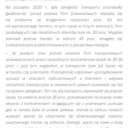
Na początku 2020 r., gdy zaległości transportu przyrastały
gwałtownie, ponad połowa firm przewozowych skarżyła się
na problemy ze ściąganiem należności pow. 60 dni
od wyznaczonego terminu, w tym czasie w innych sektorach, firm
posiadających tak niesolidnych klientów było ok. 30 proc. Wyjątek
stanowił jeszcze handel, w którym 43 proc. zmagało się
z należnościami przeterminowanymi o ponad dwa miesiące.
–
W zeszłym roku jednak odsetek firm transportowych
doświadczonych przez niesolidnych kontrahentów spadł do 33-36
proc. I pod tym względem, w transporcie było już lepiej niż
w handlu czy przemyśle. Przynajmniej częściowe uporządkowanie
sytuacji w relacjach rozliczeniowych z klientami i większa
ostrożność inwestycyjna w niepewnych czasach przełożyły się też
na spadek zaległości. Ten rok dla transportu zapowiadał się jeszcze
lepiej, bo ostatnio jedynie 28 proc. przedstawicieli tej branży miało
kłopoty z kontrahentami ociągającymi się z przelewami, podczas
gdy w handlu była to prawie połowa. Jednak w obliczu nowych
wyzwań, szanse na utrzymanie się obserwowanego ostatnio
pozytywnego trendu są znikome. Dlatego, warto na nowo z dużą