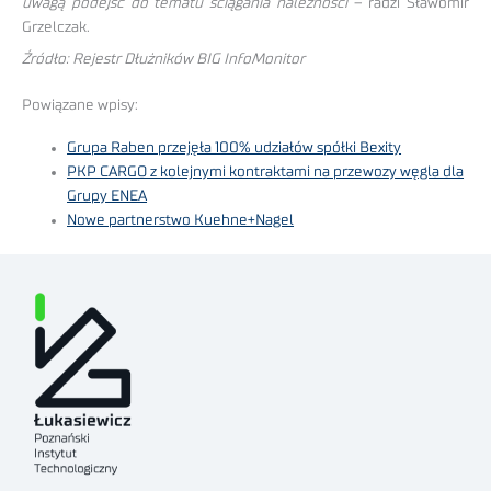
uwagą podejść do tematu ściągania należności
– radzi Sławomir
Grzelczak.
Źródło: Rejestr Dłużników BIG InfoMonitor
Powiązane wpisy:
Grupa Raben przejęła 100% udziałów spółki Bexity
PKP CARGO z kolejnymi kontraktami na przewozy węgla dla
Grupy ENEA
Nowe partnerstwo Kuehne+Nagel