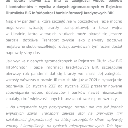
do spłaty prawie 2,2 mld zł zaległości wobec banków
i kontrahentów – wynika z danych zgromadzonych w Rejestrze
Dłużników BIG InfoMonitor i bazie informacji kredytowych BIK.
Najpierw pandemia, która szczególnie w początkowej fazie mocno
pogorszyła sytuację branży transportowej, a teraz wojna
w Ukrainie, która w swoich skutkach może okazać się jeszcze
bardziej dotkliwa. Transport zwykle jako pierwszy odczuwa
negatywne skutki wszelkiego rodzaju zawirowań, tym razem dostał
naprawdę silny cios.
Jak wynika z danych zgromadzonych w Rejestrze Dłużników BIG
InfoMonitor i bazie informacji kredytowych BIK, szczególnie
pierwszy rok pandemii dał się branży we znaki. Jej zaległości
wzrosły wówczas o prawie 111 mln zł. Ale już w 2021 r. sytuacja się
poprawiła. Od stycznia 2021 do stycznia 2022 przeterminowane
zobowiązania wobec dostawców i banków nawet nieznacznie
zmalały, choć większość innych branż zanotowała spore wzrosty.
–
Na utrzymanie tego pozytywnego trendu nie ma już jednak
większych szans. Transport zawsze stoi na pierwszej linii
działalności gospodarczej, na którą szczególnie silnie wpływają
zmiany i komplikacje na rynkach międzynarodowych. Tak było