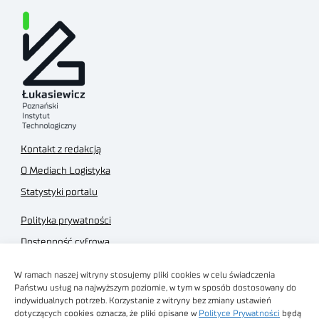
Kontakt z redakcją
O Mediach Logistyka
Statystyki portalu
Polityka prywatności
Dostępność cyfrowa
Regulamin Portalu
W ramach naszej witryny stosujemy pliki cookies w celu świadczenia
Regulamin sklepu
Państwu usług na najwyższym poziomie, w tym w sposób dostosowany do
indywidualnych potrzeb. Korzystanie z witryny bez zmiany ustawień
dotyczących cookies oznacza, że pliki opisane w
Polityce Prywatności
będą