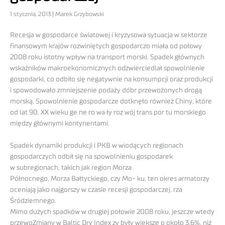
1 stycznia, 2013 | Marek Grzybowski
Recesja w gospodarce światowej i kryzysowa sytuacja w sektorze
finansowym krajów rozwiniętych gospodarczo miała od połowy
2008 roku istotny wpływ na transport morski. Spadek głównych
wskaźników makroekonomicznych odzwierciedlał spowolnienie
gospodarki, co odbiło się negatywnie na konsumpcji oraz produkcji
i spowodowało zmniejszenie podaży dóbr przewożonych drogą
morską. Spowolnienie gospodarcze dotknęło również Chiny, które
od lat 90. XX wieku ge ne ro wa ły roz wój trans por tu morskiego
między głównymi kontynentami.
Spadek dynamiki produkcji i PKB w wiodących regionach
gospodarczych odbił się na spowolnieniu gospodarek
w subregionach, takich jak region Morza
Północnego, Morza Bałtyckiego, czy Mo- ku, ten okres armatorzy
oceniają jako najgorszy w czasie recesji gospodarczej. rza
Śródziemnego.
Mimo dużych spadków w drugiej połowie 2008 roku, jeszcze wtedy
przewoZmiany w Baltic Dry Index zy były większe o około 3,6%, niż