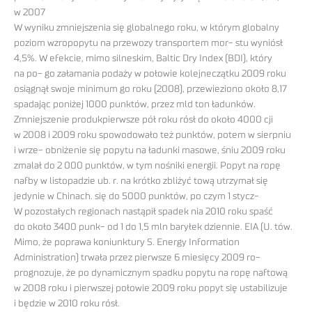
w 2007
W wyniku zmniejszenia się globalnego roku, w którym globalny
poziom wzropopytu na przewozy transportem mor- stu wyniósł
4,5%. W efekcie, mimo silneskim, Baltic Dry Index (BDI), który
na po- go załamania podaży w połowie kolejneczątku 2009 roku
osiągnął swoje minimum go roku (2008), przewieziono około 8,17
spadając poniżej 1000 punktów, przez mld ton ładunków.
Zmniejszenie produkpierwsze pół roku rósł do około 4000 cji
w 2008 i 2009 roku spowodowało też punktów, potem w sierpniu
i wrze- obniżenie się popytu na ładunki masowe, śniu 2009 roku
zmalał do 2 000 punktów, w tym nośniki energii. Popyt na ropę
nafby w listopadzie ub. r. na krótko zbliżyć tową utrzymał się
jedynie w Chinach. się do 5000 punktów, po czym 1 stycz-
W pozostałych regionach nastąpił spadek nia 2010 roku spaść
do około 3400 punk- od 1 do 1,5 mln baryłek dziennie. EIA (U. tów.
Mimo, że poprawa koniunktury S. Energy Information
Administration) trwała przez pierwsze 6 miesięcy 2009 ro-
prognozuje, że po dynamicznym spadku popytu na ropę naftową
w 2008 roku i pierwszej połowie 2009 roku popyt się ustabilizuje
i będzie w 2010 roku rósł.