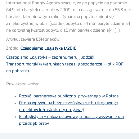
International Energy Agency szacuje, że po popycie na poziomie
84,9 mln baryłek dziennie w 2009 roku nastąpi wzrost do 86,3 mln
baryłek dziennie w tym roku. Dynamika popytu zmieni się
z niekorzystnej w ub. r. (spadek popytu o 1,4 mln baryłek dziennie)
na korzystną (wzrost popytu o 1,5 mln baryłek dziennie)4. (…)
Artykuł zawiera 8314 znaków.
Źródło:
Czasopismo Logistyka 1/2010
Czasopismo Logistyka – zaprenumeruj już dziś!
Transport morski w warunkach recesji gospodarczej – plik PDF
do pobrania
Powiązane wpisy:
Rozwój partnerstwa publiczno-prywatnego w Polsce
Ocena wpływu na bezpieczeństwo ruchu drogowego
projektów infrastruktury drogowej
Ekologistyka – nakaz ustawowy, moda czy wyzwanie dla
przedsiębiorstw