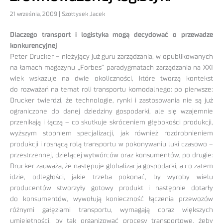
21 września, 2009 | Szołtysek Jacek
Dlaczego transport i logistyka mogą decydować o przewadze
konkurencyjnej
Peter Drucker – nieżyjący już guru zarządzania, w opublikowanych
na łamach magazynu „Forbes” paradygmatach zarządzania na XXI
wiek wskazuje na dwie okoliczności, które tworzą kontekst
do rozważań na temat roli transportu komodalnego: po pierwsze:
Drucker twierdzi, że technologie, rynki i zastosowania nie są już
ograniczone do danej dziedziny gospodarki, ale się wzajemnie
przenikają i łączą – co skutkuje skróceniem głębokości produkcji,
wyższym stopniem specjalizacji, jak również rozdrobnieniem
produkcji i rosnącą rolą transportu w pokonywaniu luki czasowo –
przestrzennej, dzielącej wytwórców oraz konsumentów, po drugie:
Drucker zauważa, że następuje globalizacja gospodarki, a co zatem
idzie, odległości, jakie trzeba pokonać, by wyroby wielu
producentów stworzyły gotowy produkt i następnie dotarły
do konsumentów, wywołują konieczność łączenia przewozów
różnymi gałęziami transportu, wymagają coraz większych
umiejętności, by tak organizować procesy transportowe, żeby