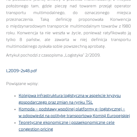
położonego tam, gdzie pieczę nad towarem przejął operator
transportu multimodalnego, do oznaczonego miejsca
przeznaczenia. Taką definicję proponowała Konwencja
o międzynarodowym transporcie multimodalnym towarów z 1980
roku. Konwencja ta nie weszła w życie, ponieważ ratyfikowało ją
tylko 8 państw, ale zawarta w niej definicja transportu
multimodalnego zyskała sobie powszechną aprobatę.
Artykuł pochodzi z czasopisma „Logistyka” 2/2009.
L2009-2s48.pdf
Powiązane wpisy:
Kolejowa infrastruktura logistyczna w aspekcie kryzysu
gospodarczego oraz zmian na rynku TSL
Komoda – podstawy wspólnej platformy e-logistycznej –
w odpowiedzi na politykę transportową Komisji Europejskiej
Teoretyczne ekonomiczne i pozaekonomiczne cele
congestion pricing