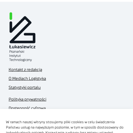
Kontakt z redakcją
O Mediach Logistyka
Statystyki portalu
Polityka prywatności
Dostępność cyfrowa
Regulamin Portalu
W ramach naszej witryny stosujemy pliki cookies w celu świadczenia
Regulamin sklepu
Państwu usług na najwyższym poziomie, w tym w sposób dostosowany do
indywidualnych potrzeb. Korzystanie z witryny bez zmiany ustawień