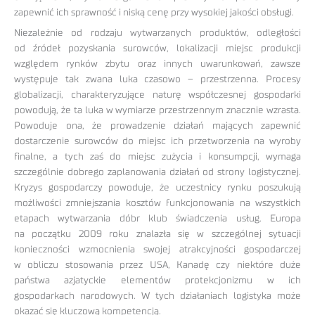
zapewnić ich sprawność i niską cenę przy wysokiej jakości obsługi.
Niezależnie od rodzaju wytwarzanych produktów, odległości
od źródeł pozyskania surowców, lokalizacji miejsc produkcji
względem rynków zbytu oraz innych uwarunkowań, zawsze
występuje tak zwana luka czasowo – przestrzenna. Procesy
globalizacji, charakteryzujące naturę współczesnej gospodarki
powodują, że ta luka w wymiarze przestrzennym znacznie wzrasta.
Powoduje ona, że prowadzenie działań mających zapewnić
dostarczenie surowców do miejsc ich przetworzenia na wyroby
finalne, a tych zaś do miejsc zużycia i konsumpcji, wymaga
szczególnie dobrego zaplanowania działań od strony logistycznej.
Kryzys gospodarczy powoduje, że uczestnicy rynku poszukują
możliwości zmniejszania kosztów funkcjonowania na wszystkich
etapach wytwarzania dóbr klub świadczenia usług. Europa
na początku 2009 roku znalazła się w szczególnej sytuacji
konieczności wzmocnienia swojej atrakcyjności gospodarczej
w obliczu stosowania przez USA, Kanadę czy niektóre duże
państwa azjatyckie elementów protekcjonizmu w ich
gospodarkach narodowych. W tych działaniach logistyka może
okazać się kluczową kompetencją.