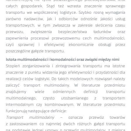
całych gospodarek. Stąd też wzrasta znaczenie sprawnego
transportu we współczesnej logistyce. Szybko rosną wymagania
zarówno nadawców, jak i odbiorców odnośnie jakości usług
transportowych, w tym zwłaszcza w zakresie skrócenia czasu
przewozu, zwiększenia bezpieczeństwa ładunków oraz
zapewnienia procesowi przewozowemu cech multimodalności,
czyli sprawnej i efektywnej ekonomicznie obsługi przez
poszczególne gałęzie transportu.
Istota multimodalności i komodalności oraz związki między nimi
Stopień zorganizowania i zintegrowania transportu ma istotne
znaczenie z punktu widzenia jego efektywności i przydatności dla
realizacji celów logistyki. Do takich modelowych rozwiązań należy
zaliczyć transport multimodalny. W literaturze przedmiotu
znajdujemy wiele odmiennych definicji transportu
multimodalnego, często utożsamianego z transportem
intermodalnym czy kombinowanym. W literaturze przedmiotu
funkcjonują następujące definicje:
Transport multimodalny
– oznacza przewóz towarów
z zastosowaniem co najmniej dwóch różnych gałęzi transportu
na podstawie jednej umowy o przewóz multimodalny, z miejsca