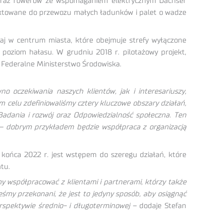
m oraz rowerów ze wspomaganiem elektrycznym Dachser
jektowane do przewozu małych ładunków i palet o wadze
j w centrum miasta, które obejmuje strefy wyłączone
poziom hałasu. W grudniu 2018 r. pilotażowy projekt,
 Federalne Ministerstwo Środowiska.
o oczekiwania naszych klientów, jak i interesariuszy,
m celu zdefiniowaliśmy cztery kluczowe obszary działań,
Badania i rozwój oraz Odpowiedzialność społeczna. Ten
 – dobrym przykładem będzie współpraca z organizacją
 końca 2022 r. jest wstępem do szeregu działań, które
tu.
y współpracować z klientami i partnerami, którzy także
eśmy przekonani, że jest to jedyny sposób, aby osiągnąć
erspektywie średnio- i długoterminowej
– dodaje Stefan