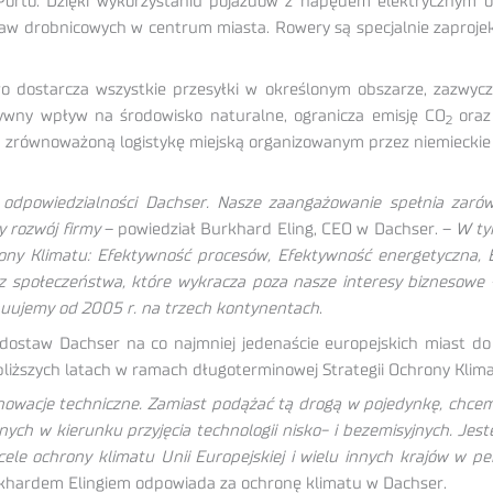
 Porto. Dzięki wykorzystaniu pojazdów z napędem elektryczny
staw drobnicowych w centrum miasta. Rowery są specjalnie zapro
dostarcza wszystkie przesyłki w określonym obszarze, zazwycza
tywny wpływ na środowisko naturalne, ogranicza emisję CO
oraz 
2
a zrównoważoną logistykę miejską organizowanym przez niemieckie
 odpowiedzialności Dachser. Nasze zaangażowanie spełnia zarówn
 rozwój firmy
– powiedział Burkhard Eling, CEO w Dachser. –
W ty
ony Klimatu: Efektywność procesów, Efektywność energetyczna, 
z społeczeństwa, które wykracza poza nasze interesy biznesowe
nuujemy od 2005 r. na trzech kontynentach
.
dostaw Dachser na co najmniej jedenaście europejskich miast do
bliższych latach w ramach długoterminowej Strategii Ochrony Klima
nowacje techniczne. Zamiast podążać tą drogą w pojedynkę, chcem
nych w kierunku przyjęcia technologii nisko- i bezemisyjnych. Jest
ele ochrony klimatu Unii Europejskiej i wielu innych krajów w p
rkhardem Elingiem odpowiada za ochronę klimatu w Dachser.