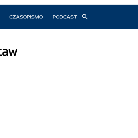
Search
CZASOPISMO
PODCAST
for:
Search Button
taw