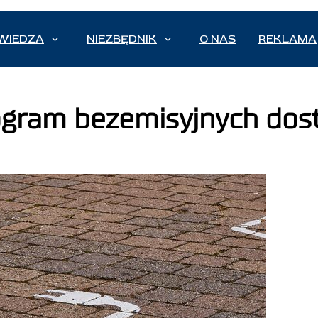
WIEDZA
NIEZBĘDNIK
O NAS
REKLAMA
ogram bezemisyjnych dos