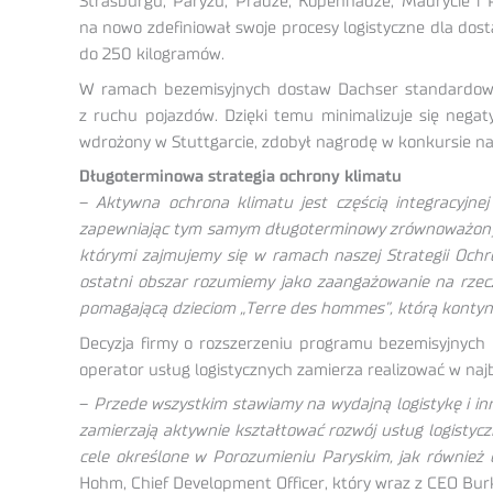
Strasburgu, Paryżu, Pradze, Kopenhadze, Madrycie i
na nowo zdefiniował swoje procesy logistyczne dla do
do 250 kilogramów.
W ramach bezemisyjnych dostaw Dachser standardowo 
z ruchu pojazdów. Dzięki temu minimalizuje się nega
wdrożony w Stuttgarcie, zdobył nagrodę w konkursie n
Długoterminowa strategia ochrony klimatu
–
Aktywna ochrona klimatu jest częścią integracyjnej
zapewniając tym samym długoterminowy zrównoważony
którymi zajmujemy się w ramach naszej Strategii Ochr
ostatni obszar rozumiemy jako zaangażowanie na rzec
pomagającą dzieciom „Terre des hommes”, którą konty
Decyzja firmy o rozszerzeniu programu bezemisyjnych 
operator usług logistycznych zamierza realizować w naj
–
Przede wszystkim stawiamy na wydajną logistykę i in
zamierzają aktywnie kształtować rozwój usług logistycz
cele określone w Porozumieniu Paryskim, jak również c
Hohm, Chief Development Officer, który wraz z CEO Bu