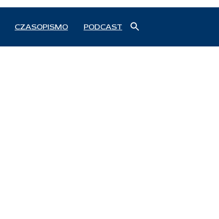
Search
CZASOPISMO
PODCAST
for:
Search Button