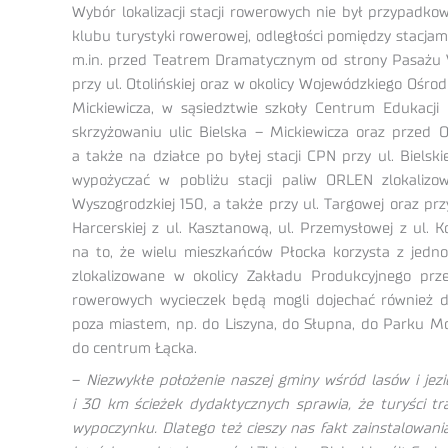
Wybór lokalizacji stacji rowerowych nie był przypadk
klubu turystyki rowerowej, odległości pomiędzy stacjam
m.in. przed Teatrem Dramatycznym od strony Pasażu Vu
przy ul. Otolińskiej oraz w okolicy
Wojewódzkiego Ośrodk
Mickiewicza, w sąsiedztwie szkoły Centrum Edukacji p
skrzyżowaniu ulic Bielska – Mickiewicza oraz przed 
a także na działce po byłej stacji CPN przy ul. Bielsk
wypożyczać w pobliżu stacji paliw ORLEN zlokalizow
Wyszogrodzkiej 150, a także przy ul. Targowej oraz przy
Harcerskiej z ul. Kasztanową, ul. Przemysłowej z ul. K
na to, że wielu mieszkańców Płocka korzysta z jedno
zlokalizowane w okolicy Zakładu Produkcyjnego pr
rowerowych wycieczek będą mogli dojechać również d
poza miastem, np. do Liszyna, do Słupna, do Parku Moś
do centrum Łącka.
–
Niezwykłe położenie naszej gminy wśród lasów i jez
i 30 km ścieżek dydaktycznych sprawia, że turyści t
wypoczynku. Dlatego też cieszy nas fakt zainstalowani