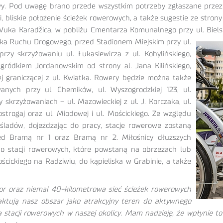
owy. Pod uwagę brano przede wszystkim potrzeby zgłaszane prze
i, bliskie położenie ścieżek rowerowych, a także sugestie ze stro
ka Karadžica, w pobliżu Cmentarza Komunalnego przy ul. Bielsk
a Ruchu Drogowego, przed Stadionem Miejskim przy ul.
rzy skrzyżowaniu ul. Łukasiewicza z ul. Kobylińskiego,
Ogródkiem Jordanowskim od strony al. Jana Kilińskiego,
iej graniczącej z ul. Kwiatka. Rowery będzie można także
anych przy ul. Chemików, ul. Wyszogrodzkiej 123, ul.
 skrzyżowaniach – ul. Mazowieckiej z ul. J. Korczaka, ul.
ostrogaj oraz ul. Miodowej i ul. Mościckiego. Ze względu
śladów, dojeżdżając do pracy, stacje rowerowe zostaną
zed Bramą nr 1 oraz Bramą nr 2. Miłośnicy dłuższych
o stacji rowerowych, które powstaną na obrzeżach lub
cickiego na Radziwiu, do kąpieliska w Grabinie, a także
ior oraz niemal 40-kilometrowa sieć ścieżek rowerowych
raktują nasz obszar jako atrakcyjny teren do aktywnego
a stacji rowerowych w naszej okolicy. Mam nadzieję, że wpłynie t