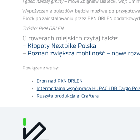
i gości naszej gminy
– mówi Zbigniew Białecki, wójt Gmin
Wypożyczanie pojazdów będzie możliwe po przygotowani
Płock po zainstalowaniu przez PKN ORLEN dodatkowych 
Źródło: PKN ORLEN
O rowerach miejskich czytaj także:
–
Kłopoty Nextbike Polska
–
Poznań zwiększa mobilność – nowe rozw
Powiązane wpisy:
Dron nad PKN ORLEN
Intermodalna współpraca HUPAC i DB Cargo Pol
Ruszyła produkcja e-Craftera