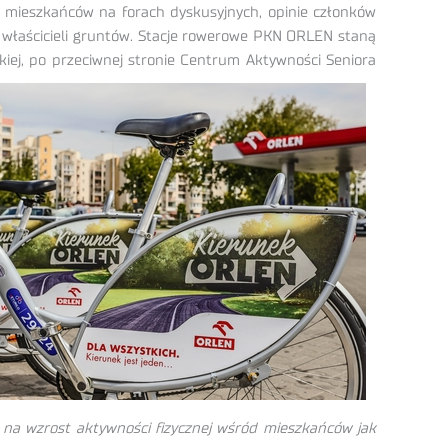
z mieszkańców na forach dyskusyjnych, opinie członków
ny właścicieli gruntów. Stacje rowerowe PKN ORLEN staną
iej, po przeciwnej stronie Centrum Aktywności Seniora
o na wzrost aktywności fizycznej wśród mieszkańców jak