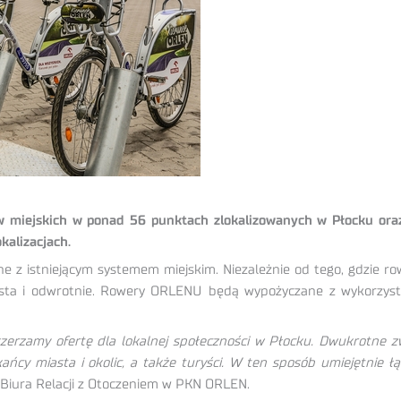
ów miejskich w ponad 56 punktach zlokalizowanych w Płocku or
kalizacjach.
z istniejącym systemem miejskim. Niezależnie od tego, gdzie r
a i odwrotnie. Rowery ORLENU będą wypożyczane z wykorzystani
zerzamy ofertę dla lokalnej społeczności w Płocku. Dwukrotne z
kańcy miasta i okolic, a także turyści. W ten sposób umiejętnie
 Biura Relacji z Otoczeniem w PKN ORLEN.