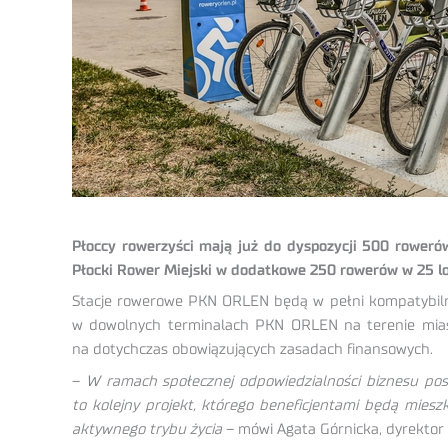
Płoccy rowerzyści mają już do dyspozycji 500 rower
Płocki Rower Miejski w dodatkowe 250 rowerów w 25 lo
Stacje rowerowe PKN ORLEN będą w pełni kompatybilne 
w dowolnych terminalach PKN ORLEN na terenie miast
na dotychczas obowiązujących zasadach finansowych.
–
W ramach społecznej odpowiedzialności biznesu pos
to kolejny projekt, którego beneficjentami będą miesz
aktywnego trybu życia
– mówi Agata Górnicka, dyrektor