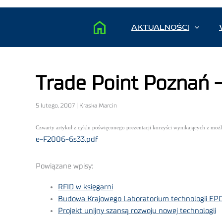
AKTUALNOŚCI
Trade Point Poznań –
5 lutego, 2007 | Kraska Marcin
Czwarty artykuł z cyklu poświęconego prezentacji korzyści wynikających z moż
e-F2006-6s33.pdf
Powiązane wpisy:
RFID w księgarni
Budowa Krajowego Laboratorium technologii EP
Projekt unijny szansą rozwoju nowej technologii