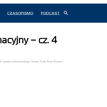
Search
CZASOPISMO
PODCAST
for:
Search Button
cyjny – cz. 4
ść systemu informacyjnego. System Trade Point Poznań (