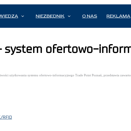
WIEDZA
NIEZBĘDNIK
O NAS
REKLAMA
 system ofertowo-informa
liwości użytkowania systemu ofertowo-informacyjnego Trade Point Poznań, przedstawia zawarto
C/RFID