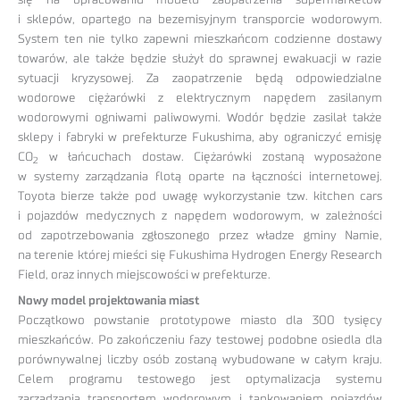
i sklepów, opartego na bezemisyjnym transporcie wodorowym.
System ten nie tylko zapewni mieszkańcom codzienne dostawy
towarów, ale także będzie służył do sprawnej ewakuacji w razie
sytuacji kryzysowej. Za zaopatrzenie będą odpowiedzialne
wodorowe ciężarówki z elektrycznym napędem zasilanym
wodorowymi ogniwami paliwowymi. Wodór będzie zasilał także
sklepy i fabryki w prefekturze Fukushima, aby ograniczyć emisję
CO
w łańcuchach dostaw. Ciężarówki zostaną wyposażone
2
w systemy zarządzania flotą oparte na łączności internetowej.
Toyota bierze także pod uwagę wykorzystanie tzw. kitchen cars
i pojazdów medycznych z napędem wodorowym, w zależności
od zapotrzebowania zgłoszonego przez władze gminy Namie,
na terenie której mieści się Fukushima Hydrogen Energy Research
Field, oraz innych miejscowości w prefekturze.
Nowy model projektowania miast
Początkowo powstanie prototypowe miasto dla 300 tysięcy
mieszkańców. Po zakończeniu fazy testowej podobne osiedla dla
porównywalnej liczby osób zostaną wybudowane w całym kraju.
Celem programu testowego jest optymalizacja systemu
zarządzania transportem wodorowym i tankowaniem pojazdów