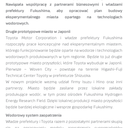
Nawiązała współpracę z partnerami biznesowymi i władzami
prefektury Fukushima, aby opracować plan budowy
eksperymentalnego miasta opartego na technologiach
wodorowych.
Drugie prototypowe miasto w Japonii
Toyota Motor Corporation i władze prefektury Fukushima
rozpoczęły prace koncepcyjne nad eksperymentalnym miastem,
którego funkcjonowanie będzie oparte na wodorze i technologiach
wodorowych produkowanych w tym regionie. Będzie to już drugie
prototypowe miasto przyszłości, które Toyota wybuduje w Japonii.
Pierwsze – Woven City – powstaje na terenie Higashi-Fuji
Technical Center Toyoty w prefekturze Shizuoka.
W nowym projekcie wezmą udział firmy Isuzu i Hino oraz inni
partnerzy. Miasto będzie zasilane przez lokalne zakłady
produkujące wodór, w tym przez ośrodek Fukushima Hydrogen
Energy Research Field. Dzięki lokalnej produkcji miasto przyszłości
będzie bardziej ekologiczne i wesprze gospodarkę Fukushimy.
Wodorowy system zaopatrzenia
Władze prefektury i Toyota razem z pozostałymi partnerami skupią
się na opracowaniu modelu zaopatrzenia supermarketów