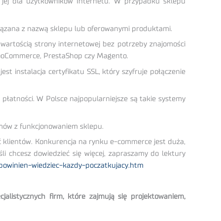
e jej dla użytkowników Internetu. W przypadku sklepu
iązana z nazwą sklepu lub oferowanymi produktami.
rtością strony internetowej bez potrzeby znajomości
WooCommerce, PrestaShop czy Magento.
t instalacja certyfikatu SSL, który szyfruje połączenie
płatności. W Polsce najpopularniejsze są takie systemy
lemów z funkcjonowaniem sklepu.
ić klientów. Konkurencja na rynku e-commerce jest duża,
i chcesz dowiedzieć się więcej, zapraszamy do lektury
owinien-wiedziec-kazdy-poczatkujacy.htm
alistycznych firm, które zajmują się projektowaniem,