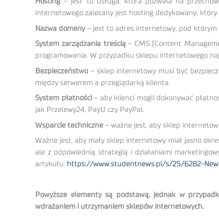
Hosting
– jest to usługa, która pozwala na przechow
internetowego zalecany jest hosting dedykowany, który 
Nazwa domeny
– jest to adres internetowy, pod który
System zarządzania treścią
– CMS (Content Management
programowania. W przypadku sklepu internetowego naj
Bezpieczeństwo
– sklep internetowy musi być bezpieczn
między serwerem a przeglądarką klienta.
System płatności
– aby klienci mogli dokonywać płatnoś
jak Przelewy24, PayU czy PayPal.
Wsparcie techniczne
– ważne jest, aby sklep interneto
Ważne jest, aby mały sklep internetowy miał jasno okre
ale z odpowiednią strategią i działaniami marketingo
artykułu:
https://www.studentnews.pl/s/25/6282-News
Powyższe elementy są podstawą, jednak w przypadku s
wdrażaniem i utrzymaniem sklepów internetowych.