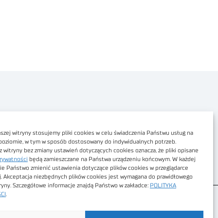
Polityka prywatności
Dostępność cyfrowa
zej witryny stosujemy pliki cookies w celu świadczenia Państwu usług na
poziomie, w tym w sposób dostosowany do indywidualnych potrzeb.
Regulamin Portalu
z witryny bez zmiany ustawień dotyczących cookies oznacza, że pliki opisane
rywatności
będą zamieszczane na Państwa urządzeniu końcowym. W każdej
Regulamin sklepu
ie Państwo zmienić ustawienia dotyczące plików cookies w przeglądarce
j. Akceptacja niezbędnych plików cookies jest wymagana do prawidłowego
tryny. Szczegółowe informacje znajdą Państwo w zakładce:
POLITYKA
CI
.