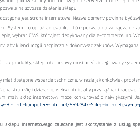
ywanie plików strony internetowej na serwerze i udostępnieni
pozwala na szybsze działanie sklepu.
m dostępna jest strona internetowa. Nazwa domeny powinna być zw
 System) to oprogramowanie, które pozwala na zarządzanie zawa
lepiej wybrać CMS, który jest dedykowany dla e-commerce, np. 
y, aby klienci mogli bezpiecznie dokonywać zakupów. Wymagana jes
ci za produkty, sklep internetowy musi mieć zintegrowany system 
wy miał dostępne wsparcie techniczne, w razie jakichkolwiek prob
śloną strategię i działał konsekwentnie, aby przyciągnąć i zadowol
wymi mały sklep internetowy może konkurować z największymi. Jeśl
y-HI-Tech-komputery-internet/5592847-Sklep-internetowy-co-p
klepu internetowego zalecane jest skorzystanie z usług specj