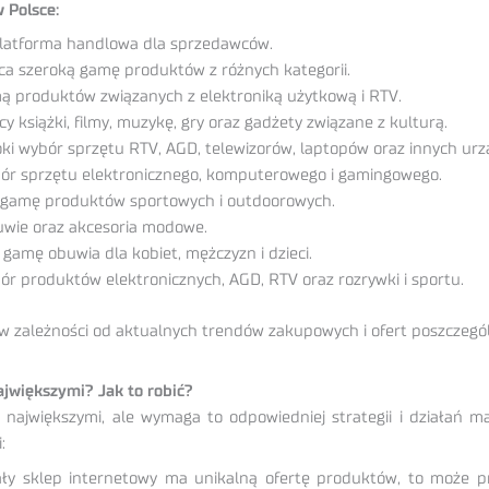
 Polsce:
z platforma handlowa dla sprzedawców.
ca szeroką gamę produktów z różnych kategorii.
ą produktów związanych z elektroniką użytkową i RTV.
 książki, filmy, muzykę, gry oraz gadżety związane z kulturą.
oki wybór sprzętu RTV, AGD, telewizorów, laptopów oraz innych urz
ybór sprzętu elektronicznego, komputerowego i gamingowego.
ą gamę produktów sportowych i outdoorowych.
buwie oraz akcesoria modowe.
 gamę obuwia dla kobiet, mężczyzn i dzieci.
bór produktów elektronicznych, AGD, RTV oraz rozrywki i sportu.
w zależności od aktualnych trendów zakupowych i ofert poszczegó
jwiększymi? Jak to robić?
największymi, ale wymaga to odpowiedniej strategii i działań 
:
ały sklep internetowy ma unikalną ofertę produktów, to może pr