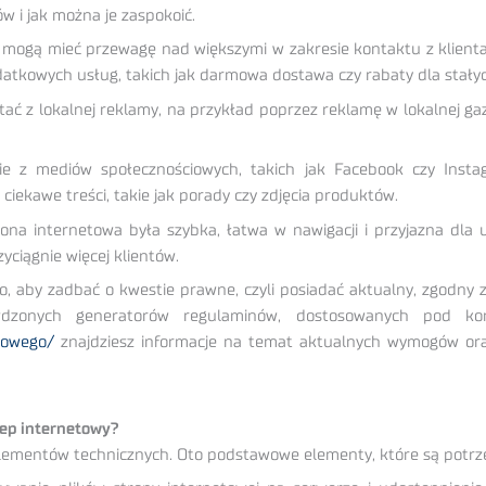
ów i jak można je zaspokoić.
 mogą mieć przewagę nad większymi w zakresie kontaktu z klientam
datkowych usług, takich jak darmowa dostawa czy rabaty dla stałyc
ć z lokalnej reklamy, na przykład poprzez reklamę w lokalnej gaz
e z mediów społecznościowych, takich jak Facebook czy Insta
 ciekawe treści, takie jak porady czy zdjęcia produktów.
ona internetowa była szybka, łatwa w nawigacji i przyjazna dla 
yciągnie więcej klientów.
o, aby zadbać o kwestie prawne, czyli posiadać aktualny, zgodny
zonych generatorów regulaminów, dostosowanych pod konk
etowego/
znajdziesz informacje na temat aktualnych wymogów ora
lep internetowy?
mentów technicznych. Oto podstawowe elementy, które są potrz