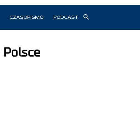
Search
CZASOPISMO
PODCAST
for:
Search Button
 Polsce