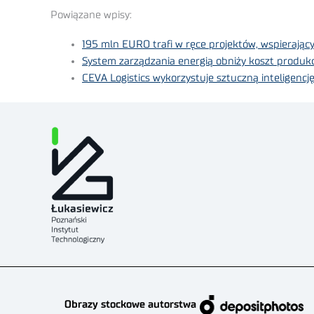
Powiązane wpisy:
195 mln EURO trafi w ręce projektów, wspierają
System zarządzania energią obniży koszt produk
CEVA Logistics wykorzystuje sztuczną inteligenc
Obrazy stockowe autorstwa