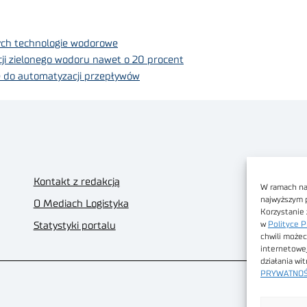
cych technologie wodorowe
cji zielonego wodoru nawet o 20 procent
ję do automatyzacji przepływów
Kontakt z redakcją
W ramach nas
najwyższym 
O Mediach Logistyka
Korzystanie 
w
Polityce P
Statystyki portalu
chwili możec
internetowe
działania wi
PRYWATNOŚ