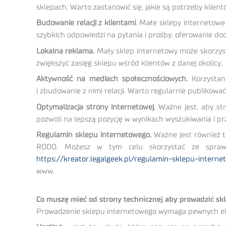
sklepach. Warto zastanowić się, jakie są potrzeby klient
Budowanie relacji z klientami
. Małe sklepy internetowe
szybkich odpowiedzi na pytania i prośby, oferowanie do
Lokalna reklama.
Mały sklep internetowy może skorzysta
zwiększyć zasięg sklepu wśród klientów z danej okolicy.
Aktywność
na mediach społecznościowych.
Korzystani
i zbudowanie z nimi relacji. Warto regularnie publikować
Optym
alizacja strony internetowej.
Ważne jest, aby str
pozwoli na lepszą pozycję w wynikach wyszukiwania i prz
Regulamin sklepu internetowego.
Ważne jest również t
RODO. Możesz w tym celu skorzystać ze sprawd
https://kreator.legalgeek.pl/regulamin-sklepu-intern
www.
Co muszę mieć od strony technicznej aby prowadzić sk
Prowadzenie sklepu internetowego wymaga pewnych ele