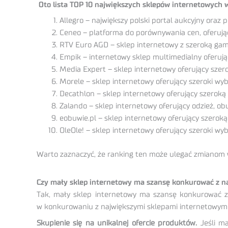
Oto lista TOP 10 największych sklepów internetowych w
Allegro – największy polski portal aukcyjny ora
Ceneo – platforma do porównywania cen, oferują
RTV Euro AGD – sklep internetowy z szeroką gam
Empik – internetowy sklep multimedialny oferujący
Media Expert – sklep internetowy oferujący szer
Morele – sklep internetowy oferujący szeroki w
Decathlon – sklep internetowy oferujący szerok
Zalando – sklep internetowy oferujący odzież, o
eobuwie.pl – sklep internetowy oferujący szeroką
OleOle! – sklep internetowy oferujący szeroki wy
Warto zaznaczyć, że ranking ten może ulegać zmianom 
Czy mały sklep internetowy ma szansę konkurować z na
Tak, mały sklep internetowy ma szansę konkurować z 
w konkurowaniu z największymi sklepami internetowymi
Skupienie się
na unikalnej ofercie produktów.
Jeśli m