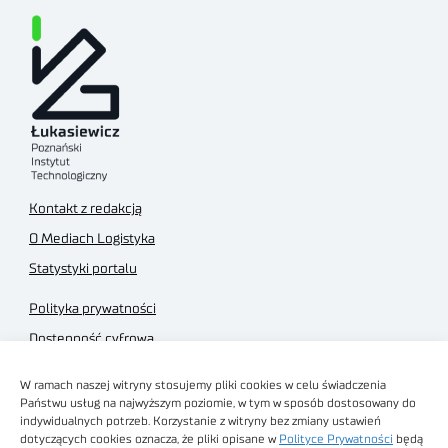
Kontakt z redakcją
O Mediach Logistyka
Statystyki portalu
Polityka prywatności
Dostępność cyfrowa
Regulamin Portalu
W ramach naszej witryny stosujemy pliki cookies w celu świadczenia
Regulamin sklepu
Państwu usług na najwyższym poziomie, w tym w sposób dostosowany do
indywidualnych potrzeb. Korzystanie z witryny bez zmiany ustawień
dotyczących cookies oznacza, że pliki opisane w
Polityce Prywatności
będą