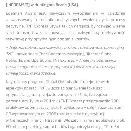
(INFORMS®) w Huntington Beach (USA).
Edelman Award jest najwyższym wyróżnieniem w dziedzinie
zaawansowanych technik analitycznych wspierających procesy
decyzyjne. TNT Express używa takich narzędzi, by rozwijać własne
sieci transportowe, zachowując ich maksymalną efektywność
serwisową przy optymalnym poziomie kosztów.
–
Nagroda potwierdza najwyższy poziom i efektywność operacyjną
TNT
– powiedziała Chris Goossens, Managing Director Global
Networks and Operations, TNT Express. –
Analityka operacyjna
pozwala ograniczać koszty, poprawiać jakość serwisu i rozwijać
umiejętności menedżerskie.
Nagrodzony program „Global Optimisation” obejmuje wiele
aspektów operacji TNT, włączając planowanie lokalizacji,
optymalizację tras przejazdu, zarządzanie flotą i zarządzanie
personelem. Tylko w 2011 roku TNT Express przeprowadziło 200
projektów optymalizacyjnych. Przykładowo – dzięki rozwiązaniom
GO wprowadzanym od 2005 roku w sieciach dystrybucji
w Niemczech, Francji, Hiszpanii i Włoszech, firma zredukowała o ok.
60 mln km przebiegi samochodów i ograniczyła emisję CO
o 54
2