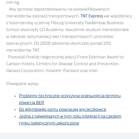
mln kg.
Aby sprostać zapotrzebowaniu na wykwalifikowanych
menedżerów operacji transportowych,
TNT Express
we współpracy
z holenderską uczelnią Tilburg University TiasNimbas Business
School stworzyły GO Academy: dwuletnie studium menedżerskie
w zakresie optymalizacji sieci transportowych i procesów
operacyjnych. Od 2008 szkolenia ukończyło ponad 200
menedżerów TNT.
Pozostali finaliści tegorocznej edycji Franz Edelman Award to:
Carlson Hotels, Centers for Disease Control and Prevention,
Danaos Corporation, Hewlett-Packard oraz Intel.
Powiązane wpisy:
Problemy techniczne przyczyną przesunięcia terminu
otwarcia BER
Do gdyńskiego portu powracają wycieczkowce
Jedna z największych w tym roku integracji na czeskim
rynku logistycznym zakończona