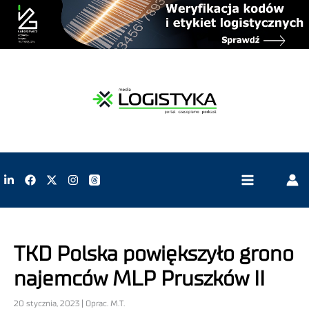
TKD Polska powiększyło grono
najemców MLP Pruszków II
20 stycznia, 2023 | Oprac. M.T.