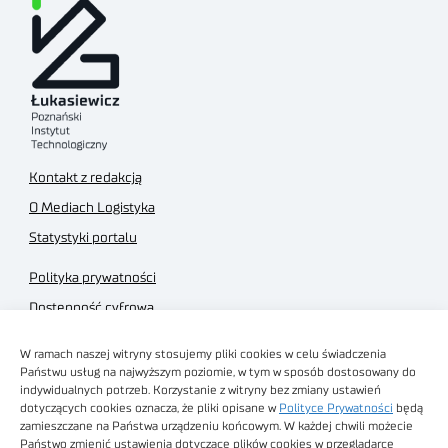
Kontakt z redakcją
O Mediach Logistyka
Statystyki portalu
Polityka prywatności
Dostępność cyfrowa
Regulamin Portalu
W ramach naszej witryny stosujemy pliki cookies w celu świadczenia
Regulamin sklepu
Państwu usług na najwyższym poziomie, w tym w sposób dostosowany do
indywidualnych potrzeb. Korzystanie z witryny bez zmiany ustawień
dotyczących cookies oznacza, że pliki opisane w
Polityce Prywatności
będą
zamieszczane na Państwa urządzeniu końcowym. W każdej chwili możecie
Państwo zmienić ustawienia dotyczące plików cookies w przeglądarce