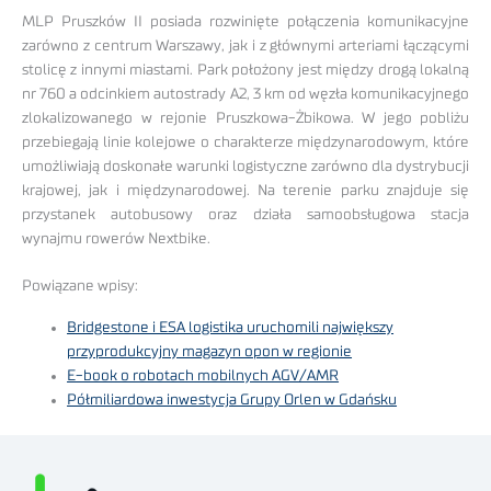
MLP Pruszków II posiada rozwinięte połączenia komunikacyjne
zarówno z centrum Warszawy, jak i z głównymi arteriami łączącymi
stolicę z innymi miastami. Park położony jest między drogą lokalną
nr 760 a odcinkiem autostrady A2, 3 km od węzła komunikacyjnego
zlokalizowanego w rejonie Pruszkowa-Żbikowa. W jego pobliżu
przebiegają linie kolejowe o charakterze międzynarodowym, które
umożliwiają doskonałe warunki logistyczne zarówno dla dystrybucji
krajowej, jak i międzynarodowej. Na terenie parku znajduje się
przystanek autobusowy oraz działa samoobsługowa stacja
wynajmu rowerów Nextbike.
Powiązane wpisy:
Bridgestone i ESA logistika uruchomili największy
przyprodukcyjny magazyn opon w regionie
E-book o robotach mobilnych AGV/AMR
Półmiliardowa inwestycja Grupy Orlen w Gdańsku