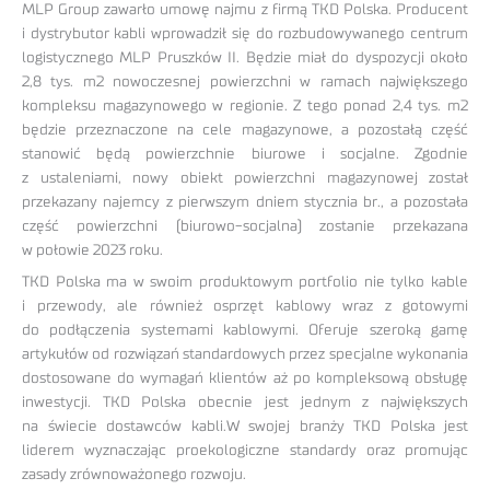
MLP Group zawarło umowę najmu z firmą TKD Polska. Producent
i dystrybutor kabli wprowadził się do rozbudowywanego centrum
logistycznego MLP Pruszków II. Będzie miał do dyspozycji około
2,8 tys. m2 nowoczesnej powierzchni w ramach największego
kompleksu magazynowego w regionie. Z tego ponad 2,4 tys. m2
będzie przeznaczone na cele magazynowe, a pozostałą część
stanowić będą powierzchnie biurowe i socjalne. Zgodnie
z ustaleniami, nowy obiekt powierzchni magazynowej został
przekazany najemcy z pierwszym dniem stycznia br., a pozostała
część powierzchni (biurowo-socjalna) zostanie przekazana
w połowie 2023 roku.
TKD Polska ma w swoim produktowym portfolio nie tylko kable
i przewody, ale również osprzęt kablowy wraz z gotowymi
do podłączenia systemami kablowymi. Oferuje szeroką gamę
artykułów od rozwiązań standardowych przez specjalne wykonania
dostosowane do wymagań klientów aż po kompleksową obsługę
inwestycji. TKD Polska obecnie jest jednym z największych
na świecie dostawców kabli.W swojej branży TKD Polska jest
liderem wyznaczając proekologiczne standardy oraz promując
zasady zrównoważonego rozwoju.