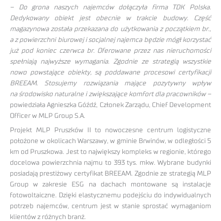
– Do grona naszych najemców dołączyła firma TDK Polska.
Dedykowany obiekt jest obecnie w trakcie budowy. Część
magazynowa została przekazana do użytkowania z początkiem br.,
a z powierzchni biurowej i socjalnej najemca będzie mógł korzystać
już pod koniec czerwca br. Oferowane przez nas nieruchomości
spełniają najwyższe wymagania. Zgodnie ze strategią wszystkie
nowo powstające obiekty, są poddawane procesowi certyfikacji
BREEAM. Stosujemy rozwiązania mające pozytywny wpływ
na środowisko naturalne i zwiększające komfort dla pracowników –
powiedziała Agnieszka Góźdź, Członek Zarządu, Chief Development
Officer w MLP Group S.A.
Projekt MLP Pruszków II to nowoczesne centrum logistyczne
położone w okolicach Warszawy, w gminie Brwinów, w odległości 5
km od Pruszkowa. Jest to największy kompleks w regionie, którego
docelowa powierzchnia najmu to 393 tys. mkw. Wybrane budynki
posiadają prestiżowy certyfikat BREEAM. Zgodnie ze strategią MLP
Group w zakresie ESG na dachach montowane są instalacje
fotowoltaiczne. Dzięki elastycznemu podejściu do indywidualnych
potrzeb najemców, centrum jest w stanie sprostać wymaganiom
klientów z różnych branż.