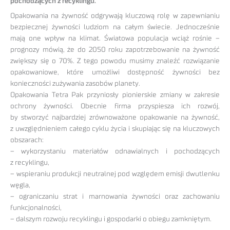
pochodzących z recyklingu.
Opakowania na żywność odgrywają kluczową rolę w zapewnianiu
bezpiecznej żywności ludziom na całym świecie. Jednocześnie
mają one wpływ na klimat. Światowa populacja wciąż rośnie –
prognozy mówią, że do 2050 roku zapotrzebowanie na żywność
zwiększy się o 70%. Z tego powodu musimy znaleźć rozwiązanie
opakowaniowe, które umożliwi dostępność żywności bez
konieczności zużywania zasobów planety.
Opakowania Tetra Pak przyniosły pionierskie zmiany w zakresie
ochrony żywności. Obecnie firma przyspiesza ich rozwój,
by stworzyć najbardziej zrównoważone opakowanie na żywność,
z uwzględnieniem całego cyklu życia i skupiając się na kluczowych
obszarach:
– wykorzystaniu materiałów odnawialnych i pochodzących
z recyklingu,
– wspieraniu produkcji neutralnej pod względem emisji dwutlenku
węgla,
– ograniczaniu strat i marnowania żywności oraz zachowaniu
funkcjonalności,
– dalszym rozwoju recyklingu i gospodarki o obiegu zamkniętym.