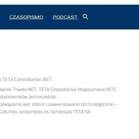
Search
CZASOPISMO
PODCAST
for:
Search Button
 TETA Constellation.NET.
Majątek Trwały.NET, TETA Gospodarka Magazynowa.NET).
użytkowników jednocześnie.
 rozwiązanie jest dobre i zaawansowane technologicznie –
ołuński, wiceprezes ds. sprzedaży TETA SA.