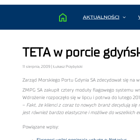
AKTUALNOŚCI
TETA w porcie gdyńs
11 sierpnia, 2009 | Łukasz Przybylski
Zarząd Morskiego Portu Gdynia SA zdecydował się na 
ZMPG SA zakupił cztery moduły flagowego systemu wro
Wdrożenie rozpoczęło się w lipcu i potrwa do lutego 2
–
Fakt, że klienci z coraz to nowych branż decydują się
jest również bardzo elastyczne i możliwe do wszelkich 
Powiązane wpisy: