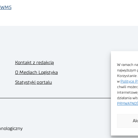
ku WMS
Kontakt z redakcją
W ramach nas
najwyższym 
O Mediach Logistyka
Korzystanie 
w
Polityce P
Statystyki portalu
chwili możec
internetowe
działania wi
PRYWATNOŚ
Ak
hnologiczny