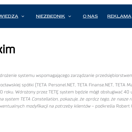
WIEDZA
NIEZBĘDNIK
O NAS
REKLAMA
kim
wdrożenie systemu wspomagającego zarządzanie przedsiębiorstwem
cławskiej spółki (TETA Personel.NET, TETA Finanse.NET, TETA 
010 roku. Wdrożony przez TETĘ system będzie mógł obsługiwać 40 
 na system TETA Constellation, pokazuje, że oprócz tego, że nasze
ewentualnych modyfikacji na potrzeby klientów
– podkreśla Robert G