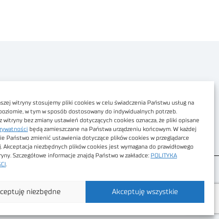
Polityka prywatności
Dostępność cyfrowa
zej witryny stosujemy pliki cookies w celu świadczenia Państwu usług na
poziomie, w tym w sposób dostosowany do indywidualnych potrzeb.
Regulamin Portalu
z witryny bez zmiany ustawień dotyczących cookies oznacza, że pliki opisane
rywatności
będą zamieszczane na Państwa urządzeniu końcowym. W każdej
Regulamin sklepu
ie Państwo zmienić ustawienia dotyczące plików cookies w przeglądarce
j. Akceptacja niezbędnych plików cookies jest wymagana do prawidłowego
tryny. Szczegółowe informacje znajdą Państwo w zakładce:
POLITYKA
CI
.
ceptuję niezbędne
Akceptuję wszystkie