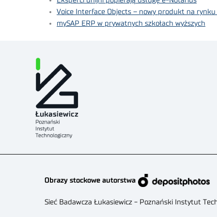
Eksperci unijni popierają usługę e-Notarius
Voice Interface Objects – nowy produkt na ryn
mySAP ERP w prywatnych szkołach wyższych
Obrazy stockowe autorstwa
Sieć Badawcza Łukasiewicz - Poznański Instytut Tec