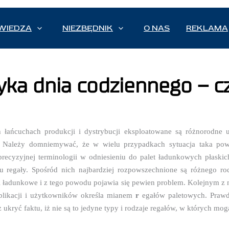
WIEDZA
NIEZBĘDNIK
O NAS
REKLAMA
yka dnia codziennego – cz
 łańcuchach produkcji i dystrybucji eksploatowane są różnorodne 
. Należy domniemywać, że w wielu przypadkach sytuacja taka pow
precyzyjnej terminologii w odniesieniu do palet ładunkowych płaskic
 regały. Spośród nich najbardziej rozpowszechnione są różnego rod
i ładunkowe i z tego powodu pojawia się pewien problem. Kolejnym z 
ublikacji i użytkowników określa mianem
r
egałów paletowych. Prawd
 ukryć faktu, iż nie są to jedyne typy i rodzaje regałów, w których mog