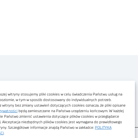
Polityka prywatności
Dostępność cyfrowa
zej witryny stosujemy pliki cookies w celu świadczenia Państwu usług na
poziomie, w tym w sposób dostosowany do indywidualnych potrzeb.
Regulamin Portalu
z witryny bez zmiany ustawień dotyczących cookies oznacza, że pliki opisane
rywatności
będą zamieszczane na Państwa urządzeniu końcowym. W każdej
Regulamin sklepu
ie Państwo zmienić ustawienia dotyczące plików cookies w przeglądarce
j. Akceptacja niezbędnych plików cookies jest wymagana do prawidłowego
tryny. Szczegółowe informacje znajdą Państwo w zakładce:
POLITYKA
CI
.