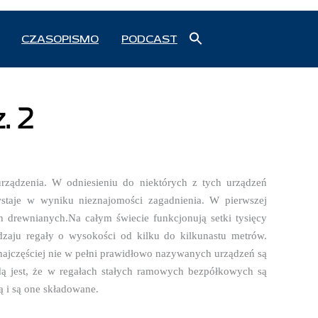
Search
CZASOPISMO
PODCAST
for:
Search Button
. 2
urządzenia. W odniesieniu do niektórych z tych urządzeń
staje w wyniku nieznajomości zagadnienia. W pierwszej
h drewnianych.Na całym świecie funkcjonują setki tysięcy
zaju regały o wysokości od kilku do kilkunastu metrów.
najczęściej nie w pełni prawidłowo nazywanych urządzeń są
ą jest, że w regałach stałych ramowych bezpółkowych są
ą i są one składowane.