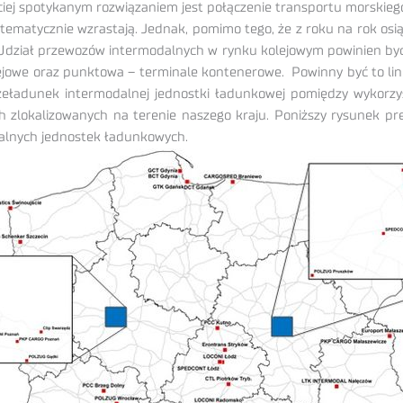
ściej spotykanym rozwiązaniem jest połączenie transportu morskie
tematycznie wzrastają. Jednak, pomimo tego, że z roku na rok osi
 Udział przewozów intermodalnych w rynku kolejowym powinien b
 kolejowe oraz punktowa – terminale kontenerowe. Powinny być to li
rzeładunek intermodalnej jednostki ładunkowej pomiędzy wykorzy
zlokalizowanych na terenie naszego kraju. Poniższy rysunek prez
alnych jednostek ładunkowych.