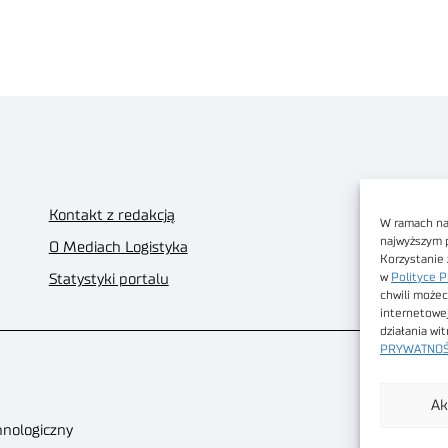
Kontakt z redakcją
W ramach nas
najwyższym 
O Mediach Logistyka
Korzystanie 
w
Polityce P
Statystyki portalu
chwili możec
internetowe
działania wi
PRYWATNOŚ
Ak
hnologiczny