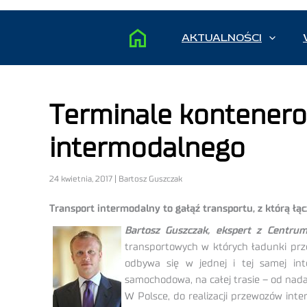
AKTUALNOŚCI
Terminale kontenero
intermodalnego
24 kwietnia, 2017 | Bartosz Guszczak
Transport intermodalny to gałąź transportu, z którą łąc
Bartosz Guszczak,
ekspert z Centrum
transportowych w których ładunki prz
odbywa się w jednej i tej samej in
samochodowa, na całej trasie – od nada
W Polsce, do realizacji przewozów in