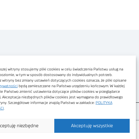
Polityka prywatności
Dostępność cyfrowa
zej witryny stosujemy pliki cookies w celu świadczenia Państwu usług na
poziomie, w tym w sposób dostosowany do indywidualnych potrzeb.
Regulamin Portalu
z witryny bez zmiany ustawień dotyczących cookies oznacza, że pliki opisane
rywatności
będą zamieszczane na Państwa urządzeniu końcowym. W każdej
Regulamin sklepu
ie Państwo zmienić ustawienia dotyczące plików cookies w przeglądarce
j. Akceptacja niezbędnych plików cookies jest wymagana do prawidłowego
tryny. Szczegółowe informacje znajdą Państwo w zakładce:
POLITYKA
CI
.
ceptuję niezbędne
Akceptuję wszystkie