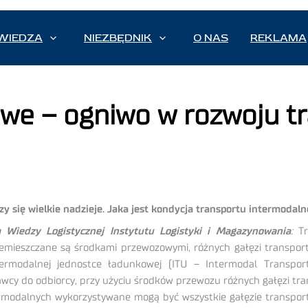
WIEDZA
NIEZBĘDNIK
O NAS
REKLAMA
we – ogniwo w rozwoju t
zy się wielkie nadzieje. Jaka jest kondycja transportu intermodal
 Wiedzy Logistycznej Instytutu Logistyki i Magazynowania
:
T
emieszczane są środkami przewozowymi, różnych gałęzi transpor
termodalnej jednostce ładunkowej (ITU – Intermodal Transpor
wcy do odbiorcy, przy użyciu środków przewozu różnych gałęzi tra
termodalnych wykorzystywane mogą być wszystkie gałęzie transpo