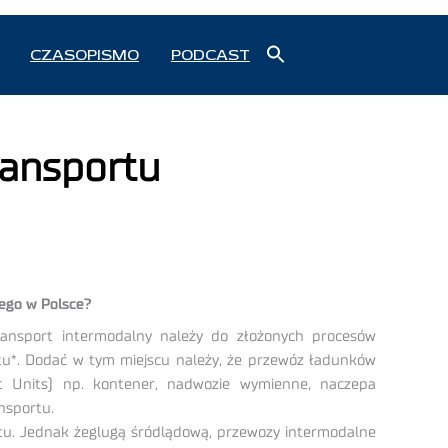
Search
CZASOPISMO
PODCAST
for:
Search Button
ransportu
nego w Polsce?
ransport intermodalny należy do złożonych procesów
tu*. Dodać w tym miejscu należy, że przewóz ładunków
t Units) np. kontener, nadwozie wymienne, naczepa
nsportu.
rtu. Jednak żeglugą śródlądową, przewozy intermodalne