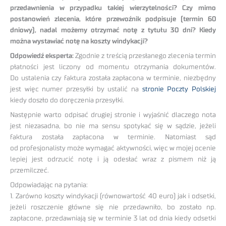
przedawnienia w przypadku takiej wierzytelności? Czy mimo
postanowień zlecenia, które przewoźnik podpisuje (termin 60
dniowy), nadal możemy otrzymać notę z tytułu 30 dni? Kiedy
można wystawiać notę na koszty windykacji?
Odpowiedź eksperta:
Zgodnie z treścią przesłanego zlecenia termin
płatności jest liczony od momentu otrzymania dokumentów.
Do ustalenia czy faktura została zapłacona w terminie, niezbędny
jest więc numer przesyłki by ustalić na
stronie Poczty Polskiej
kiedy doszło do doręczenia przesyłki.
Następnie warto odpisać drugiej stronie i wyjaśnić dlaczego nota
jest niezasadna, bo nie ma sensu spotykać się w sądzie, jeżeli
faktura została zapłacona w terminie. Natomiast sąd
od profesjonalisty może wymagać aktywności, więc w mojej ocenie
lepiej jest odrzucić notę i ją odesłać wraz z pismem niż ją
przemilczeć.
Odpowiadając na pytania:
1. Zarówno koszty windykacji (równowartość 40 euro) jak i odsetki,
jeżeli roszczenie główne się nie przedawniło, bo zostało np.
zapłacone, przedawniają się w terminie 3 lat od dnia kiedy odsetki