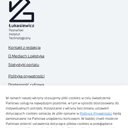
Kontakt z redakcją
O Mediach Logistyka
Statystyki portalu
Polityka prywatności
Dostępność cyfrowa
Regulamin Portalu
W ramach naszej witryny stosujemy pliki cookies w celu świadczenia
Regulamin sklepu
Państwu usług na najwyższym poziomie, w tym w sposób dostosowany do
indywidualnych potrzeb. Korzystanie z witryny bez zmiany ustawień
dotyczących cookies oznacza, że pliki opisane w
Polityce Prywatności
będą
zamieszczane na Państwa urządzeniu końcowym. W każdej chwili możecie
Państwo zmienić ustawienia dotyczące plików cookies w przeglądarce