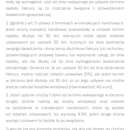
stały się wymagalne, czyli od dnia następnego po upływie terminu
zapłaty faktury; są to roszczenia związane z prowadzeniem
działalności gospodarczej;
2. Zgodnie z art. 5 ustawy o terminach w transakcjach handlowych,
jeżeli strony transakcji handlowej przewidziały w umowie termin
zapłaty dłuższy niż 30 dni, wierzyciel może żądać odsetek
ustawowych po upływie 30 dni, liczonych od dnia spełnienia
swojego świadczenia i doręczenia dłużnikowi faktury lub rachunku,
potwierdzających dostawę towaru lub wykonanie usługi, do dnia
zapłaty, ale nie dłużej niż do dnia wymagalności świadczenia
pieniężnego. Oznacza to, że po upływie 30 dni od dnia doręczenia
faktury, można naliczać odsetki ustawowe (5%), ale jeżeli termin
w zleceniu jest dłuższy niż 30 dni, to po jego upływie nie można
jeszcze naliczać kosztów windykacji (równowartość 40 euro);
3. Jeżeli upłynie choćby 1 dzień od terminu wskazanego w zleceniu
drugiej stronie należą się koszty windykacji oraz odsetki
za opóźnienie w transakcjach handlowych, które są wyższe
od odsetek ustawowych, bo wynoszą 9,5%; jeżeli druga strona
wystąpi z pozwem to będzie to jej zasądzone.
Sugeruję baczną kontrolę terminów, tak aby nie doszło do choćby