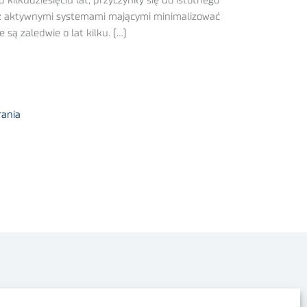
lkudziesięciu lat, przyczyniły się do istotnego
raz aktywnymi systemami mającymi minimalizować
ą zaledwie o lat kilku. (…)
rania
Polityka prywatności