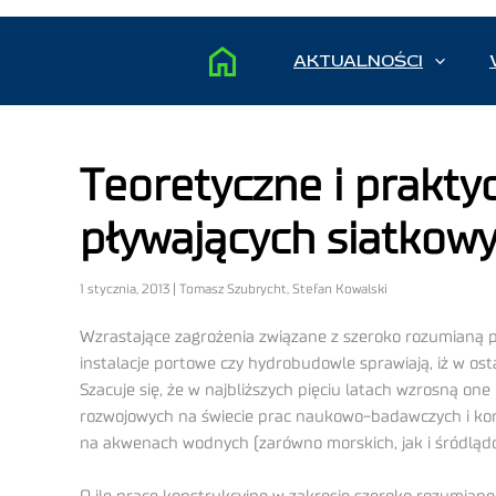
AKTUALNOŚCI
Teoretyczne i prakt
pływających siatkow
1 stycznia, 2013 | Tomasz Szubrycht, Stefan Kowalski
Wzrastające zagrożenia związane z szeroko rozumianą p
instalacje portowe czy hydrobudowle sprawiają, iż w 
Szacuje się, że w najbliższych pięciu latach wzrosną on
rozwojowych na świecie prac naukowo-badawczych i ko
na akwenach wodnych (zarówno morskich, jak i śródląd