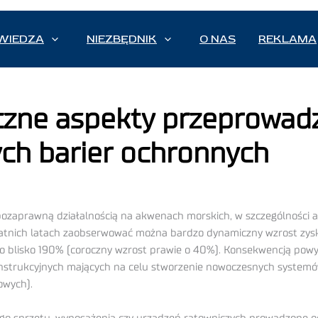
WIEDZA
NIEZBĘDNIK
O NAS
REKLAMA
yczne aspekty przeprowad
ych barier ochronnych
ozaprawną działalnością na akwenach morskich, w szczególności at
ostatnich latach zaobserwować można bardzo dynamiczny wzrost zys
e o blisko 190% (coroczny wzrost prawie o 40%). Konsekwencją powyż
nstrukcyjnych mających na celu stworzenie nowoczesnych systemó
owych).