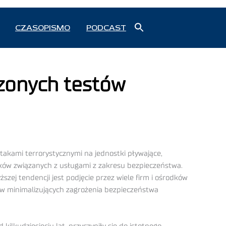
Search
CZASOPISMO
PODCAST
for:
Search Button
zonych testów
akami terrorystycznymi na jednostki pływające,
ków związanych z usługami z zakresu bezpieczeństwa.
szej tendencji jest podjęcie przez wiele firm i ośrodków
w minimalizujących zagrożenia bezpieczeństwa