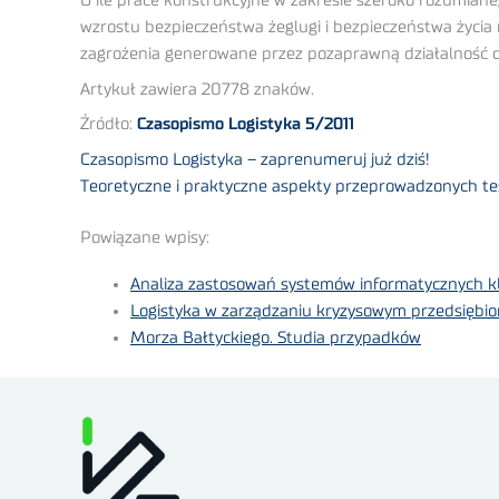
O ile prace konstrukcyjne w zakresie szeroko rozumiane
wzrostu bezpieczeństwa żeglugi i bezpieczeństwa życia
zagrożenia generowane przez pozaprawną działalność czł
Artykuł zawiera 20778 znaków.
Źródło:
Czasopismo Logistyka 5/2011
Czasopismo Logistyka – zaprenumeruj już dziś!
Teoretyczne i praktyczne aspekty przeprowadzonych te
Powiązane wpisy:
Analiza zastosowań systemów informatycznych kl
Logistyka w zarządzaniu kryzysowym przedsiębi
Morza Bałtyckiego. Studia przypadków