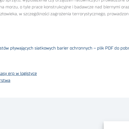
go sprzętu, wyposażenia czy urządzeń ratowniczych prowadzone od ki
 na morzu, o tyle prace konstrukcyjne i badawcze nad biernymi o
owieka, w szczególności zagrożenia terrorystycznego, prowadzone s
stów pływających siatkowych barier ochronnych – plik PDF do pob
asy erp w logistyce
orstwa