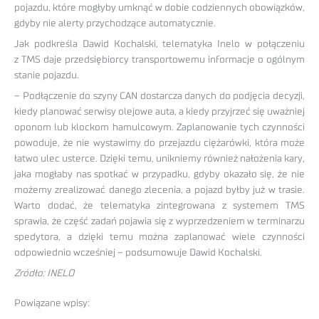
pojazdu, które mogłyby umknąć w dobie codziennych obowiązków,
gdyby nie alerty przychodzące automatycznie.
Jak podkreśla Dawid Kochalski, telematyka Inelo w połączeniu
z TMS daje przedsiębiorcy transportowemu informacje o ogólnym
stanie pojazdu.
– Podłączenie do szyny CAN dostarcza danych do podjęcia decyzji,
kiedy planować serwisy olejowe auta, a kiedy przyjrzeć się uważniej
oponom lub klockom hamulcowym. Zaplanowanie tych czynności
powoduje, że nie wystawimy do przejazdu ciężarówki, która może
łatwo ulec usterce. Dzięki temu, unikniemy również nałożenia kary,
jaka mogłaby nas spotkać w przypadku, gdyby okazało się, że nie
możemy zrealizować danego zlecenia, a pojazd byłby już w trasie.
Warto dodać, że telematyka zintegrowana z systemem TMS
sprawia, że część zadań pojawia się z wyprzedzeniem w terminarzu
spedytora, a dzięki temu można zaplanować wiele czynności
odpowiednio wcześniej – podsumowuje Dawid Kochalski.
Zródło: INELO
Powiązane wpisy: