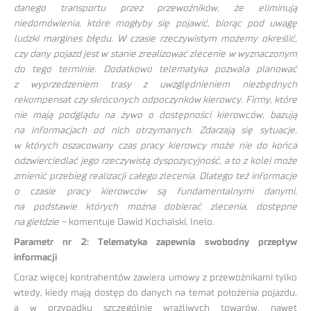
danego transportu przez przewoźników, że eliminują
niedomówienia, które mogłyby się pojawić, biorąc pod uwagę
ludzki margines błędu. W czasie rzeczywistym możemy określić,
czy dany pojazd jest w stanie zrealizować zlecenie w wyznaczonym
do tego terminie. Dodatkowo telematyka pozwala planować
z wyprzedzeniem trasy z uwzględnieniem niezbędnych
rekompensat czy skróconych odpoczynków kierowcy. Firmy, które
nie mają podglądu na żywo o dostępności kierowców, bazują
na informacjach od nich otrzymanych. Zdarzają się sytuacje,
w których oszacowany czas pracy kierowcy może nie do końca
odzwierciedlać jego rzeczywistą dyspozycyjność, a to z kolei może
zmienić przebieg realizacji całego zlecenia. Dlatego też informacje
o czasie pracy kierowców są fundamentalnymi danymi,
na podstawie których można dobierać zlecenia, dostępne
na giełdzie
–
komentuje Dawid Kochalski, Inelo.
Parametr nr 2: Telematyka zapewnia swobodny przepływ
informacji
Coraz więcej kontrahentów zawiera umowy z przewoźnikami tylko
wtedy, kiedy mają dostęp do danych na temat położenia pojazdu,
a w przypadku szczególnie wrażliwych towarów, nawet