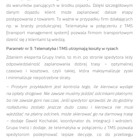
do warunków panujących w środku pojazdu. Dzięki szczegółowym
danym dojazdu klient może zaplanować dalsze etapy
postępowania z towarem. To ważne w przypadku firm działających
np. w branży produkcyjnej. Telematyka w połączeniu z TMS
(transport management system) pozwala firmom transportowym
dzielić się z klientami tą wiedzą.
Parametr nr 3: Telematyka i TMS utrzymają koszty w ryzach
Zdaniem eksperta Grupy Inelo, to m.in. po stronie spedytora leży
odpowiedzialność zaplanowania dobrej trasy – optymalnej
czasowo i kosztowo, czyli takiej, która maksymalizuje zyski
i minimalizuje niepotrzebne straty.
– Prostym przykładem jest kontrola tego, ile kierowca wydaje
na opłaty drogowe. Nie zawsze musimy jeździć odcinkami płatnymi,
bo nie zawsze goni nas czas. Jeśli spedytor sprawdzi, że do godziny
rozładunku zostało jeszcze dużo czasu i kierowca nie musi
wjeżdżać na płatny odcinek, może skierować go na darmową trasę
–
dodaje Dawid Kochalski, koordynator ds. integracji i wdrożeń,
Grupa Inelo i dodaje, że telematyka w połączeniu z TMS pozwala
spedytorom podejmować lepsze decyzje, co do przebiegu