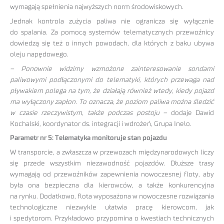
wymagają spełnienia najwyższych norm środowiskowych.
Jednak kontrola zużycia paliwa nie ogranicza się wyłącznie
do spalania. Za pomocą systemów telematycznych przewoźnicy
dowiedzą się też o innych powodach, dla których z baku ubywa
oleju napędowego.
–
Ponownie widzimy wzmożone zainteresowanie sondami
paliwowymi podłączonymi do telematyki, których przewaga nad
pływakiem polega na tym, że działają również wtedy, kiedy pojazd
ma wyłączony zapłon. To oznacza, że poziom paliwa można śledzić
w czasie rzeczywistym, także podczas postoju –
dodaje Dawid
Kochalski, koordynator ds. integracji i wdrożeń, Grupa Inelo.
Parametr nr 5: Telematyka monitoruje stan pojazdu
W transporcie, a zwłaszcza w przewozach międzynarodowych liczy
się przede wszystkim niezawodność pojazdów. Dłuższe trasy
wymagają od przewoźników zapewnienia nowoczesnej floty, aby
była ona bezpieczna dla kierowców, a także konkurencyjna
na rynku. Dodatkowo, flota wyposażona w nowoczesne rozwiązania
technologiczne niezwykle ułatwia pracę kierowcom, jak
i spedytorom. Przykładowo przypomina o kwestiach technicznych