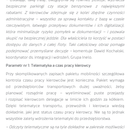
bezpieczne parkingi czy stacje benzynowe z największymi
rabatami. Z kierowców zdejmuje się z kolei zbędne czynności
administracyjne – wszystko za sprawą kontaktu z bazą w czasie
rzeczywistym, łatwego przepływu dokumentów i ich digitalizacji,
która minimalizuje ryzyko pomyłek w dokumentacji – i pozwala
skupić na bezpiecznej jeździe. Dla właściciela to korzyść w postaci
dostępu do danych z całej floty. Taki całościowy obraz pomaga
podejmować przemyślane decyzje –
komentuje Dawid Kochalski,
koordynator ds. integracji i wdrożeń, Grupa Inelo.
Parametr nr 1: Telematyka a czas pracy kierowcy
Przy skomplikowanych zapisach pakietu mobilności szczegółowa
kontrola czasu pracy kierowców jest konieczna. Pakiet wymaga
od przedsiębiorców transportowych dużej uważności, żeby
planować rozsądnie pracę – wyeliminować puste przejazdy
i rozpisać kierowcom delegacje w limicie ich godzin za kółkiem.
Dzięki telematyce transportu, przewoźnik i kierowca wiedzą
dokładnie, jaki jest status czasu pracy kierowcy. Nie są to jednak
wszystkie zalety wdrożenia telematyki do przedsiębiorstwa.
–
Odczyty telematyczne są na tyle dokładne w zakresie możliwości