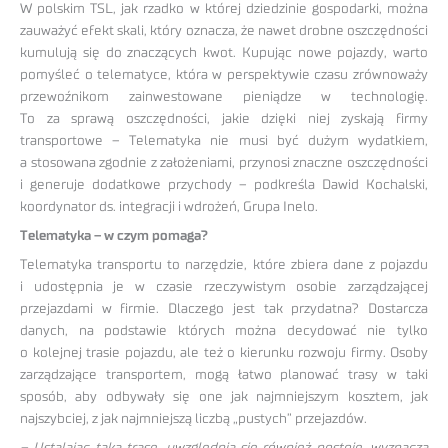
W polskim TSL, jak rzadko w której dziedzinie gospodarki, można
zauważyć efekt skali, który oznacza, że nawet drobne oszczędności
kumulują się do znaczących kwot. Kupując nowe pojazdy, warto
pomyśleć o telematyce, która w perspektywie czasu zrównoważy
przewoźnikom zainwestowane pieniądze w technologię.
To za sprawą oszczędności, jakie dzięki niej zyskają firmy
transportowe – Telematyka nie musi być dużym wydatkiem,
a stosowana zgodnie z założeniami, przynosi znaczne oszczędności
i generuje dodatkowe przychody – podkreśla Dawid Kochalski,
koordynator ds. integracji i wdrożeń, Grupa Inelo.
Telematyka – w czym pomaga?
Telematyka transportu to narzędzie, które zbiera dane z pojazdu
i udostępnia je w czasie rzeczywistym osobie zarządzającej
przejazdami w firmie. Dlaczego jest tak przydatna? Dostarcza
danych, na podstawie których można decydować nie tylko
o kolejnej trasie pojazdu, ale też o kierunku rozwoju firmy. Osoby
zarządzające transportem, mogą łatwo planować trasy w taki
sposób, aby odbywały się one jak najmniejszym kosztem, jak
najszybciej, z jak najmniejszą liczbą „pustych” przejazdów.
– Ustalając taką trasę, uwzględnia się również postoje, wyznacza