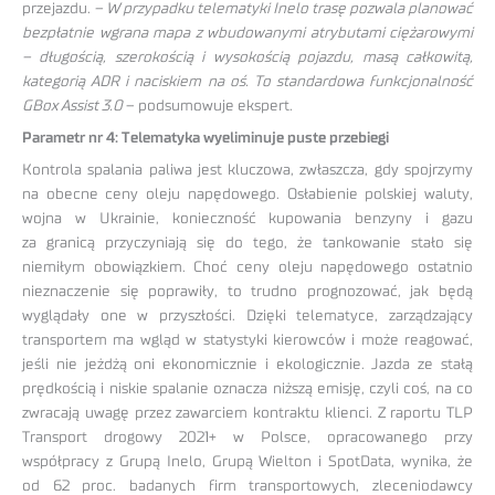
przejazdu.
–
W przypadku telematyki Inelo trasę pozwala planować
bezpłatnie wgrana mapa z wbudowanymi atrybutami ciężarowymi
– długością, szerokością i wysokością pojazdu, masą całkowitą,
kategorią ADR i naciskiem na oś. To standardowa funkcjonalność
GBox Assist 3.0
– podsumowuje ekspert.
Parametr nr 4: Telematyka wyeliminuje puste przebiegi
Kontrola spalania paliwa jest kluczowa, zwłaszcza, gdy spojrzymy
na obecne ceny oleju napędowego. Osłabienie polskiej waluty,
wojna w Ukrainie, konieczność kupowania benzyny i gazu
za granicą przyczyniają się do tego, że tankowanie stało się
niemiłym obowiązkiem. Choć ceny oleju napędowego ostatnio
nieznaczenie się poprawiły, to trudno prognozować, jak będą
wyglądały one w przyszłości. Dzięki telematyce, zarządzający
transportem ma wgląd w statystyki kierowców i może reagować,
jeśli nie jeżdżą oni ekonomicznie i ekologicznie. Jazda ze stałą
prędkością i niskie spalanie oznacza niższą emisję, czyli coś, na co
zwracają uwagę przez zawarciem kontraktu klienci. Z raportu TLP
Transport drogowy 2021+ w Polsce, opracowanego przy
współpracy z Grupą Inelo, Grupą Wielton i SpotData, wynika, że
od 62 proc. badanych firm transportowych, zleceniodawcy