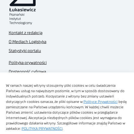
Kontakt z redakcją
O Mediach Logistyka
Statystyki portalu
Polityka prywatności
Dostępność cyfrowa
Regulamin Portalu
W ramach naszej witryny stosujemy pliki cookies w celu świadczenia
Regulamin sklepu
Państwu usług na najwyższym poziomie, w tym w sposób dostosowany do
indywidualnych potrzeb. Korzystanie z witryny bez zmiany ustawień
dotyczących cookies oznacza, że pliki opisane w
Polityce Prywatności
będą
zamieszczane na Państwa urządzeniu końcowym. W każdej chwili możecie
Państwo zmienić ustawienia dotyczące plików cookies w przeglądarce
internetowej. Akceptacja niezbędnych plików cookies jest wymagana do
Obrazy stockowe
prawidłowego działania witryny. Szczegółowe informacje znajdą Państwo w
autorstwa
zakładce:
POLITYKA PRYWATNOŚCI
.