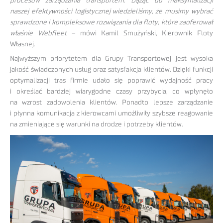
procesów zarządzania transportem. Dążąc do maksymalizacji
naszej efektywności logistycznej wiedzieliśmy, że musimy wybrać
sprawdzone i kompleksowe rozwiązania dla floty, które zaoferował
właśnie Webfleet –
mówi Kamil Smużyński, Kierownik Floty
Własnej.
Najwyższym priorytetem dla Grupy Transportowej jest wysoka
jakość świadczonych usług oraz satysfakcja klientów. Dzięki funkcji
optymalizacji tras firmie udało się poprawić wydajność pracy
i określać bardziej wiarygodne czasy przybycia, co wpłynęło
na wzrost zadowolenia klientów. Ponadto lepsze zarządzanie
i płynna komunikacja z kierowcami umożliwiły szybsze reagowanie
na zmieniające się warunki na drodze i potrzeby klientów.