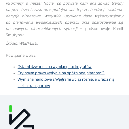
informacji o naszej flocie, co pozwala nam analizować trendy
na przestrzeni czasu oraz podejmować lepsze, bardziej świadome
decyzje biznesowe. Wszystkie uzyskane dane wykorzystujemy
do planowania wydajniejszych operacji oraz dostosowania się
do nowych, nieoczekiwanych sytuacji
– podsumowuje Kamil
Smużyński.
Źródło: WEBFLEET
Powiązane wpisy:
Ostatni dzwonek na wymianę tachografów
Czy nowe prawo wpłynie na opóźnione płatności?
Wymiana handlowa z Węgrami wciąż rośnie, a wraz z nią
liczba transportów