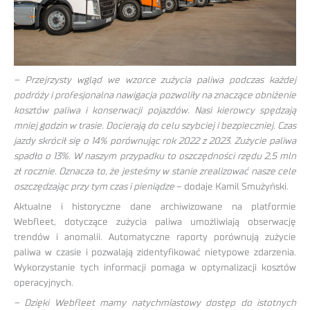
– Przejrzysty wgląd we wzorce zużycia paliwa podczas każdej
podróży i profesjonalna nawigacja pozwoliły na znaczące obniżenie
kosztów paliwa i konserwacji pojazdów. Nasi kierowcy spędzają
mniej godzin w trasie. Docierają do celu szybciej i bezpieczniej. Czas
jazdy skrócił się o 14% porównując rok 2022 z 2023. Zużycie paliwa
spadło o 13%. W naszym przypadku to oszczędności rzędu 2,5 mln
zł rocznie. Oznacza to, że jesteśmy w stanie zrealizować nasze cele
oszczędzając przy tym czas i pieniądze
– dodaje Kamil Smużyński.
Aktualne i historyczne dane archiwizowane na platformie
Webfleet, dotyczące zużycia paliwa umożliwiają obserwację
trendów i anomalii. Automatyczne raporty porównują zużycie
paliwa w czasie i pozwalają zidentyfikować nietypowe zdarzenia.
Wykorzystanie tych informacji pomaga w optymalizacji kosztów
operacyjnych.
– Dzięki Webfleet mamy natychmiastowy dostęp do istotnych