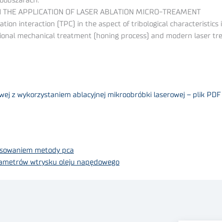
roobszarach.
H THE APPLICATION OF LASER ABLATION MICRO-TREAMENT
ation interaction (TPC) in the aspect of tribological characteristi
itional mechanical treatment (honing process) and modern laser tr
wej z wykorzystaniem ablacyjnej mikroobróbki laserowej – plik PDF
tosowaniem metody pca
parametrów wtrysku oleju napędowego