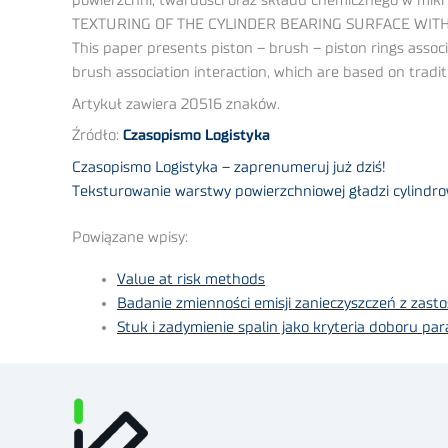
powierzchni, twardości oraz składu chemicznego w mik
TEXTURING OF THE CYLINDER BEARING SURFACE WIT
This paper presents piston – brush – piston rings associ
brush association interaction, which are based on trad
Artykuł zawiera 20516 znaków.
Źródło:
Czasopismo Logistyka
Czasopismo Logistyka – zaprenumeruj już dziś!
Teksturowanie warstwy powierzchniowej gładzi cylindro
Powiązane wpisy:
Value at risk methods
Badanie zmienności emisji zanieczyszczeń z zas
Stuk i zadymienie spalin jako kryteria doboru 