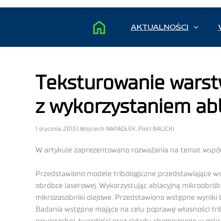
AKTUALNOŚCI
Teksturowanie warstw
z wykorzystaniem abl
1 stycznia, 2013 | Wojciech NAPADŁEK, Piotr BALICKI
W artykule zaprezentowano rozważania na temat współpra
Przedstawiono modele tribologiczne przedstawiające ws
obróbce laserowej. Wykorzystując ablacyjną mikroobró
mikrozasobniki olejowe. Przedstawiono wstępne wyniki
Badania wstępne mające na celu poprawę własności trib