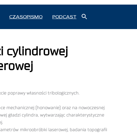
Search
CZASOPISMO
PODCAST
for:
Search Button
 cylindrowej
erowej
cie poprawy własności tribologicznych.
óbce mechanicznej (honowanie) oraz na nowoczesnej
ej gładzi cylindra, wytwarzając charakterystyczne
j.
ametrów mikroobróbki laserowej, badania topografii