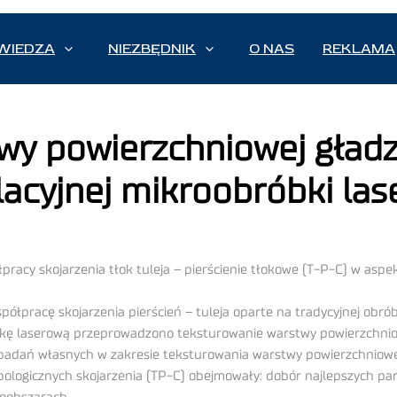
WIEDZA
NIEZBĘDNIK
O NAS
REKLAMA
y powierzchniowej gładzi
acyjnej mikroobróbki las
cy skojarzenia tłok tuleja – pierścienie tłokowe (T-P-C) w aspek
półpracę skojarzenia pierścień – tuleja oparte na tradycyjnej obr
bkę laserową przeprowadzono teksturowanie warstwy powierzchniow
 badań własnych w zakresie teksturowania warstwy powierzchniowe
ologicznych skojarzenia (TP-C) obejmowały: dobór najlepszych par