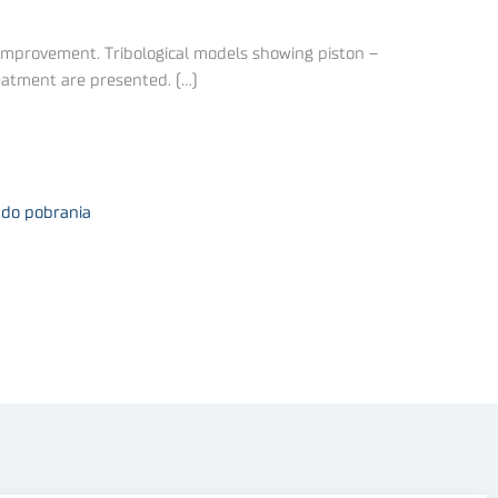
cs improvement. Tribological models showing piston –
eatment are presented. (…)
 do pobrania