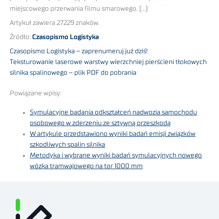
miejscowego przerwania filmu smarowego. (…)
Artykuł zawiera 27229 znaków.
Źródło:
Czasopismo Logistyka
Czasopismo Logistyka – zaprenumeruj już dziś!
Teksturowanie laserowe warstwy wierzchniej pierścieni tłokowych
silnika spalinowego – plik PDF do pobrania
Powiązane wpisy:
Symulacyjne badania odkształceń nadwozia samochodu
osobowego w zderzeniu ze sztywną przeszkodą
W artykule przedstawiono wyniki badań emisji związków
szkodliwych spalin silnika
Metodyka i wybrane wyniki badań symulacyjnych nowego
wózka tramwajowego na tor 1000 mm