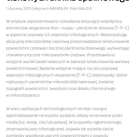
1 stycznia, 2013 | Wojciech NAPADŁEK, Piotr BALICKI
W artykule zaprezentowano rozważania dotyczące współpracy
elementów skojarzenia tłok – tuleja – pierścienie tłokowe (T-P-C)
w aspekcie poprawy ich własności tribologicznych. Wykorzystując
ablacyjną mikroobróbkę laserową przeprowadzono teksturowanie
powierzchni czołowej i bocznej pierścienia tłokowego, wytwarzając
charakterystyczne mikrozasobniki olejowe. Przedstawiono
wstępne wyniki badań własnych w zakresie teksturowania warstwy
powierzchniowej. Badania wstępne mające na celu poprawę
własności tribologicznych skojarzenia (T-P-C) obejmowały: dobór
najlepszych parametrów mikroobróbki laserowej, badania
topografii powierzchni, twardości oraz składu chemicznego
w mikroobszarach.
W wielu aplikacjach technologicznych istnieje rosnące
zapotrzebowanie na wysoko wydajne układy smarowane przez
media (np. wodę, olej lub paliwa). W przypadku ograniczonego
smarowania pary tribologicznej, pojawia się wysokie tarcie
pomiędzy współpracującymi powierzchniami z powodu