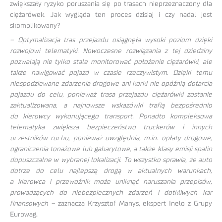
zwiększały ryzyko poruszania się po trasach nieprzeznaczony dla
ciężarówek. Jak wygląda ten proces dzisiaj i czy nadal jest
skomplikowany?
– Optymalizacja tras przejazdu osiągnęła wysoki poziom dzięki
rozwojowi telematyki. Nowoczesne rozwiązania z tej dziedziny
pozwalają nie tylko stale monitorować położenie ciężarówki, ale
także nawigować pojazd w czasie rzeczywistym. Dzięki temu
niespodziewane zdarzenia drogowe ani korki nie opóźnią dotarcia
pojazdu do celu, ponieważ trasa przejazdu ciężarówki zostanie
zaktualizowana, a najnowsze wskazówki trafią bezpośrednio
do kierowcy wykonującego transport. Ponadto kompleksowa
telematyka zwiększa bezpieczeństwo truckerów i innych
uczestników ruchu, ponieważ uwzględnia, m.in. opłaty drogowe,
ograniczenia tonażowe lub gabarytowe, a także klasy emisji spalin
dopuszczalne w wybranej lokalizacji. To wszystko sprawia, że auto
dotrze do celu najlepszą drogą w aktualnych warunkach,
a kierowca i przewoźnik może uniknąć naruszania przepisów,
prowadzących do niebezpiecznych zdarzeń i dotkliwych kar
finansowych –
zaznacza Krzysztof Manys, ekspert Inelo z Grupy
Eurowag
.