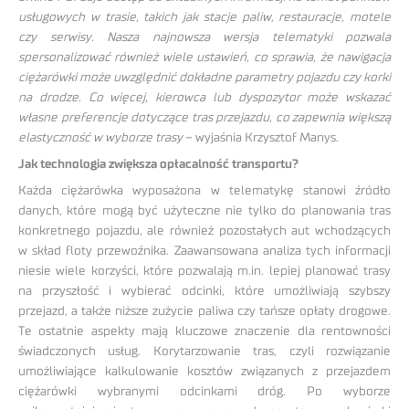
usługowych w trasie, takich jak stacje paliw, restauracje, motele
czy serwisy. Nasza najnowsza wersja telematyki pozwala
spersonalizować również wiele ustawień, co sprawia, że nawigacja
ciężarówki może uwzględnić dokładne parametry pojazdu czy korki
na drodze. Co więcej, kierowca lub dyspozytor może wskazać
własne preferencje dotyczące tras przejazdu, co zapewnia większą
elastyczność w wyborze trasy
– wyjaśnia Krzysztof Manys.
Jak technologia zwiększa opłacalność transportu?
Każda ciężarówka wyposażona w telematykę stanowi źródło
danych, które mogą być użyteczne nie tylko do planowania tras
konkretnego pojazdu, ale również pozostałych aut wchodzących
w skład floty przewoźnika. Zaawansowana analiza tych informacji
niesie wiele korzyści, które pozwalają m.in. lepiej planować trasy
na przyszłość i wybierać odcinki, które umożliwiają szybszy
przejazd, a także niższe zużycie paliwa czy tańsze opłaty drogowe.
Te ostatnie aspekty mają kluczowe znaczenie dla rentowności
świadczonych usług. Korytarzowanie tras, czyli rozwiązanie
umożliwiające kalkulowanie kosztów związanych z przejazdem
ciężarówki wybranymi odcinkami dróg. Po wyborze