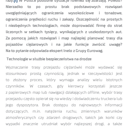
razy.
[1]
W Polsce podobne sytuacje również się zdarzają. Powód?
Nierzadko to po prostu brak podstawowych rozwiązań
uwzględniających ograniczenia wysokościowe i tonażowe,
ograniczenia prędkości ruchu i zakazy. Oszczędność na prostych
i niezbędnych technologiach, może doprowadzić firmę do strat
liczonych w setkach tysięcy, wynikających z uszkodzonych aut.
Za pomocą jakich rozwiązań i map najlepiej planować trasy dla
pojazdów ciężarowych i na jakie funkcje zwrócić uwagę?
Na to pytanie odpowiada ekspert Inelo z Grupy Eurowag.
Technologie w służbie bezpieczeństwa na drodze
Wyznaczanie trasy przejazdu ciężarówki może wydawać się
stosunkowo prostą czynnością, jednak w rzeczywistości jest
to złożony proces, który wymaga analizy wielu istotnych
czynników. W czasach, gdy kierowcy korzystali jeszcze
z papierowych map lub nawigacji działających offline, wybór trasy
przejazdu często opierał się na wiedzy i doświadczeniu truckera lub
jego dyspozytora. Brak dostępu do najnowszych informacji
dotyczących, m.in. natężenia ruchu, zmiennych warunków
atmosferycznych czy zdarzeń drogowych, takich jak korki czy
wypadki znacznie utrudniał wybór najlepszej drogi, a także