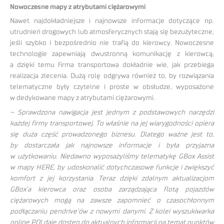
Nowoczesne mapy z atrybutami ciężarowymi
Nawet najdokładniejsze i najnowsze informacje dotyczące np.
utrudnień drogowych lub atmosferycznych stają się bezużyteczne,
jeśli szybko i bezpośrednio nie trafią do kierowcy. Nowoczesne
technologie zapewniają dwustronną komunikację z kierowcą,
a dzięki temu firma transportowa dokładnie wie, jak przebiega
realizacja zlecenia. Dużą rolę odgrywa również to, by rozwiązania
telematyczne były czytelne i proste w obsłudze, wyposażone
w dedykowane mapy z atrybutami ciężarowymi.
– Sprawdzona nawigacja jest jednym z podstawowych narzędzi
każdej firmy transportowej. To właśnie na jej wiarygodności opiera
się duża część prowadzonego biznesu. Dlatego ważne jest to,
by dostarczała jak najnowsze informacje i była przyjazna
w użytkowaniu. Niedawno wyposażyliśmy telematykę GBox Assist
w mapy HERE, by udoskonalić dotychczasowe funkcje i zwiększyć
komfort z jej korzystania. Teraz dzięki zdalnym aktualizacjom
GBox’a kierowca oraz osoba zarządzająca flotą pojazdów
ciężarowych mogą na zawsze zapomnieć o czasochłonnym
podłączaniu pendrive’ów z nowymi danymi. Z kolei wyszukiwarka
online POI daje dostęp do aktualnych informacji na temat punktów