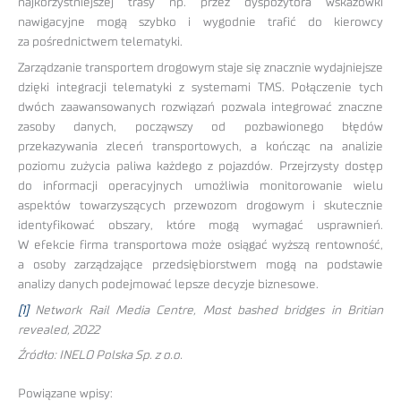
najkorzystniejszej trasy np. przez dyspozytora wskazówki
nawigacyjne mogą szybko i wygodnie trafić do kierowcy
za pośrednictwem telematyki.
Zarządzanie transportem drogowym staje się znacznie wydajniejsze
dzięki integracji telematyki z systemami TMS. Połączenie tych
dwóch zaawansowanych rozwiązań pozwala integrować znaczne
zasoby danych, począwszy od pozbawionego błędów
przekazywania zleceń transportowych, a kończąc na analizie
poziomu zużycia paliwa każdego z pojazdów. Przejrzysty dostęp
do informacji operacyjnych umożliwia monitorowanie wielu
aspektów towarzyszących przewozom drogowym i skutecznie
identyfikować obszary, które mogą wymagać usprawnień.
W efekcie firma transportowa może osiągać wyższą rentowność,
a osoby zarządzające przedsiębiorstwem mogą na podstawie
analizy danych podejmować lepsze decyzje biznesowe.
[1]
Network Rail Media Centre, Most bashed bridges in Britian
revealed, 2022
Źródło: INELO Polska Sp. z o.o.
Powiązane wpisy: