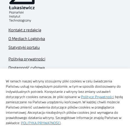
Kontakt z redakcją
O Mediach Logistyka
Statystyki portalu
Polityka prywatności
Dostępność cyfrowa
Regulamin Portalu
W ramach naszej witryny stosujemy pliki cookies w celu świadczenia
Regulamin sklepu
Państwu usług na najwyższym poziomie, w tym w sposób dostosowany do
indywidualnych potrzeb. Korzystanie z witryny bez zmiany ustawień
dotyczących cookies oznacza, że pliki opisane w
Polityce Prywatności
będą
zamieszczane na Państwa urządzeniu końcowym. W każdej chwili możecie
Państwo zmienić ustawienia dotyczące plików cookies w przeglądarce
internetowej. Akceptacja niezbędnych plików cookies jest wymagana do
Obrazy stockowe
prawidłowego działania witryny. Szczegółowe informacje znajdą Państwo w
autorstwa
zakładce:
POLITYKA PRYWATNOŚCI
.