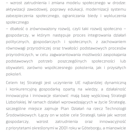
– wzrost zatrudnienia i zmiana modelu społecznego w drodze:
aktywizacji zawodowej, poprawy edukacji, modernizacji systemu
zabezpieczenia społecznego, ograniczania biedy i wykluczenia
społecznego
– dbałość o zrównoważony rozwój, czyli taki rozwój społeczno –
gospodarczy, w którym następuje proces integrowania działań
politycznych, gospodarczych i społecznych, z zachowaniem
równowagi przyrodniczej oraz trwałości podstawowych procesów
przyrodniczych, w celu zagwarantowania możliwości zaspokajania
podstawowych potrzeb poszczególnych społeczności lub
obywateli, zarówno współczesnego pokolenia, jak i przyszłych
pokoleń.
Celem tej Strategii jest uczynienie UE najbardziej dynamiczną
i konkurencyjną gospodarką opartą na wiedzy, a działalność
innowacyjna i innowacje stanowić mają bazę wyjściową Strategii
Lizbońskiej. W ramach działań wprowadzających w życie Strategię,
szczególne miejsce zajmuje Plan Działań na rzecz Technologii
Środowiskowych. Łączy on w sobie cele Strategii, takie jak: wzrost
gospodarczy, wzrost zatrudnienia oraz innowacyjność
z priorytetami określonymi w 2001 roku w Göteborgu, a mianowicie