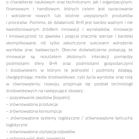
o charakterze naukowym oraz technicznym, jak i organizacyjnym,
finansowym i handlowym, których celem jest opracowanie
i wdrożenie nowych lub istotnie ulepszonych produktów
i procesów. Pomimo, że działalność B+R jest bardzo ważnym i nie
kwestionowanym źródłem innowacji i wynalazków, innowacje
i innowacyjność to zjawiska i pojęcia znacznie szersze i bardziej
skomplikowane, niż tylko zakończone sukcesem wdrożenie
wyników prac badawczych. Obecne doświadczenia pokazują, że
innowacje są rezultatem złożonych interakcji pomiędzy
podmiotami sfery B+R oraz podmiotami gospodarczymi
i środowiskiem, w którym te jednostki i podmioty działają.
Uwzględniając media środowiskowe, cykl życia wyrobów oraz rolę
w równoważeniu rozwoju, przyjmuje się podział technologii
środowiskowych na następujące obszary:
– pozyskiwanie zasobów (kopalin)
– zrównoważona produkcja
– zrównoważona konsumpcja
– zrównoważone systemy logistyczne / zrównoważone łańcuchy
logistyczne
– zrównoważona utylizacja odpadów
– ochrona wód, gleb, powietrza