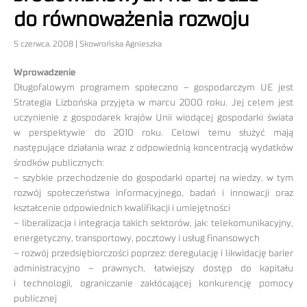
do równoważenia rozwoju
5 czerwca, 2008 | Skowrońska Agnieszka
Wprowadzenie
Długofalowym programem społeczno – gospodarczym UE jest
Strategia Lizbońska przyjęta w marcu 2000 roku. Jej celem jest
uczynienie z gospodarek krajów Unii wiodącej gospodarki świata
w perspektywie do 2010 roku. Celowi temu służyć mają
następujące działania wraz z odpowiednią koncentracją wydatków
środków publicznych:
– szybkie przechodzenie do gospodarki opartej na wiedzy, w tym
rozwój społeczeństwa informacyjnego, badań i innowacji oraz
kształcenie odpowiednich kwalifikacji i umiejętności
– liberalizacja i integracja takich sektorów, jak: telekomunikacyjny,
energetyczny, transportowy, pocztowy i usług finansowych
– rozwój przedsiębiorczości poprzez: deregulację i likwidację barier
administracyjno – prawnych, łatwiejszy dostęp do kapitału
i technologii, ograniczanie zakłócającej konkurencję pomocy
publicznej