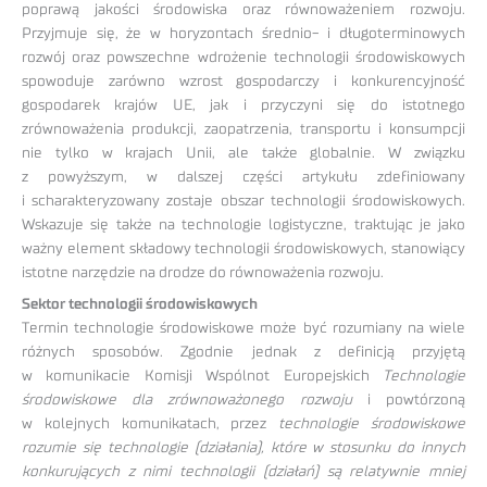
poprawą jakości środowiska oraz równoważeniem rozwoju.
Przyjmuje się, że w horyzontach średnio- i długoterminowych
rozwój oraz powszechne wdrożenie technologii środowiskowych
spowoduje zarówno wzrost gospodarczy i konkurencyjność
gospodarek krajów UE, jak i przyczyni się do istotnego
zrównoważenia produkcji, zaopatrzenia, transportu i konsumpcji
nie tylko w krajach Unii, ale także globalnie. W związku
z powyższym, w dalszej części artykułu zdefiniowany
i scharakteryzowany zostaje obszar technologii środowiskowych.
Wskazuje się także na technologie logistyczne, traktując je jako
ważny element składowy technologii środowiskowych, stanowiący
istotne narzędzie na drodze do równoważenia rozwoju.
Sektor technologii środowiskowych
Termin technologie środowiskowe może być rozumiany na wiele
różnych sposobów. Zgodnie jednak z definicją przyjętą
w komunikacie Komisji Wspólnot Europejskich
Technologie
środowiskowe dla zrównoważonego rozwoju
i powtórzoną
w kolejnych komunikatach, przez
technologie środowiskowe
rozumie się technologie (działania), które w stosunku do innych
konkurujących z nimi technologii (działań) są relatywnie mniej