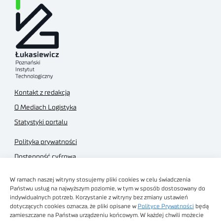
Kontakt z redakcją
O Mediach Logistyka
Statystyki portalu
Polityka prywatności
Dostępność cyfrowa
Regulamin Portalu
W ramach naszej witryny stosujemy pliki cookies w celu świadczenia
Regulamin sklepu
Państwu usług na najwyższym poziomie, w tym w sposób dostosowany do
indywidualnych potrzeb. Korzystanie z witryny bez zmiany ustawień
dotyczących cookies oznacza, że pliki opisane w
Polityce Prywatności
będą
zamieszczane na Państwa urządzeniu końcowym. W każdej chwili możecie