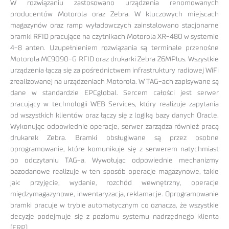
W rozwiązaniu zastosowano urządzenia renomowanych
producentów Motorola oraz Zebra. W kluczowych miejscach
magazynów oraz ramp wyładowczych zainstalowano stacjonarne
bramki RFID pracujące na czytnikach Motorola XR-480 w systemie
4-8 anten. Uzupełnieniem rozwiązania są terminale przenośne
Motorola MC9090-G RFID oraz drukarki Zebra Z6MPlus. Wszystkie
urządzenia łączą się za pośrednictwem infrastruktury radiowej WiFi
zrealizowanej na urządzeniach Motorola. W TAG-ach zapisywane są
dane w standardzie EPCglobal. Sercem całości jest serwer
pracujący w technologii WEB Services, który realizuje zapytania
od wszystkich klientów oraz łączy się z logiką bazy danych Oracle.
Wykonując odpowiednie operacje, serwer zarządza również pracą
drukarek Zebra. Bramki obsługiwane są przez osobne
oprogramowanie, które komunikuje się z serwerem natychmiast
po odczytaniu TAG-a. Wywołując odpowiednie mechanizmy
bazodanowe realizuje w ten sposób operacje magazynowe, takie
jak: przyjęcie, wydanie, rozchód wewnętrzny, operacje
międzymagazynowe, inwentaryzacja, reklamacje. Oprogramowanie
bramki pracuje w trybie automatycznym co oznacza, że wszystkie
decyzje podejmuje się z poziomu systemu nadrzędnego klienta
(ERP).