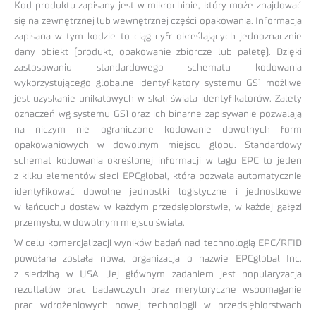
Kod produktu zapisany jest w mikrochipie, który może znajdować
się na zewnętrznej lub wewnętrznej części opakowania. Informacja
zapisana w tym kodzie to ciąg cyfr określających jednoznacznie
dany obiekt (produkt, opakowanie zbiorcze lub paletę). Dzięki
zastosowaniu standardowego schematu kodowania
wykorzystującego globalne identyfikatory systemu GS1 możliwe
jest uzyskanie unikatowych w skali świata identyfikatorów. Zalety
oznaczeń wg systemu GS1 oraz ich binarne zapisywanie pozwalają
na niczym nie ograniczone kodowanie dowolnych form
opakowaniowych w dowolnym miejscu globu. Standardowy
schemat kodowania określonej informacji w tagu EPC to jeden
z kilku elementów sieci EPCglobal, która pozwala automatycznie
identyfikować dowolne jednostki logistyczne i jednostkowe
w łańcuchu dostaw w każdym przedsiębiorstwie, w każdej gałęzi
przemysłu, w dowolnym miejscu świata.
W celu komercjalizacji wyników badań nad technologią EPC/RFID
powołana została nowa, organizacja o nazwie EPCglobal Inc.
z siedzibą w USA. Jej głównym zadaniem jest popularyzacja
rezultatów prac badawczych oraz merytoryczne wspomaganie
prac wdrożeniowych nowej technologii w przedsiębiorstwach