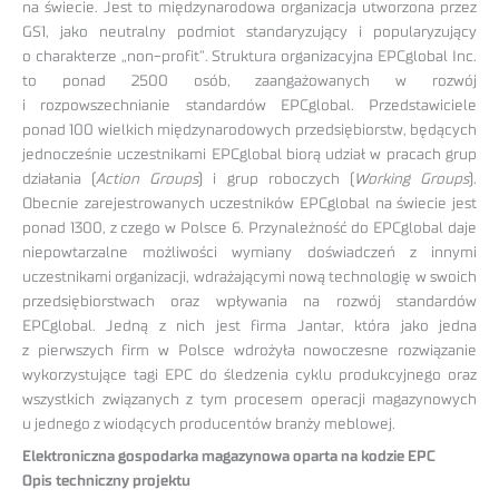
na świecie. Jest to międzynarodowa organizacja utworzona przez
GS1, jako neutralny podmiot standaryzujący i popularyzujący
o charakterze „non-profit”. Struktura organizacyjna EPCglobal Inc.
to ponad 2500 osób, zaangażowanych w rozwój
i rozpowszechnianie standardów EPCglobal. Przedstawiciele
ponad 100 wielkich międzynarodowych przedsiębiorstw, będących
jednocześnie uczestnikami EPCglobal biorą udział w pracach grup
działania (
Action Groups
) i grup roboczych (
Working Groups
).
Obecnie zarejestrowanych uczestników EPCglobal na świecie jest
ponad 1300, z czego w Polsce 6. Przynależność do EPCglobal daje
niepowtarzalne możliwości wymiany doświadczeń z innymi
uczestnikami organizacji, wdrażającymi nową technologię w swoich
przedsiębiorstwach oraz wpływania na rozwój standardów
EPCglobal. Jedną z nich jest firma Jantar, która jako jedna
z pierwszych firm w Polsce wdrożyła nowoczesne rozwiązanie
wykorzystujące tagi EPC do śledzenia cyklu produkcyjnego oraz
wszystkich związanych z tym procesem operacji magazynowych
u jednego z wiodących producentów branży meblowej.
Elektroniczna gospodarka magazynowa oparta na kodzie EPC
Opis techniczny projektu