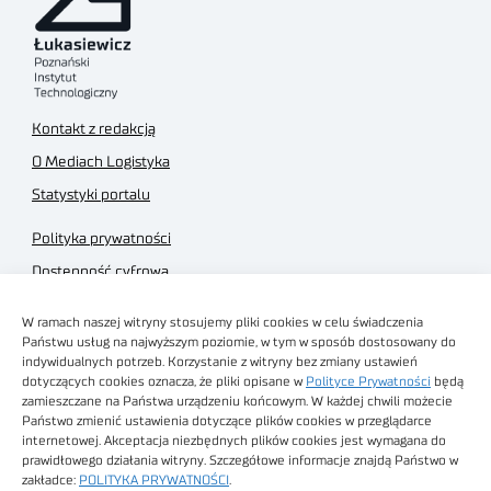
Kontakt z redakcją
O Mediach Logistyka
Statystyki portalu
Polityka prywatności
Dostępność cyfrowa
Regulamin Portalu
W ramach naszej witryny stosujemy pliki cookies w celu świadczenia
Regulamin sklepu
Państwu usług na najwyższym poziomie, w tym w sposób dostosowany do
indywidualnych potrzeb. Korzystanie z witryny bez zmiany ustawień
dotyczących cookies oznacza, że pliki opisane w
Polityce Prywatności
będą
zamieszczane na Państwa urządzeniu końcowym. W każdej chwili możecie
Państwo zmienić ustawienia dotyczące plików cookies w przeglądarce
internetowej. Akceptacja niezbędnych plików cookies jest wymagana do
Obrazy stockowe
prawidłowego działania witryny. Szczegółowe informacje znajdą Państwo w
autorstwa
zakładce:
POLITYKA PRYWATNOŚCI
.