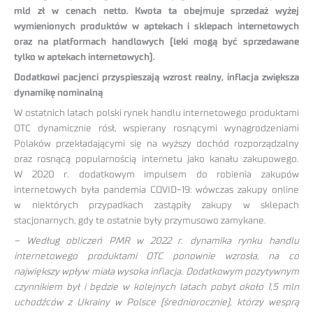
mld zł w cenach netto. Kwota ta obejmuje sprzedaż wyżej
wymienionych produktów w aptekach i sklepach internetowych
oraz na platformach handlowych (leki mogą być sprzedawane
tylko w aptekach internetowych).
Dodatkowi pacjenci przyspieszają wzrost realny, inflacja zwiększa
dynamikę nominalną
W ostatnich latach polski rynek handlu internetowego produktami
OTC dynamicznie rósł, wspierany rosnącymi wynagrodzeniami
Polaków przekładającymi się na wyższy dochód rozporządzalny
oraz rosnącą popularnością internetu jako kanału zakupowego.
W 2020 r. dodatkowym impulsem do robienia zakupów
internetowych była pandemia COVID-19: wówczas zakupy online
w niektórych przypadkach zastąpiły zakupy w sklepach
stacjonarnych, gdy te ostatnie były przymusowo zamykane.
– Według obliczeń PMR w 2022 r. dynamika rynku handlu
internetowego produktami OTC ponownie wzrosła, na co
największy wpływ miała wysoka inflacja. Dodatkowym pozytywnym
czynnikiem był i będzie w kolejnych latach pobyt około 1,5 mln
uchodźców z Ukrainy w Polsce (średniorocznie), którzy wesprą