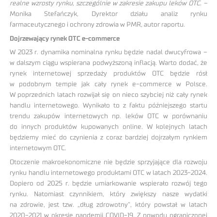
realne wzrosty rynku, szczególnie w zakresie zakupu leków OTC. –
Monika Stefańczyk, Dyrektor działu analiz rynku
farmaceutycznego i ochrony zdrowia w PMR, autor raportu.
Dojrzewający rynek OTC e-commerce
W 2023 r. dynamika nominalna rynku będzie nadal dwucyfrowa –
w dalszym ciągu wspierana podwyższoną inflacją. Warto dodać, że
rynek internetowej sprzedaży produktów OTC będzie rósł
w podobnym tempie jak cały rynek e-commerce w Polsce.
W poprzednich latach rozwijał się on nieco szybciej niż cały rynek
handlu internetowego. Wynikało to z faktu późniejszego startu
trendu zakupów internetowych np. leków OTC w porównaniu
do innych produktów kupowanych online. W kolejnych latach
będziemy mieć do czynienia z coraz bardziej dojrzałym rynkiem
internetowym OTC.
Otoczenie makroekonomiczne nie będzie sprzyjające dla rozwoju
rynku handlu internetowego produktami OTC w latach 2023-2024.
Dopiero od 2025 r. będzie umiarkowanie wspierało rozwój tego
rynku. Natomiast czynnikiem, który zwiększy nasze wydatki
na zdrowie, jest tzw. „dług zdrowotny”, który powstał w latach
2020-2021 w okresie pandemii COVID-19. Z powodu ograniczonej