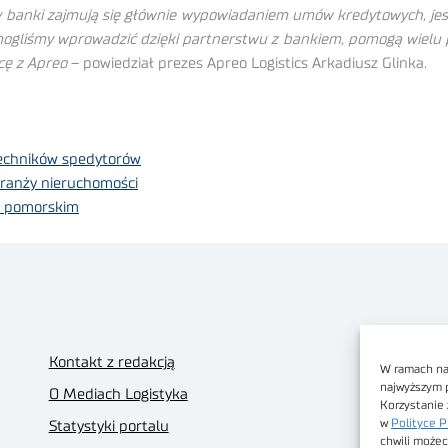
banki zajmują się głównie wypowiadaniem umów kredytowych, jest 
 mogliśmy wprowadzić dzięki partnerstwu z bankiem, pomogą wielu 
cę z Apreo
– powiedział prezes Apreo Logistics Arkadiusz Glinka.
 techników spedytorów
ranży nieruchomości
ie pomorskim
Kontakt z redakcją
W ramach nas
najwyższym 
O Mediach Logistyka
Korzystanie 
w
Polityce P
Statystyki portalu
chwili możec