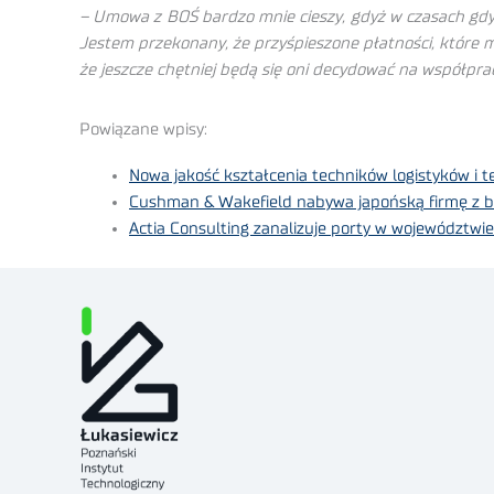
– Umowa z BOŚ bardzo mnie cieszy, gdyż w czasach gdy 
Jestem przekonany, że przyśpieszone płatności, które
że jeszcze chętniej będą się oni decydować na współpra
Powiązane wpisy:
Nowa jakość kształcenia techników logistyków i
Cushman & Wakefield nabywa japońską firmę z b
Actia Consulting zanalizuje porty w województw