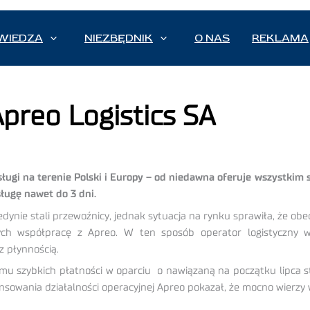
WIEDZA
NIEZBĘDNIK
O NAS
REKLAMA
Apreo Logistics SA
usługi na terenie Polski i Europy – od niedawna oferuje wszystki
ługę nawet do 3 dni.
jedynie stali przewoźnicy, jednak sytuacja na rynku sprawiła, że ob
ych współpracę z Apreo. W ten sposób operator logistyczny 
z płynnością.
ramu szybkich płatności w oparciu o nawiązaną na początku lipca 
sowania działalności operacyjnej Apreo pokazał, że mocno wierzy w