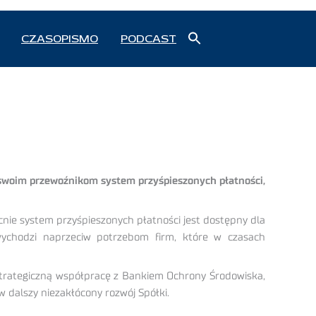
Search
CZASOPISMO
PODCAST
for:
Search Button
m swoim przewoźnikom system przyśpieszonych płatności,
ecnie system przyśpieszonych płatności jest dostępny dla
wychodzi naprzeciw potrzebom firm, które w czasach
strategiczną współpracę z Bankiem Ochrony Środowiska,
 dalszy niezakłócony rozwój Spółki.