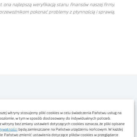
ona najlepszą weryfikacją stanu finansów naszej firmy.
przewoźnikom pokonać problemy z płynnością i sprawią,
Polityka prywatności
Dostępność cyfrowa
zej witryny stosujemy pliki cookies w celu świadczenia Państwu usług na
poziomie, w tym w sposób dostosowany do indywidualnych potrzeb.
Regulamin Portalu
z witryny bez zmiany ustawień dotyczących cookies oznacza, że pliki opisane
rywatności
będą zamieszczane na Państwa urządzeniu końcowym. W każdej
Regulamin sklepu
ie Państwo zmienić ustawienia dotyczące plików cookies w przeglądarce