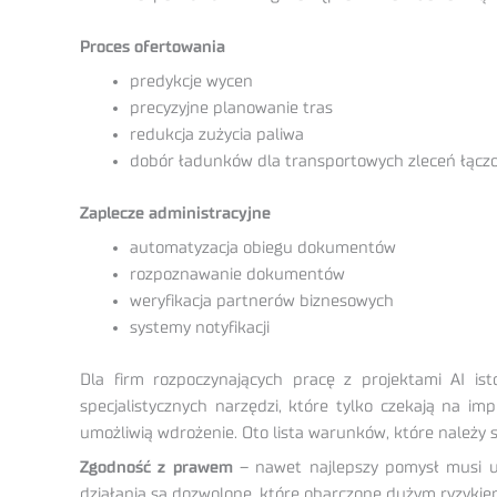
Proces ofertowania
predykcje wycen
precyzyjne planowanie tras
redukcja zużycia paliwa
dobór ładunków dla transportowych zleceń łącz
Zaplecze administracyjne
automatyzacja obiegu dokumentów
rozpoznawanie dokumentów
weryfikacja partnerów biznesowych
systemy notyfikacji
Dla firm rozpoczynających pracę z projektami AI is
specjalistycznych narzędzi, które tylko czekają na i
umożliwią wdrożenie. Oto lista warunków, które należy s
Zgodność z prawem
– nawet najlepszy pomysł musi uw
działania są dozwolone, które obarczone dużym ryzykiem