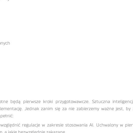
onych
totne będą pierwsze kroki przygotowawcze. Sztuczna inteligenc
mplementację. Jednak zanim się za nie zabierzemy ważne jest, by 
pełnić:
zględnić regulacje w zakresie stosowania AI. Uchwalony w pierw
, a jakie bezwzględnie zakazane.