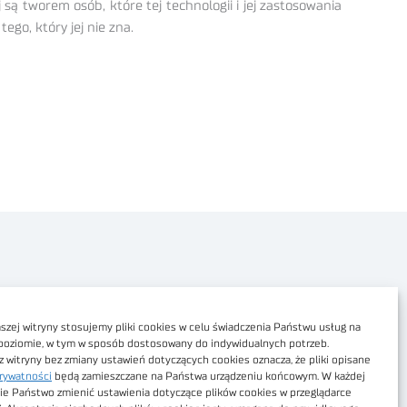
są tworem osób, które tej technologii i jej zastosowania
tego, który jej nie zna.
Polityka prywatności
Dostępność cyfrowa
zej witryny stosujemy pliki cookies w celu świadczenia Państwu usług na
poziomie, w tym w sposób dostosowany do indywidualnych potrzeb.
Regulamin Portalu
z witryny bez zmiany ustawień dotyczących cookies oznacza, że pliki opisane
rywatności
będą zamieszczane na Państwa urządzeniu końcowym. W każdej
Regulamin sklepu
ie Państwo zmienić ustawienia dotyczące plików cookies w przeglądarce