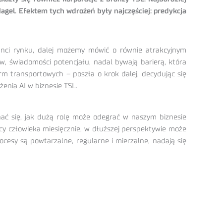
agel. Efektem tych wdrożeń były najczęściej: predykcja
anci rynku, dalej możemy mówić o równie atrakcyjnym
w, świadomości potencjału, nadal bywają barierą, która
rm transportowych – poszła o krok dalej, decydując się
enia AI w biznesie TSL.
nać się, jak dużą rolę może odegrać w naszym biznesie
acy człowieka miesięcznie, w dłuższej perspektywie może
rocesy są powtarzalne, regularne i mierzalne, nadają się