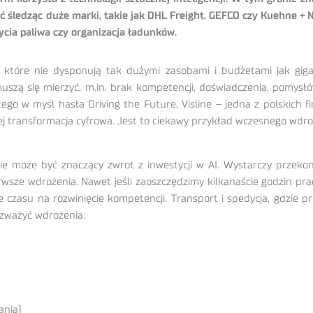
śledząc duże marki, takie jak DHL Freight, GEFCO czy Kuehne + N
ycia paliwa czy organizacja ładunków.
, które nie dysponują tak dużymi zasobami i budżetami jak gig
muszą się mierzyć, m.in. brak kompetencji, doświadczenia, pomysłó
o w myśl hasła Driving the Future, Visline – jedna z polskich fi
j transformacja cyfrowa. Jest to ciekawy przykład wczesnego wdroż
mie może być znaczący zwrot z inwestycji w AI. Wystarczy przeko
rwsze wdrożenia. Nawet jeśli zaoszczędzimy kilkanaście godzin pr
ie czasu na rozwinięcie kompetencji. Transport i spedycja, gdzie p
ozważyć wdrożenia:
ania)