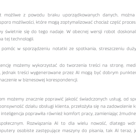
st możliwe z powodu braku uporządkowanych danych, można z
ą sporo możliwości, które mogą zoptymalizować chociaż część proces
 świetnie się do tego nadaje. W obecnej wersji robot doskonale
 tej technologii.
omóc w sporządzeniu notatki ze spotkania, streszczeniu duży
gencję możemy wykorzystać do tworzenia treści na stronę, me
ek, jednak treści wygenerowane przez AI mogą być dobrym punkte
naczenie w biznesowej korespondencji.
możemy znacznie poprawić jakość świadczonych usług, od spedyc
sponsywność działu obsługi klienta, przełożyła się na zadowolenie
a inteligencja poprawiła również komfort pracy, zamieniając żmudn
połecznym. Rozwiązania AI to dla wielu nowość, dlatego wd
putery osobiste zastępujące maszyny do pisania, tak AI teraz, 