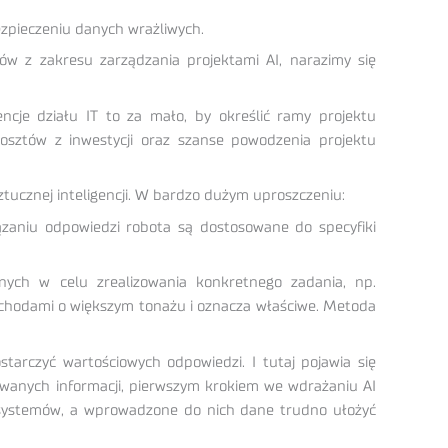
zpieczeniu danych wrażliwych.
 z zakresu zarządzania projektami AI, narazimy się
ncje działu IT to za mało, by określić ramy projektu
kosztów z inwestycji oraz szanse powodzenia projektu
tucznej inteligencji. W bardzo dużym uproszczeniu:
zaniu odpowiedzi robota są dostosowane do specyfiki
ych w celu zrealizowania konkretnego zadania, np.
ochodami o większym tonażu i oznacza właściwe. Metoda
arczyć wartościowych odpowiedzi. I tutaj pojawia się
owanych informacji, pierwszym krokiem we wdrażaniu AI
ych systemów, a wprowadzone do nich dane trudno ułożyć