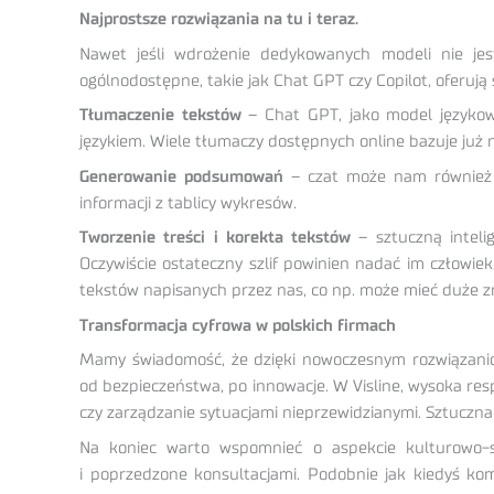
Najprostsze rozwiązania na tu i teraz.
Nawet jeśli wdrożenie dedykowanych modeli nie je
ogólnodostępne, takie jak Chat GPT czy Copilot, oferuj
Tłumaczenie tekstów
– Chat GPT, jako model językowy
językiem. Wiele tłumaczy dostępnych online bazuje już na
Generowanie podsumowań
– czat może nam również p
informacji z tablicy wykresów.
Tworzenie treści i korekta tekstów
– sztuczną inteli
Oczywiście ostateczny szlif powinien nadać im człowi
tekstów napisanych przez nas, co np. może mieć duże z
Transformacja cyfrowa w polskich firmach
Mamy świadomość, że dzięki nowoczesnym rozwiązaniom 
od bezpieczeństwa, po innowacje. W Visline, wysoka re
czy zarządzanie sytuacjami nieprzewidzianymi. Sztuczn
Na koniec warto wspomnieć o aspekcie kulturowo-s
i poprzedzone konsultacjami. Podobnie jak kiedyś kom