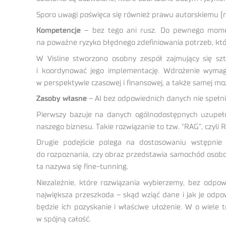
Sporo uwagi poświęca się również prawu autorskiemu (
Kompetencje
– bez tego ani rusz. Do pewnego moment
na poważne ryzyko błędnego zdefiniowania potrzeb, któ
W Visline stworzono osobny zespół zajmujący się szt
i koordynować jego implementację. Wdrożenie wymaga 
w perspektywie czasowej i finansowej, a także samej możl
Zasoby własne
– AI bez odpowiednich danych nie spełni
Pierwszy bazuje na danych ogólnodostępnych uzupełn
naszego biznesu. Takie rozwiązanie to tzw. “RAG”, czyli
Drugie podejście polega na dostosowaniu wstępnie
do rozpoznania, czy obraz przedstawia samochód osobo
ta nazywa się fine-tunning.
Niezależnie, które rozwiązania wybierzemy, bez odpo
największa przeszkoda – skąd wziąć dane i jak je odp
będzie ich pozyskanie i właściwe ułożenie. W o wiele 
w spójną całość.