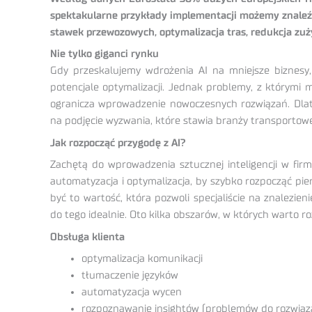
spektakularne przykłady implementacji możemy znaleźć 
stawek przewozowych, optymalizacja tras, redukcja zuż
Nie tylko giganci rynku
Gdy przeskalujemy wdrożenia AI na mniejsze biznesy
potencjale optymalizacji. Jednak problemy, z którymi 
ogranicza wprowadzenie nowoczesnych rozwiązań. Dlateg
na podjęcie wyzwania, które stawia branży transportowe
Jak rozpocząć przygodę z AI?
Zachętą do wprowadzenia sztucznej inteligencji w fir
automatyzacja i optymalizacja, by szybko rozpocząć pie
być to wartość, która pozwoli specjaliście na znalezien
do tego idealnie. Oto kilka obszarów, w których warto r
Obsługa klienta
optymalizacja komunikacji
tłumaczenie języków
automatyzacja wycen
rozpoznawanie insightów (problemów do rozwiąz