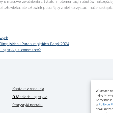
wy o masowe zwolnienia z tytułu implementacji robotów najczęściej 
i człowieka, ale człowiek potrafiący z niej korzystać, może zastąpić 
owych
 Olimpijskich i Paraolimpijskich Paryż 2024
ą logistykę e-commerce?
Kontakt z redakcją
W ramach nas
najwyższym 
O Mediach Logistyka
Korzystanie 
w
Polityce P
Statystyki portalu
chwili możec