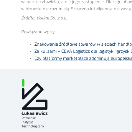
wsparcie człowieka, a nie jego zastąpienie. Dlatego oba
w biznesie nie rozumieją. Sztuczna inteligencja nie zastąp
Źródło: Visline Sp. z o.o.
Powiązane wpisy:
Znakowanie źródłowe towarów w sieciach handl
Za kulisami – CEVA Logistics dla logistyki Igrzysk
Czy platformy marketplace zdominują europejsk