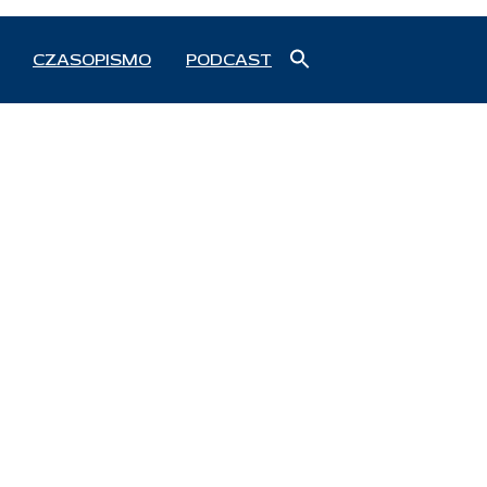
Search
CZASOPISMO
PODCAST
for:
Search Button