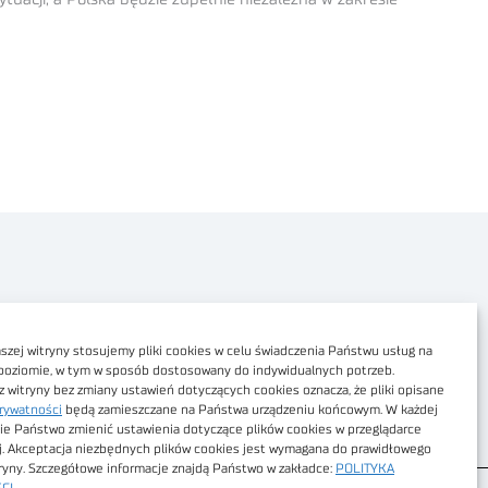
Polityka prywatności
Dostępność cyfrowa
zej witryny stosujemy pliki cookies w celu świadczenia Państwu usług na
poziomie, w tym w sposób dostosowany do indywidualnych potrzeb.
Regulamin Portalu
z witryny bez zmiany ustawień dotyczących cookies oznacza, że pliki opisane
rywatności
będą zamieszczane na Państwa urządzeniu końcowym. W każdej
Regulamin sklepu
ie Państwo zmienić ustawienia dotyczące plików cookies w przeglądarce
j. Akceptacja niezbędnych plików cookies jest wymagana do prawidłowego
tryny. Szczegółowe informacje znajdą Państwo w zakładce:
POLITYKA