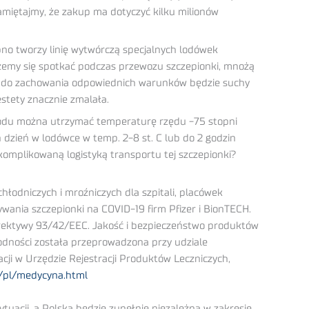
pamiętajmy, że zakup ma dotyczyć kilku milionów
bno tworzy linię wytwórczą specjalnych lodówek
ożemy się spotkać podczas przewozu szczepionki, mnożą
czny do zachowania odpowiednich warunków będzie suchy
estety znacznie zmalała.
 lodu można utrzymać temperaturę rzędu -75 stopni
 dzień w lodówce w temp. 2-8 st. C lub do 2 godzin
komplikowaną logistyką transportu tej szczepionki?
hłodniczych i mroźniczych dla szpitali, placówek
wania szczepionki na COVID-19 firm Pfizer i BionTECH.
rektywy 93/42/EEC. Jakość i bezpieczeństwo produktów
odności została przeprowadzona przy udziale
ji w Urzędzie Rejestracji Produktów Leczniczych,
l/pl/medycyna.html
tuacji, a Polska będzie zupełnie niezależna w zakresie