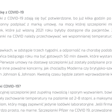
lkę z COVID-19
lki z COVID-19 zdają się być potwierdzone, bo już kilka godzin 
skłonny podpisać z marką umowę, na mocy której szczepionki mi
 które już wiosną 2021 roku byłyby dostępne dla pacjentów. Za
pionki na COVID należy przechowywać we wspomnianej temperatur
dawkach, w odstępie trzech tygodni, a odporność na chorobę podobn
 końca bieżącego roku ma być gotowych 50 mln dawek, które wystar
ierwsze umowy na dostawę szczepionki już zostały podpisane przez
kże inne poważne koncerny, jak chociażby Moderna czy brytyjsko-
n Johnson & Johnson. Kwestią czasu będzie zatem wprowadzenie k
ki COVID-19?
cyjnej szczepionki jest zupełną nowością i sporym wyzwaniem, bo
ły zachowanie temperatury na poziomie od 2-8 stopni, a maksymal
iom, który mogą zapewnić jedynie lodówki laboratoryjne. Jeśli fir
rdzo prosto, na marne. Szczepionki Pfizer na COVID 19, przewożone 