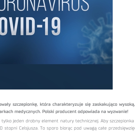
wały szczepionkę, która charakteryzuje się zaskakująco wysok
arkach medycznych. Polski producent odpowiada na wyzwanie!
ylko jeden drobny element natury technicznej. Aby szczepionka u
stopni Celsjusza. To sporo biorąc pod uwagą całe przedsięwzięci