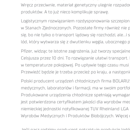
Wręcz przeciwnie, materiał genetyczny ulegnie rozpadow
produktów. A to już nieco komplikuje sprawę.
Logistycznym rozwiązaniem rozdysponowania szczepionek
w Stanach Zjednoczonych. Pozostałe firmy również nie 
się, bo nie tylko o transport lądowy się rozchodzi, al
lód, który wytwarza się z dwutlenku węgla, ubocznego p
Pfizer, widząc te istotne zagrożenia, już tworzy spec
Celsjusza przez 10 dni. To rozwiązanie ułatwi transpor
w temperaturze pokojowej. Po upływie tego czasu musi j
Przewieźć będzie je trzeba przecież po kraju, a następ
Polski producent urządzeń chłodniczych firma BOLARUS S.
medycznych, laboratoriów i farmacji, ma w swoim portfo
Produkowane urządzenia chłodnicze spełniają wymagan
jest potwierdzona certyfikatem jakości dla wyrobów m
niemieckiej jednostki notyfikowanej TUV Rheinland LGA
Wyrobów Medycznych i Produktów Biobójczych. Więcej o
Jeśli nasz rodzimy producent potraktuje produkcję lodów