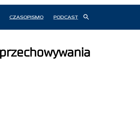
Search
CZASOPISMO
PODCAST
for:
Search Button
a przechowywania