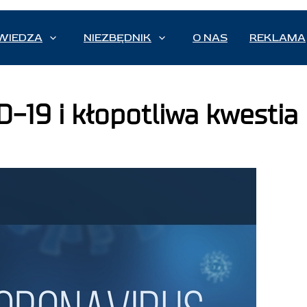
WIEDZA
NIEZBĘDNIK
O NAS
REKLAMA
D-19 i kłopotliwa kwesti