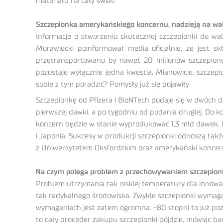
materiału na cały świat!
Szczepionka amerykańskiego koncernu, nadzieją na wa
Informacje o stworzeniu skutecznej szczepionki do wa
Morawiecki poinformował media oficjalnie, że jest 
przetransportowano by nawet 20 milionów szczepionek,
pozostaje wyłącznie jedna kwestia. Mianowicie, szcze
sobie z tym poradzić? Pomysły już się pojawiły.
Szczepionkę od Pfizera i BioNTech podaje się w dwóch 
pierwszej dawki, a po tygodniu od podania drugiej. Do
koncern będzie w stanie wyprodukować 1,3 mld dawek. P
i Japonia. Sukcesy w produkcji szczepionki odnoszą ta
z Uniwersytetem Oksfordzkim oraz amerykański koncer
Na czym polega problem z przechowywaniem szczepion
Problem utrzymania tak niskiej temperatury dla innowa
tak radykalnego środowiska. Zwykle szczepionki wymaga
wymaganiach jest zatem ogromna. -80 stopni to już poz
to cały proceder zakupu szczepionki pójdzie, mówiąc ba