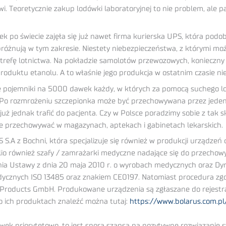
i. Teoretycznie zakup lodówki laboratoryjnej to nie problem, ale 
 po świecie zajęła się już nawet firma kurierska UPS, która podo
próżnują w tym zakresie. Niestety niebezpieczeństwa, z którymi m
e…i strefę lotnictwa. Na pokładzie samolotów przewozowych, konie
roduktu etanolu. A to właśnie jego produkcja w ostatnim czasie ni
jalne pojemniki na 5000 dawek każdy, w których za pomocą suchego
t. Po rozmrożeniu szczepionka może być przechowywana przez jeden
uż jednak trafić do pacjenta. Czy w Polsce poradzimy sobie z tak s
nie przechowywać w magazynach, aptekach i gabinetach lekarskich.
A z Bochni, która specjalizuje się również w produkcji urządzeń c
lio również szafy / zamrażarki medyczne nadające się do przechowy
ia Ustawy z dnia 20 maja 2010 r. o wyrobach medycznych oraz Dy
edycznych ISO 13485 oraz znakiem CE0197. Natomiast procedura zg
 Products GmbH. Produkowane urządzenia są zgłaszane do rejestrac
 ich produktach znaleźć można tutaj:
https://www.bolarus.com.p
ek priorytetowo, to jest spora szansa na pozytywne rozwiązanie sy