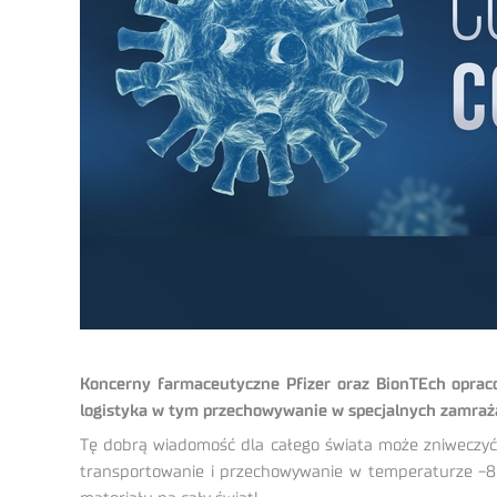
Koncerny farmaceutyczne Pfizer oraz BionTEch opraco
logistyka w tym przechowywanie w specjalnych zamraż
Tę dobrą wiadomość dla całego świata może zniweczyć t
transportowanie i przechowywanie w temperaturze -80 