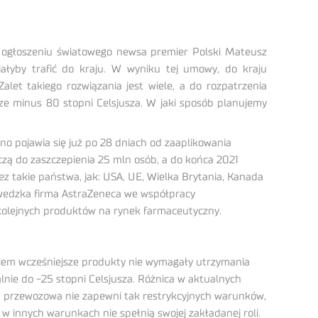
po ogłoszeniu światowego newsa premier Polski Mateusz
ałyby trafić do kraju. W wyniku tej umowy, do kraju
let takiego rozwiązania jest wiele, a do rozpatrzenia
ze minus 80 stopni Celsjusza. W jaki sposób planujemy
o pojawia się już po 28 dniach od zaaplikowania
czą do zaszczepienia 25 mln osób, a do końca 2021
 takie państwa, jak: USA, UE, Wielka Brytania, Kanada
szwedzka firma AstraZeneca we współpracy
olejnych produktów na rynek farmaceutyczny.
wiem wcześniejsze produkty nie wymagały utrzymania
nie do -25 stopni Celsjusza. Różnica w aktualnych
ma przewozowa nie zapewni tak restrykcyjnych warunków,
w innych warunkach nie spełnią swojej zakładanej roli.