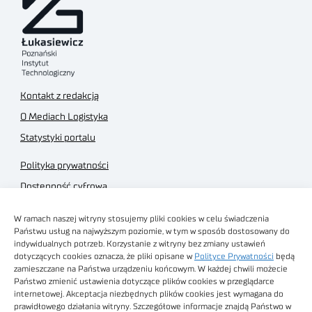
Kontakt z redakcją
O Mediach Logistyka
Statystyki portalu
Polityka prywatności
Dostępność cyfrowa
Regulamin Portalu
W ramach naszej witryny stosujemy pliki cookies w celu świadczenia
Regulamin sklepu
Państwu usług na najwyższym poziomie, w tym w sposób dostosowany do
indywidualnych potrzeb. Korzystanie z witryny bez zmiany ustawień
dotyczących cookies oznacza, że pliki opisane w
Polityce Prywatności
będą
zamieszczane na Państwa urządzeniu końcowym. W każdej chwili możecie
Państwo zmienić ustawienia dotyczące plików cookies w przeglądarce
internetowej. Akceptacja niezbędnych plików cookies jest wymagana do
Obrazy stockowe
prawidłowego działania witryny. Szczegółowe informacje znajdą Państwo w