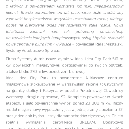
z których z powodzeniem korzystają już m.in. międzynarodowi
klienci. Branża automotive od lat przeznacza duże środki, aby
zapewnić bezpieczeństwo wszystkim uczestnikom ruchu, dlatego
popyt na oferowane przez nas rozwiązania stale rośnie. Nowa
lokalizacja zapewni nam tak potrzebną powierzchnię
do rozwinięcia kolejnych kompleksowych usług i będzie stanowić
nowe centralne biuro firmy w Polsce
– powiedział Rafał Misztalski,
Systemy Autobusowe Sp. z o.o.
Firma Systemy Autobusowe zajmie w Ideal Idea City Park 510 m
kw. powierzchni magazynowej dostosowanej do swoich potrzeb,
a także blisko 370 m kw. przestrzeni biurowej.
Ideal Idea City Park to nowoczesne A-klasowe centrum
magazynowe zlokalizowane w warszawskim rejonie logistycznym
na granicy stolicy i Raszyna, w pobliżu Południowej Obwodnicy
Warszawy i drogi ekspresowej S2. Kompleks powstawał w dwóch
etapach, a jego powierzchnia wynosi ponad 20 000 m kw. Każdy
moduł magazynowy wyposażony jest w jedną bramę z poziomu „0”
oraz jeden dok hydrauliczny dla samochodów ciężarowych. Obiekt
spełnia wymagania certyfikacji BREEAM. Dodatkowo
charakteryzuje się dużą dostępnością terenów zielonych, które