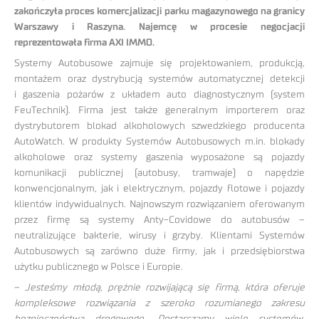
zakończyła proces komercjalizacji parku magazynowego na granicy
Warszawy i Raszyna. Najemcę w procesie negocjacji
reprezentowała firma AXI IMMO.
Systemy Autobusowe zajmuje się projektowaniem, produkcją,
montażem oraz dystrybucją systemów automatycznej detekcji
i gaszenia pożarów z układem auto diagnostycznym (system
FeuTechnik). Firma jest także generalnym importerem oraz
dystrybutorem blokad alkoholowych szwedzkiego producenta
AutoWatch. W produkty Systemów Autobusowych m.in. blokady
alkoholowe oraz systemy gaszenia wyposażone są pojazdy
komunikacji publicznej (autobusy, tramwaje) o napędzie
konwencjonalnym, jak i elektrycznym, pojazdy flotowe i pojazdy
klientów indywidualnych. Najnowszym rozwiązaniem oferowanym
przez firmę są systemy Anty-Covidowe do autobusów –
neutralizujące bakterie, wirusy i grzyby. Klientami Systemów
Autobusowych są zarówno duże firmy, jak i przedsiębiorstwa
użytku publicznego w Polsce i Europie.
–
Jesteśmy młodą, prężnie rozwijającą się firmą, która oferuje
kompleksowe rozwiązania z szeroko rozumianego zakresu
bezpieczeństwa drogowego. Dostarczamy wiele systemów,