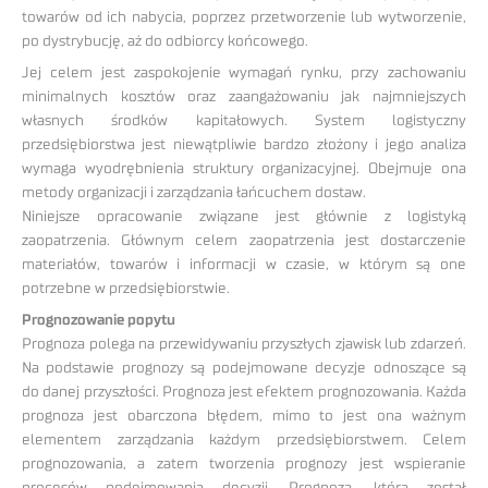
towarów od ich nabycia, poprzez przetworzenie lub wytworzenie,
po dystrybucję, aż do odbiorcy końcowego.
Jej celem jest zaspokojenie wymagań rynku, przy zachowaniu
minimalnych kosztów oraz zaangażowaniu jak najmniejszych
własnych środków kapitałowych. System logistyczny
przedsiębiorstwa jest niewątpliwie bardzo złożony i jego analiza
wymaga wyodrębnienia struktury organizacyjnej. Obejmuje ona
metody organizacji i zarządzania łańcuchem dostaw.
Niniejsze opracowanie związane jest głównie z logistyką
zaopatrzenia. Głównym celem zaopatrzenia jest dostarczenie
materiałów, towarów i informacji w czasie, w którym są one
potrzebne w przedsiębiorstwie.
Prognozowanie popytu
Prognoza polega na przewidywaniu przyszłych zjawisk lub zdarzeń.
Na podstawie prognozy są podejmowane decyzje odnoszące są
do danej przyszłości. Prognoza jest efektem prognozowania. Każda
prognoza jest obarczona błędem, mimo to jest ona ważnym
elementem zarządzania każdym przedsiębiorstwem. Celem
prognozowania, a zatem tworzenia prognozy jest wspieranie
procesów podejmowania decyzji. Prognoza, która został