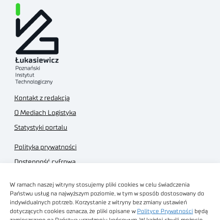
Kontakt z redakcją
O Mediach Logistyka
Statystyki portalu
Polityka prywatności
Dostępność cyfrowa
Regulamin Portalu
W ramach naszej witryny stosujemy pliki cookies w celu świadczenia
Regulamin sklepu
Państwu usług na najwyższym poziomie, w tym w sposób dostosowany do
indywidualnych potrzeb. Korzystanie z witryny bez zmiany ustawień
dotyczących cookies oznacza, że pliki opisane w
Polityce Prywatności
będą