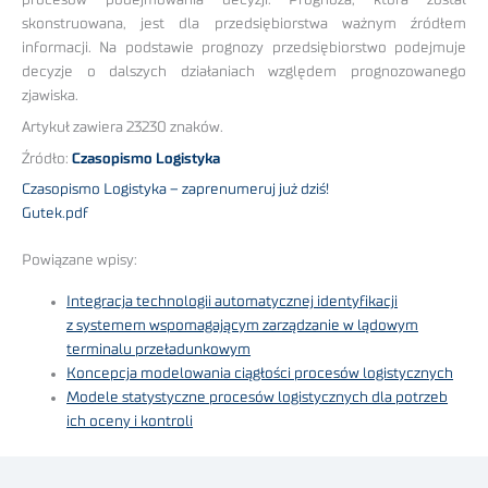
skonstruowana, jest dla przedsiębiorstwa ważnym źródłem
informacji. Na podstawie prognozy przedsiębiorstwo podejmuje
decyzje o dalszych działaniach względem prognozowanego
zjawiska.
Artykuł zawiera 23230 znaków.
Źródło:
Czasopismo Logistyka
Czasopismo Logistyka – zaprenumeruj już dziś!
Gutek.pdf
Powiązane wpisy:
Integracja technologii automatycznej identyfikacji
z systemem wspomagającym zarządzanie w lądowym
terminalu przeładunkowym
Koncepcja modelowania ciągłości procesów logistycznych
Modele statystyczne procesów logistycznych dla potrzeb
ich oceny i kontroli