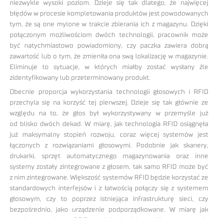
niezwykle wysoki poziom. Dzieje się tak dlatego, że najwięcej
błędów w procesie kompletowania produktów jest powodowanych
tym, że są one mylone w trakcie zbierania ich z magazynu. Dzięki
połączonym możliwościom dwóch technologii, pracownik może
być natychmiastowo powiadomiony, czy paczka zawiera dobrą
zawartość lub o tym, że zmieniła ona swą lokalizację w magazynie.
Eliminuje to sytuacje, w których miałby zostać wysłany źle
zidentyfikowany lub przeterminowany produkt.
Obecnie proporcja wykorzystania technologii głosowych i RFID
przechyla się na korzyść tej pierwszej. Dzieje się tak głównie ze
względu na to, że głos był wykorzystywany w przemyśle już
od blisko dwóch dekad. W miarę, jak technologia RFID osiągnęła
już maksymalny stopień rozwoju, coraz więcej systemów jest
łączonych z rozwiązaniami głosowymi. Podobnie jak skanery,
drukarki, sprzęt automatycznego magazynowania oraz inne
systemy zostały zintegrowane z głosem, tak samo RFID może być
z nim zintegrowane. Większość systemów RFID będzie korzystać ze
standardowych interfejsów i z łatwością połączy się z systemem
głosowym, czy to poprzez istniejąca infrastrukturę sieci, czy
bezpośrednio, jako urządzenie podporządkowane. W miarę jak