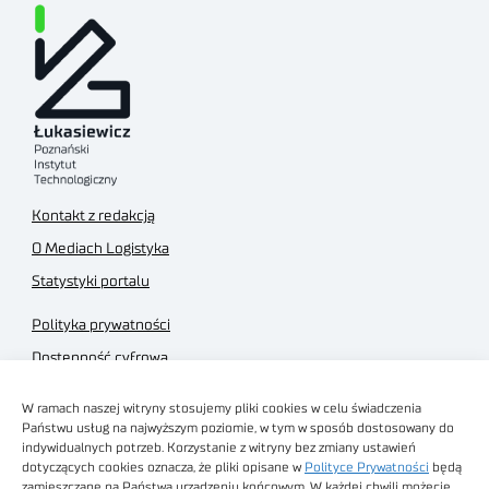
Kontakt z redakcją
O Mediach Logistyka
Statystyki portalu
Polityka prywatności
Dostępność cyfrowa
Regulamin Portalu
W ramach naszej witryny stosujemy pliki cookies w celu świadczenia
Regulamin sklepu
Państwu usług na najwyższym poziomie, w tym w sposób dostosowany do
indywidualnych potrzeb. Korzystanie z witryny bez zmiany ustawień
dotyczących cookies oznacza, że pliki opisane w
Polityce Prywatności
będą
zamieszczane na Państwa urządzeniu końcowym. W każdej chwili możecie