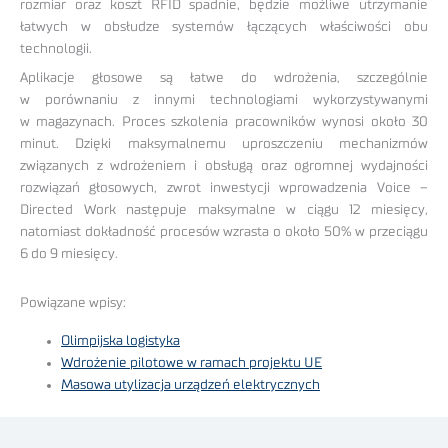
rozmiar oraz koszt RFID spadnie, będzie możliwe utrzymanie
łatwych w obsłudze systemów łączących właściwości obu
technologii.
Aplikacje głosowe są łatwe do wdrożenia, szczególnie
w porównaniu z innymi technologiami wykorzystywanymi
w magazynach. Proces szkolenia pracowników wynosi około 30
minut. Dzięki maksymalnemu uproszczeniu mechanizmów
związanych z wdrożeniem i obsługą oraz ogromnej wydajności
rozwiązań głosowych, zwrot inwestycji wprowadzenia Voice –
Directed Work następuje maksymalne w ciągu 12 miesięcy,
natomiast dokładność procesów wzrasta o około 50% w przeciągu
6 do 9 miesięcy.
Powiązane wpisy:
Olimpijska logistyka
Wdrożenie pilotowe w ramach projektu UE
Masowa utylizacja urządzeń elektrycznych