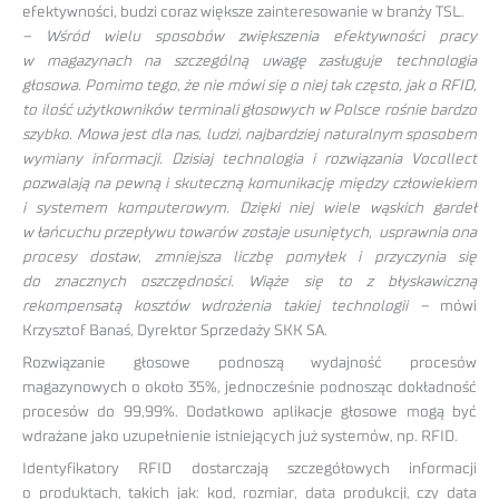
efektywności, budzi coraz większe zainteresowanie w branży TSL.
– Wśród wielu sposobów zwiększenia efektywności pracy
w magazynach na szczególną uwagę zasługuje technologia
głosowa. Pomimo tego, że nie mówi się o niej tak często, jak o RFID,
to ilość użytkowników terminali głosowych w Polsce rośnie bardzo
szybko. Mowa jest dla nas, ludzi, najbardziej naturalnym sposobem
wymiany informacji. Dzisiaj technologia i rozwiązania Vocollect
pozwalają na pewną i skuteczną komunikację między człowiekiem
i systemem komputerowym. Dzięki niej wiele wąskich gardeł
w łańcuchu przepływu towarów zostaje usuniętych, usprawnia ona
procesy dostaw, zmniejsza liczbę pomyłek i przyczynia się
do znacznych oszczędności. Wiąże się to z błyskawiczną
rekompensatą kosztów wdrożenia takiej technologii –
mówi
Krzysztof Banaś, Dyrektor Sprzedaży SKK SA.
Rozwiązanie głosowe podnoszą wydajność procesów
magazynowych o około 35%, jednocześnie podnosząc dokładność
procesów do 99,99%. Dodatkowo aplikacje głosowe mogą być
wdrażane jako uzupełnienie istniejących już systemów, np. RFID.
Identyfikatory RFID dostarczają szczegółowych informacji
o produktach, takich jak: kod, rozmiar, data produkcji, czy data