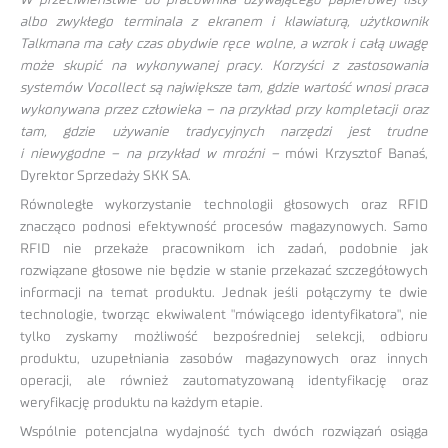
W przeciwieństwie do pracownika używającego papierowej listy
albo zwykłego terminala z ekranem i klawiaturą, użytkownik
Talkmana ma cały czas obydwie ręce wolne, a wzrok i całą uwagę
może skupić na wykonywanej pracy. Korzyści z zastosowania
systemów Vocollect są największe tam, gdzie wartość wnosi praca
wykonywana przez człowieka – na przykład przy kompletacji oraz
tam, gdzie używanie tradycyjnych narzędzi jest trudne
i niewygodne – na przykład w mroźni –
mówi Krzysztof Banaś,
Dyrektor Sprzedaży SKK SA.
Równoległe wykorzystanie technologii głosowych oraz RFID
znacząco podnosi efektywność procesów magazynowych. Samo
RFID nie przekaże pracownikom ich zadań, podobnie jak
rozwiązane głosowe nie będzie w stanie przekazać szczegółowych
informacji na temat produktu. Jednak jeśli połączymy te dwie
technologie, tworząc ekwiwalent "mówiącego identyfikatora", nie
tylko zyskamy możliwość bezpośredniej selekcji, odbioru
produktu, uzupełniania zasobów magazynowych oraz innych
operacji, ale również zautomatyzowaną identyfikację oraz
weryfikację produktu na każdym etapie.
Wspólnie potencjalna wydajność tych dwóch rozwiązań osiąga